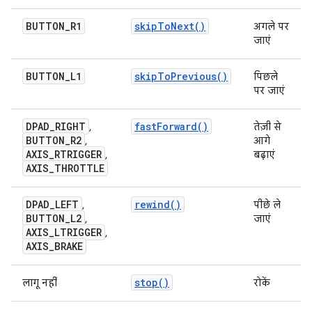
BUTTON
_
R1
skipToNext()
अगले पर
जाएं
BUTTON
_
L1
skipToPrevious()
पिछले
पर जाएं
DPAD
_
RIGHT
fastForward()
,
तेज़ी से
BUTTON
_
R2
,
आगे
AXIS
_
RTRIGGER
,
बढ़ाएं
AXIS
_
THROTTLE
DPAD
_
LEFT
rewind()
,
पीछे ले
BUTTON
_
L2
,
जाएं
AXIS
_
LTRIGGER
,
AXIS
_
BRAKE
stop()
लागू नहीं
रोकें