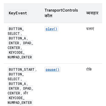
TransportControls
Key
Event
व्यवहार
कॉल
BUTTON
_
play()
चलाएं
SELECT
,
BUTTON
_
A
,
ENTER
DPAD
_
,
CENTER
,
KEYCODE
_
NUMPAD
_
ENTER
BUTTON
_
START
pause()
,
रोकें
BUTTON
_
SELECT
,
BUTTON
_
A
,
ENTER
DPAD
_
,
CENTER
, और
KEYCODE
_
NUMPAD
_
ENTER