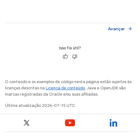
Avançar
arrow_forward
Isso foi útil?
O conteúdo e os exemplos de código nesta página estão sujeitos às
licenças descritas na
Licença de conteúdo
. Java e OpenJDK são
marcas registradas da Oracle e/ou suas afiliadas.
Última atualização 2026-07-15 UTC.