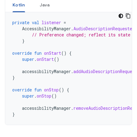
Kotlin
Java
private
val
listener
=
AccessibilityManager
.
AudioDescriptionRequested
// Preference changed; reflect its state i
}
override
fun
onStart
()
{
super
.
onStart
()
accessibilityManager
.
addAudioDescriptionReques
}
override
fun
onStop
()
{
super
.
onStop
()
accessibilityManager
.
removeAudioDescriptionReq
}