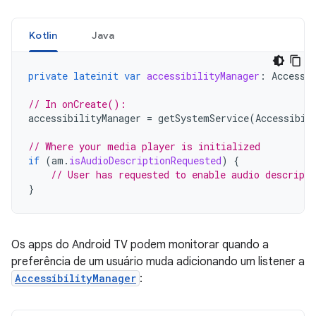
Kotlin
Java
private
lateinit
var
accessibilityManager
:
Accessi
// In onCreate():
accessibilityManager
=
getSystemService
(
Accessibil
// Where your media player is initialized
if
(
am
.
isAudioDescriptionRequested
)
{
// User has requested to enable audio descripti
}
Os apps do Android TV podem monitorar quando a
preferência de um usuário muda adicionando um listener a
AccessibilityManager
: