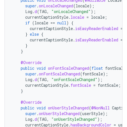
public
void
onLocaleChanged
(
@Nullable
Locale
l
super
.
onLocaleChanged
(
locale
);
Log
.
d
(
TAG
,
"onLocaleChanged"
);
currentCaptionStyle
.
locale
=
locale
;
if
(
locale
==
null
)
{
currentCaptionStyle
.
isEasyReaderEnabled
=
}
else
{
currentCaptionStyle
.
isEasyReaderEnabled
=
}
}
@Override
public
void
onFontScaleChanged
(
float
fontScale
super
.
onFontScaleChanged
(
fontScale
);
Log
.
d
(
TAG
,
"onFontScaleChanged"
);
currentCaptionStyle
.
fontScale
=
fontScale
;
}
@Override
public
void
onUserStyleChanged
(
@NonNull
Captio
super
.
onUserStyleChanged
(
userStyle
);
Log
.
d
(
TAG
,
"onUserStyleChanged"
);
currentCaptionStyle
.
hasBackgroundColor
=
use