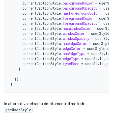
currentCaptionStyle
.
backgroundColor
=
userSt
currentCaptionStyle
.
backgroundOpacity
=
user
currentCaptionStyle
.
hasForegroundColor
=
use
currentCaptionStyle
.
foregroundColor
=
userSt
currentCaptionStyle
.
foregroundOpacity
=
user
currentCaptionStyle
.
hasWindowColor
=
userSty
currentCaptionStyle
.
windowColor
=
userStyle
.
currentCaptionStyle
.
windowOpacity
=
userStyl
currentCaptionStyle
.
hasEdgeColor
=
userStyle
currentCaptionStyle
.
edgeColor
=
userStyle
.
ed
currentCaptionStyle
.
hasEdgeType
=
userStyle
.
currentCaptionStyle
.
edgeType
=
userStyle
.
edg
currentCaptionStyle
.
typeFace
=
userStyle
.
get
}
});
}
In alternativa, chiama direttamente il metodo
getUserStyle
: