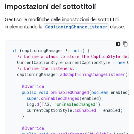
impostazioni dei sottotitoli
Gestisci le modifiche delle impostazioni dei sottotitoli
implementando la
CaptioningChangeListener
classe:
if
(
captioningManager
!=
null
)
{
// Define a class to store the CaptionStyle deta
CurrentCaptionStyle
currentCaptionStyle
=
new
Cu
// Define the listeners.
captioningManager
.
addCaptioningChangeListener
(
ne
@Override
public
void
onEnabledChanged
(
boolean
enabled
)
super
.
onEnabledChanged
(
enabled
);
Log
.
d
(
TAG
,
"onEnabledChanged"
);
currentCaptionStyle
.
isEnabled
=
enabled
;
}
@Override