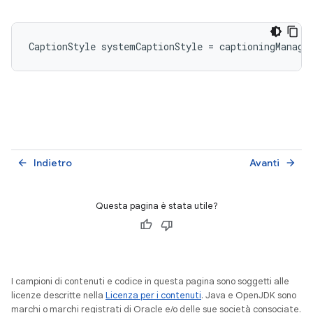
CaptionStyle
systemCaptionStyle
=
captioningManage
Indietro
Avanti
arrow_back
arrow_forward
Questa pagina è stata utile?
I campioni di contenuti e codice in questa pagina sono soggetti alle
licenze descritte nella
Licenza per i contenuti
. Java e OpenJDK sono
marchi o marchi registrati di Oracle e/o delle sue società consociate.