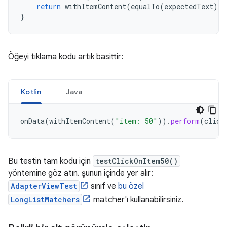
return
withItemContent
(
equalTo
(
expectedText
))
}
Öğeyi tıklama kodu artık basittir:
Kotlin
Java
onData
(
withItemContent
(
"item: 50"
)).
perform
(
click
Bu testin tam kodu için
testClickOnItem50()
yöntemine göz atın. şunun içinde yer alır:
AdapterViewTest
sınıf ve
bu özel
LongListMatchers
matcher'ı kullanabilirsiniz.