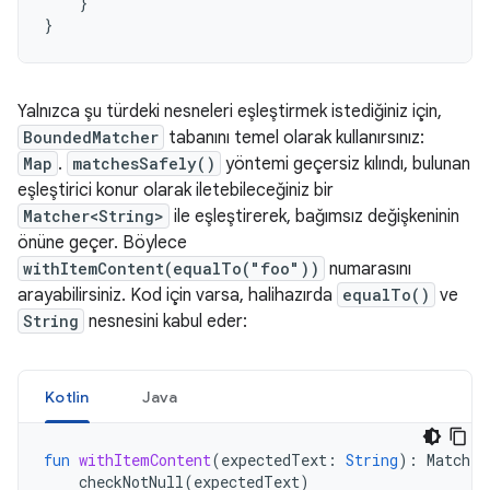
}
}
Yalnızca şu türdeki nesneleri eşleştirmek istediğiniz için,
BoundedMatcher
tabanını temel olarak kullanırsınız:
Map
.
matchesSafely()
yöntemi geçersiz kılındı, bulunan
eşleştirici konur olarak iletebileceğiniz bir
Matcher<String>
ile eşleştirerek, bağımsız değişkeninin
önüne geçer. Böylece
withItemContent(equalTo("foo"))
numarasını
arayabilirsiniz. Kod için varsa, halihazırda
equalTo()
ve
String
nesnesini kabul eder:
Kotlin
Java
fun
withItemContent
(
expectedText
:
String
):
Matcher
checkNotNull
(
expectedText
)