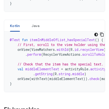
}
Kotlin
Java
@Test
fun
itemInMiddleOfList_hasSpecialText
()
{
// First, scroll to the view holder using the 
onView
(
ViewMatchers
.
withId
(
R
.
id
.
recyclerView
))
.
perform
(
RecyclerViewActions
.
scrollToHolde
// Check that the item has the special text.
val
middleElementText
=
activityRule
.
activity
.
.
getString
(
R
.
string
.
middle
)
onView
(
withText
(
middleElementText
)).
check
(
mat
}