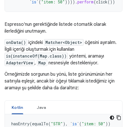
`
is
`
(
"item: 50"
)))).
perform
(
click
())
Espresso'nun gerektiğinde listede otomatik olarak
ilerlediğini unutmayın.
onData()
içindeki
Matcher<Object>
öğesini ayıralım.
İlgili içeriği oluşturmak için kullanılan
is(instanceOf(Map.class))
yöntemi, aramayı
AdapterView
,
Map
nesnesiyle destekleniyor.
Örneğimizde sorgunun bu yönü, liste görünümünün her
satırıyla eşleşir, ancak bir öğeyi tıklamak istediğimiz için
aramayı şu şekilde daha da daraltırız:
Kotlin
Java
hasEntry
(
equalTo
(
"STR"
),
`
is
`
(
"item: 50"
))