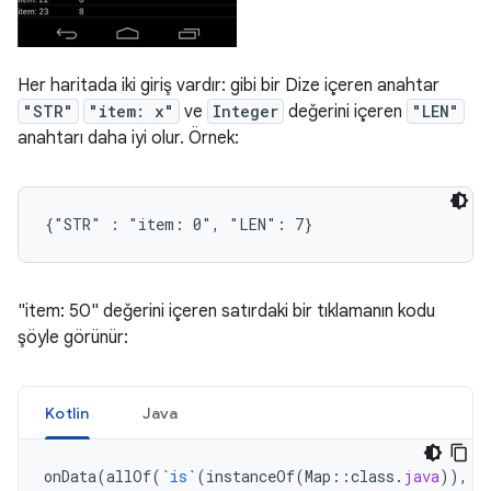
Her haritada iki giriş vardır: gibi bir Dize içeren anahtar
"STR"
"item: x"
ve
Integer
değerini içeren
"LEN"
anahtarı daha iyi olur. Örnek:
"item: 50" değerini içeren satırdaki bir tıklamanın kodu
şöyle görünür:
Kotlin
Java
onData
(
allOf
(
`
is
`
(
instanceOf
(
Map
::
class
.
java
)),
h