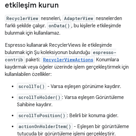
etkileşim kurun
RecyclerView
nesneleri,
AdapterView
nesnelerden
farklı şekilde çalışır.
onData()
, bu kişilerle etkileşimde
bulunmak için kullanılamaz.
Espresso kullanarak RecyclerViews ile etkileşimde
bulunmak için Şu koleksiyonun bulunduğu
espresso-
contrib
paketi:
RecyclerViewActions
Konumlara
kaydırmak veya öğeler üzerinde işlem gerçekleştirmek için
kullanılabilen özellikler:
scrollTo()
- Varsa eşleşen görünüme kaydırır.
scrollToHolder()
: Varsa eşleşen Görüntüleme
Sahibine kaydırır.
scrollToPosition()
: Belirli bir konuma gider.
actionOnHolderItem()
- Eşleşen bir görüntüleme
tutucuda bir görüntüleme işlemi gerçekleştirir.