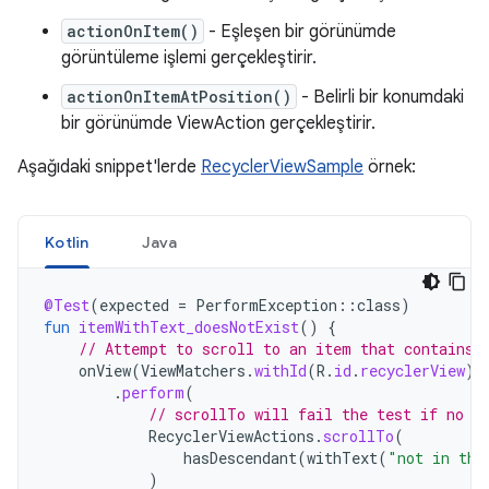
actionOnItem()
- Eşleşen bir görünümde
görüntüleme işlemi gerçekleştirir.
actionOnItemAtPosition()
- Belirli bir konumdaki
bir görünümde ViewAction gerçekleştirir.
Aşağıdaki snippet'lerde
RecyclerViewSample
örnek:
Kotlin
Java
@Test
(
expected
=
PerformException
::
class
)
fun
itemWithText_doesNotExist
()
{
// Attempt to scroll to an item that contains 
onView
(
ViewMatchers
.
withId
(
R
.
id
.
recyclerView
))
.
perform
(
// scrollTo will fail the test if no i
RecyclerViewActions
.
scrollTo
(
hasDescendant
(
withText
(
"not in the
)