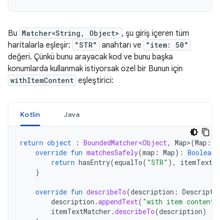
Bu
Matcher<String, Object>
, şu giriş içeren tüm
haritalarla eşleşir:
"STR"
anahtarı ve
"item: 50"
değeri. Çünkü bunu arayacak kod ve bunu başka
konumlarda kullanmak istiyorsak özel bir Bunun için
withItemContent
eşleştirici:
Kotlin
Java
return
object
:
BoundedMatcher<Object
,
Map
>
(
Map
::
c
override
fun
matchesSafely
(
map
:
Map
):
Boolean
return
hasEntry
(
equalTo
(
"STR"
),
itemTextM
}
override
fun
describeTo
(
description
:
Descripti
description
.
appendText
(
"with item content:
itemTextMatcher
.
describeTo
(
description
)