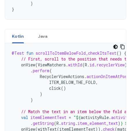
)
}
Kotlin
Java
@Test
fun
scrollToItemBelowFold_checkItsText
()
{
// First, scroll to the position that needs to
onView
(
ViewMatchers
.
withId
(
R
.
id
.
recyclerView
))
.
perform
(
RecyclerViewActions
.
actionOnItemAtPosi
ITEM_BELOW_THE_FOLD
,
click
()
)
)
// Match the text in an item below the fold an
val
itemElementText
=
"
${
activityRule
.
activity
.
getString
(
R
.
string
.
item_element_text
)
}
${
onView
(
withText
(
itemElementText
)).
check
(
match