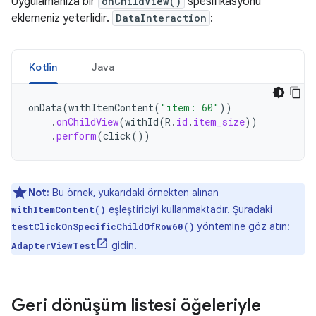
Uygulamanıza bir
onChildView()
spesifikasyonu
eklemeniz yeterlidir.
DataInteraction
:
Kotlin
Java
onData
(
withItemContent
(
"item: 60"
))
.
onChildView
(
withId
(
R
.
id
.
item_size
))
.
perform
(
click
())
Not:
Bu örnek, yukarıdaki örnekten alınan
eşleştiriciyi kullanmaktadır. Şuradaki
withItemContent()
yöntemine göz atın:
testClickOnSpecificChildOfRow60()
gidin.
AdapterViewTest
Geri dönüşüm listesi öğeleriyle