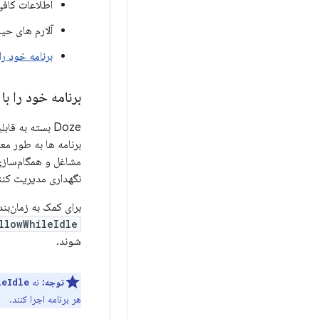
اطلاعات کافی
آلارم های حیا
برنامه خود را در Doze تس
برنامه خود را با Doze تطبیق دهید
Doze بسته به ق
مشاغل و همگام‌سازی‌
نگهداری مدیریت کنن
برای کمک به زمان‌بند
lowWhileIdle()
شوند.
توجه:
نه
Idle()
هر برنامه اجرا کنند.