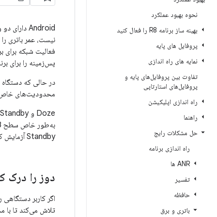
نحوه بهبود عملکرد
Android دا
بهینه ساز برنامه R8 را فعال کنید
نیست، عمر باتری را برای کار
پروفایل های پایه
فعالیت شبکه برای بر
نمایه های راه اندازی
پس‌زمینه را برای برنا
تفاوت بین پروفایل‌های پایه و
پروفایل‌های استارتاپی
محدودیت‌های خاص
راه اندازی اپلیکیشن
راهنما
حل مشکلات رایج
Standby آزمایش کنید و هر مورد لازم را انجام دهید. تنظیمات کد شما بخش های زیر جزئیات را ارائه می دهند.
راه اندازی برنامه
ANR ها
دوز را درک ک
تفسیر
حافظه
باتری و برق