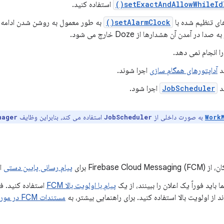
setExactAndAllowWhileIdle
استفاده کنید.
های تنظیم شده با
setAlarmClock()
به طور معمول به روشن شدن ادامه 
 صدا در آمدن آن هشدارها از Doze خارج می شود.
د
آداپتورهای همگام سازی
اجرا شوند.
د
JobScheduler
اجرا شود.
به صورت داخلی از
استفاده می کند، بنابراین وظایف
nager
JobScheduler
Work
Firebase Cl) برای
پیام رسانی پایین دستی
اس
ا باید فوراً یک اعلان را ببینند، از یک
پیام با اولویت بالا FCM
استفاده کنید. ف
 از اولویت بالا استفاده کنید. برای راهنمایی بیشتر، به
مستندات FCM در مورد اولویت پیام برای Android