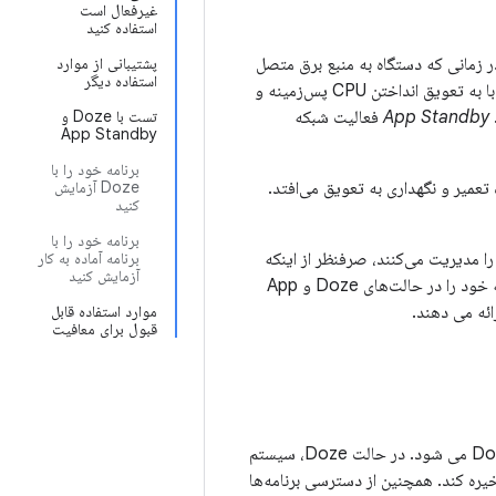
غیرفعال است
استفاده کنید
 در زمانی که دستگاه به منبع برق متصل
پشتیبانی از موارد
استفاده دیگر
مصرف باتری را با به تعویق انداختن CPU پس‌زمینه و
App Standby
فعالیت شبکه
تست با Doze و
App Standby
برنامه خود را با
تا پنجره تعمیر و نگهداری به تعویق می‌افتد.
Doze آزمایش
کنید
برنامه خود را با
 Android نسخه 6.0 یا بالاتر اجرا می‌شوند را مدیریت می‌کنند، صرفنظر از اینکه
برنامه آماده به کار
آزمایش کنید
به‌طور خاص سطح API 23 را هدف قرار می‌دهند. برای اطمینان از بهترین تجربه برای کاربران، برنامه خود را در حالت‌های Doze و App
موارد استفاده قابل
قبول برای معافیت
اگر کاربر دستگاهی را برای مدتی خاموش و ثابت رها کند، با صفحه خاموش، دستگاه وارد حالت Doze می شود. در حالت Doze، سیستم
 دسترسی برنامه‌ها به شبکه و سرویس‌های فشرده CPU، باتری را ذخیره کند. همچنین از دسترسی برنامه‌ها