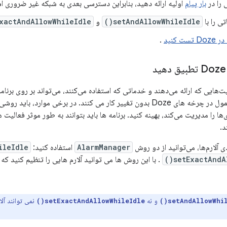
 را در
بار پیام
اولیه ارائه دهید، بنابراین دسترسی بعدی به شبکه غیر ضروری ا
تی را با
setAndAllowWhileIdle()
و
xactAndAllowWhileIdle()
ت کنید
.
ابلیت‌هایی که ارائه می‌دهند و خدماتی که استفاده می‌کنند، می‌تواند بر روی برنام
برنامه ها به طور معمول در چرخه های Doze بدون تغییر کار می کنند. در برخی موار
ها را مدیریت می‌کند، بهینه کنید. برنامه ها باید بتوانند به طور موثر فعالیت 
د.
ی آلارم‌ها، می‌توانید از دو روش
AlarmManager
استفاده کنید:
leIdle()
setExactAndAl
و نه
نمی توانند آلا
setExactAndAllowWhileIdle()
setAndAllowWhile