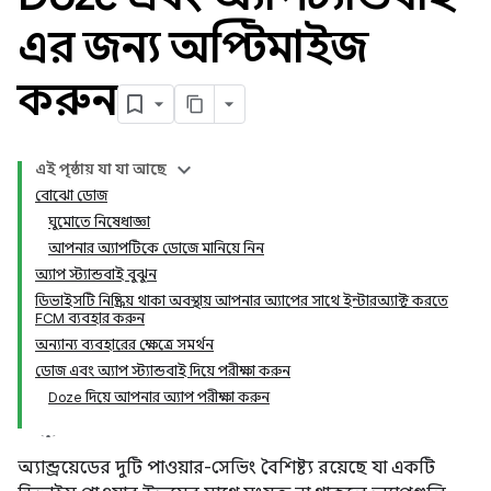
এর জন্য অপ্টিমাইজ
করুন
এই পৃষ্ঠায় যা যা আছে
বোঝো ডোজ
ঘুমোতে নিষেধাজ্ঞা
আপনার অ্যাপটিকে ডোজে মানিয়ে নিন
অ্যাপ স্ট্যান্ডবাই বুঝুন
ডিভাইসটি নিষ্ক্রিয় থাকা অবস্থায় আপনার অ্যাপের সাথে ইন্টারঅ্যাক্ট করতে
FCM ব্যবহার করুন
অন্যান্য ব্যবহারের ক্ষেত্রে সমর্থন
ডোজ এবং অ্যাপ স্ট্যান্ডবাই দিয়ে পরীক্ষা করুন
Doze দিয়ে আপনার অ্যাপ পরীক্ষা করুন
অ্যান্ড্রয়েডের দুটি পাওয়ার-সেভিং বৈশিষ্ট্য রয়েছে যা একটি