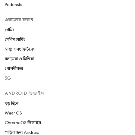
Podcasts
এক্সপ্লোর করুন
গেমিং
মেশিন লার্নিং
স্বাস্থ্য এবং ফিটনেস
ক্যামেরা ও মিডিয়া
গোপনীয়তা
5G
ANDROID ডিভাইস
বড় স্ক্রিন
Wear OS
ChromeOS ডিভাইস
গাড়ির জন্য Android