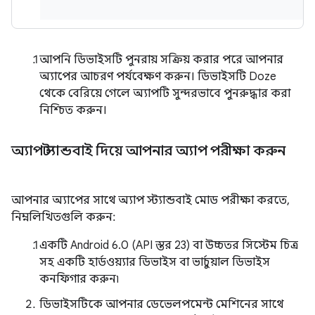
আপনি ডিভাইসটি পুনরায় সক্রিয় করার পরে আপনার
অ্যাপের আচরণ পর্যবেক্ষণ করুন। ডিভাইসটি Doze
থেকে বেরিয়ে গেলে অ্যাপটি সুন্দরভাবে পুনরুদ্ধার করা
নিশ্চিত করুন।
অ্যাপ স্ট্যান্ডবাই দিয়ে আপনার অ্যাপ পরীক্ষা করুন
আপনার অ্যাপের সাথে অ্যাপ স্ট্যান্ডবাই মোড পরীক্ষা করতে,
নিম্নলিখিতগুলি করুন:
একটি Android 6.0 (API স্তর 23) বা উচ্চতর সিস্টেম চিত্র
সহ একটি হার্ডওয়্যার ডিভাইস বা ভার্চুয়াল ডিভাইস
কনফিগার করুন৷
ডিভাইসটিকে আপনার ডেভেলপমেন্ট মেশিনের সাথে