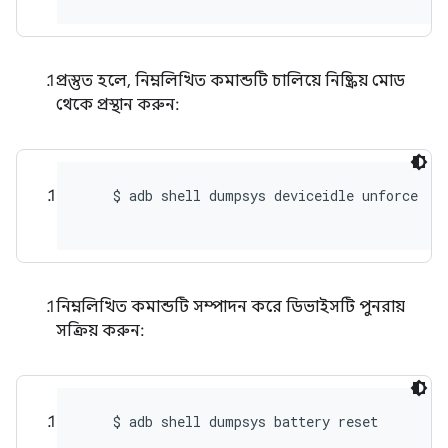
প্রস্তুত হলে, নিম্নলিখিত কমান্ডটি চালিয়ে নিষ্ক্রিয় মোড
থেকে প্রস্থান করুন:
    $ adb shell dumpsys deviceidle unforce

নিম্নলিখিত কমান্ডটি সম্পাদন করে ডিভাইসটি পুনরায়
সক্রিয় করুন:
    $ adb shell dumpsys battery reset
