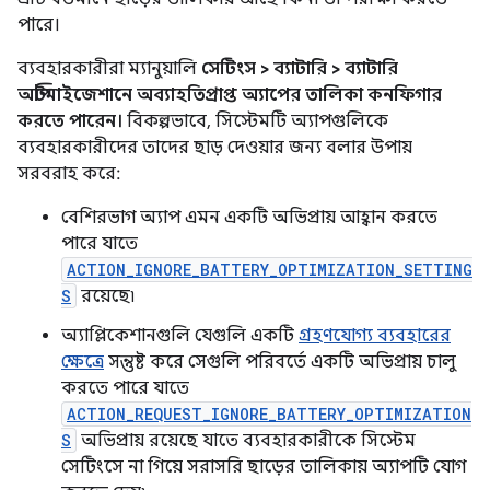
পারে।
ব্যবহারকারীরা ম্যানুয়ালি
সেটিংস > ব্যাটারি > ব্যাটারি
অপ্টিমাইজেশানে অব্যাহতিপ্রাপ্ত অ্যাপের তালিকা কনফিগার
করতে পারেন।
বিকল্পভাবে, সিস্টেমটি অ্যাপগুলিকে
ব্যবহারকারীদের তাদের ছাড় দেওয়ার জন্য বলার উপায়
সরবরাহ করে:
বেশিরভাগ অ্যাপ এমন একটি অভিপ্রায় আহ্বান করতে
পারে যাতে
ACTION_IGNORE_BATTERY_OPTIMIZATION_SETTING
S
রয়েছে৷
অ্যাপ্লিকেশানগুলি যেগুলি একটি
গ্রহণযোগ্য ব্যবহারের
ক্ষেত্রে
সন্তুষ্ট করে সেগুলি পরিবর্তে একটি অভিপ্রায় চালু
করতে পারে যাতে
ACTION_REQUEST_IGNORE_BATTERY_OPTIMIZATION
S
অভিপ্রায় রয়েছে যাতে ব্যবহারকারীকে সিস্টেম
সেটিংসে না গিয়ে সরাসরি ছাড়ের তালিকায় অ্যাপটি যোগ