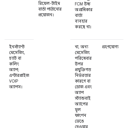
রিয়েল-টাইম
FCM উচ্চ
বার্তা পাঠানোর
অগ্রাধিকার
প্রয়োজন।
বার্তা
ব্যবহার
করছে না।
ইনস্ট্যান্ট
না, অন্য
গ্রহণযোগ্য
মেসেজিং,
মেসেজিং
চ্যাট বা
পরিষেবার
কলিং
উপর
অ্যাপ;
প্রযুক্তিগত
এন্টারপ্রাইজ
নির্ভরতার
VOIP
কারণে বা
অ্যাপস।
ডোজ এবং
অ্যাপ
স্ট্যান্ডবাই
অ্যাপের
মূল
ফাংশন
ভেঙে
দেওয়ার