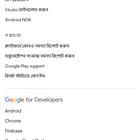
Studio ডাউনলোড করুন
Android NDK
সহায়তা
প্ল্যাটফর্মে কোনও সমস্যা রিপোর্ট করুন
ডকুমেন্টেশন সংক্রান্ত সমস্যা রিপোর্ট করুন
Google Play support
রিসার্চ স্টাডিতে যোগ দিন
Android
Chrome
Firebase