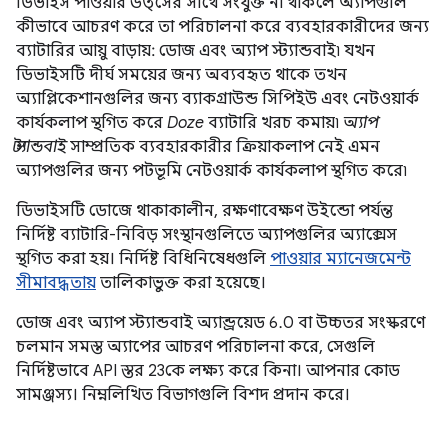
ডিভাইস পাওয়ার উত্সের সাথে সংযুক্ত না থাকলে অ্যাপগুলি
কীভাবে আচরণ করে তা পরিচালনা করে ব্যবহারকারীদের জন্য
ব্যাটারির আয়ু বাড়ায়: ডোজ এবং অ্যাপ স্ট্যান্ডবাই৷ যখন
ডিভাইসটি দীর্ঘ সময়ের জন্য অব্যবহৃত থাকে তখন
অ্যাপ্লিকেশানগুলির জন্য ব্যাকগ্রাউন্ড সিপিইউ এবং নেটওয়ার্ক
কার্যকলাপ স্থগিত করে
Doze
ব্যাটারি খরচ কমায়৷
অ্যাপ
স্ট্যান্ডবাই
সাম্প্রতিক ব্যবহারকারীর ক্রিয়াকলাপ নেই এমন
অ্যাপগুলির জন্য পটভূমি নেটওয়ার্ক কার্যকলাপ স্থগিত করে৷
ডিভাইসটি ডোজে থাকাকালীন, রক্ষণাবেক্ষণ উইন্ডো পর্যন্ত
নির্দিষ্ট ব্যাটারি-নিবিড় সংস্থানগুলিতে অ্যাপগুলির অ্যাক্সেস
স্থগিত করা হয়। নির্দিষ্ট বিধিনিষেধগুলি
পাওয়ার ম্যানেজমেন্ট
সীমাবদ্ধতায়
তালিকাভুক্ত করা হয়েছে।
ডোজ এবং অ্যাপ স্ট্যান্ডবাই অ্যান্ড্রয়েড 6.0 বা উচ্চতর সংস্করণে
চলমান সমস্ত অ্যাপের আচরণ পরিচালনা করে, সেগুলি
নির্দিষ্টভাবে API স্তর 23কে লক্ষ্য করে কিনা। আপনার কোড
সামঞ্জস্য। নিম্নলিখিত বিভাগগুলি বিশদ প্রদান করে।