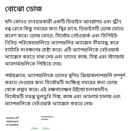
বোঝো ডোজ
যদি কোনও ব্যবহারকারী একটি ডিভাইস আনপ্লাগড এবং স্ক্রীন
বন্ধ রেখে কিছু সময়ের জন্য স্থির রাখে, ডিভাইসটি ডোজ মোডে
প্রবেশ করে। ডোজ মোডে, সিস্টেম নেটওয়ার্ক এবং সিপিইউ-
নিবিড় পরিষেবাগুলিতে অ্যাপগুলির অ্যাক্সেস সীমাবদ্ধ করে
ব্যাটারি সংরক্ষণের চেষ্টা করে। এটি অ্যাপগুলিকে নেটওয়ার্ক
অ্যাক্সেস করতে বাধা দেয় এবং তাদের কাজ, সিঙ্ক এবং স্ট্যান্ডার্ড
অ্যালার্মগুলিকে পিছিয়ে দেয়।
পর্যায়ক্রমে, অ্যাপগুলিকে তাদের স্থগিত ক্রিয়াকলাপগুলি সম্পূর্ণ
করতে দেওয়ার জন্য সিস্টেমটি সংক্ষিপ্ত সময়ের জন্য ডোজ
থেকে প্রস্থান করে। এই
রক্ষণাবেক্ষণ উইন্ডো
চলাকালীন,
সিস্টেমটি সমস্ত মুলতুবি সিঙ্ক, কাজ এবং অ্যালার্ম চালায় এবং
অ্যাপগুলিকে নেটওয়ার্ক অ্যাক্সেস করতে দেয়৷