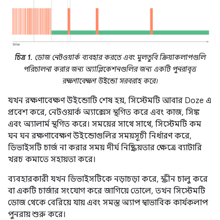
চিত্র 1.
ডোজ নেটওয়ার্ক ব্যবহার করতে এবং মুলতুবি ক্রিয়াকলাপগুলি
পরিচালনা করার জন্য অ্যাপ্লিকেশনগুলির জন্য একটি পুনরাবৃত্ত
রক্ষণাবেক্ষণ উইন্ডো সরবরাহ করে৷
যখন রক্ষণাবেক্ষণ উইন্ডোটি শেষ হয়, সিস্টেমটি আবার Doze এ
প্রবেশ করে, নেটওয়ার্ক অ্যাক্সেস স্থগিত করে এবং কাজ, সিঙ্ক
এবং অ্যালার্ম স্থগিত করে। সময়ের সাথে সাথে, সিস্টেমটি কম
ঘন ঘন রক্ষণাবেক্ষণ উইন্ডোগুলির সময়সূচী নির্ধারণ করে,
ডিভাইসটি চার্জ না করার সময় দীর্ঘ নিষ্ক্রিয়তার ক্ষেত্রে ব্যাটারি
খরচ কমাতে সহায়তা করে।
ব্যবহারকারী যখন ডিভাইসটিকে নড়াচড়া করে, স্ক্রীন চালু করে
বা একটি চার্জার সংযোগ করে জাগিয়ে তোলে, তখন সিস্টেমটি
ডোজ থেকে বেরিয়ে যায় এবং সমস্ত অ্যাপ স্বাভাবিক কার্যকলাপ
পুনরায় শুরু করে।