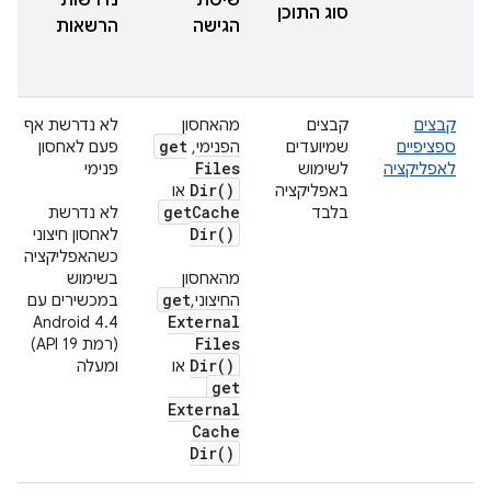
שיטת
נדרשות
סוג התוכן
הגישה
הרשאות
קבצים
קבצים
מהאחסון
לא נדרשת אף
get
ספציפיים
שמיועדים
הפנימי,
פעם לאחסון
Files
לאפליקציה
לשימוש
פנימי
Dir(
)
באפליקציה
או
get
Cache
בלבד
לא נדרשת
Dir(
)
לאחסון חיצוני
כשהאפליקציה
מהאחסון
בשימוש
get
החיצוני,
במכשירים עם
External
Android 4.4
Files
(רמת API 19)
Dir(
)
או
ומעלה
get
External
Cache
Dir(
)