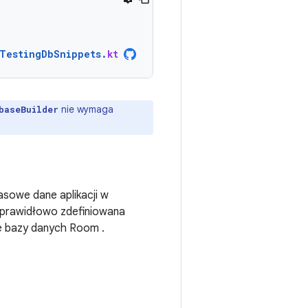
TestingDbSnippets
.
kt
nie wymaga
baseBuilder
sowe dane aplikacji w
ieprawidłowo zdefiniowana
cje bazy danych Room
.