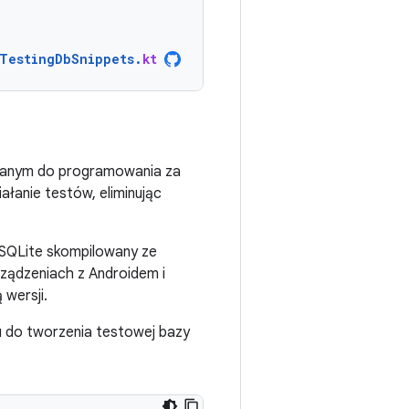
TestingDbSnippets
.
kt
wanym do programowania za
łanie testów, eliminując
 SQLite skompilowany ze
rządzeniach z Androidem i
 wersji.
 do tworzenia testowej bazy