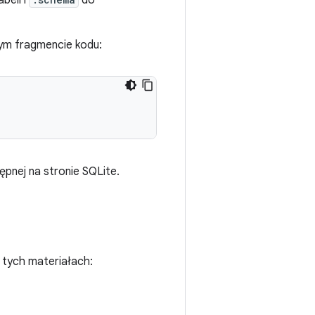
beli i
do
ym fragmencie kodu:
ępnej na stronie SQLite.
 tych materiałach: