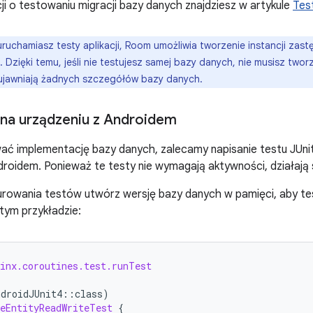
ji o testowaniu migracji bazy danych znajdziesz w artykule
Tes
ruchamiasz testy aplikacji, Room umożliwia tworzenie instancji zas
. Dzięki temu, jeśli nie testujesz samej bazy danych, nie musisz tw
ujawniają żadnych szczegółów bazy danych.
na urządzeniu z Androidem
ć implementację bazy danych, zalecamy napisanie testu JUnit,
droidem. Ponieważ te testy nie wymagają aktywności, działają sz
rowania testów utwórz wersję bazy danych w pamięci, aby tes
tym przykładzie:
linx.coroutines.test.runTest
ndroidJUnit4
::
class
)
eEntityReadWriteTest
{