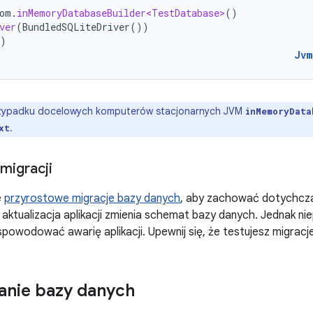
om
.
inMemoryDatabaseBuilder<TestDatabase>
()
ver
(
BundledSQLiteDriver
())
)
Jvm
zypadku docelowych komputerów stacjonarnych JVM
inMemoryData
.
xt
migracji
e
przyrostowe migracje bazy danych
, aby zachować dotychcza
 aktualizacja aplikacji zmienia schemat bazy danych. Jednak n
powodować awarię aplikacji. Upewnij się, że testujesz migra
nie bazy danych