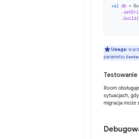
val
db
=
Ro
.
setDri
.
build
(
Uwaga:
w pr
parametru
Conte
Testowanie 
Room obsługuj
sytuacjach, gdy
migracja może s
Debugowa