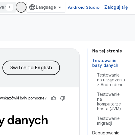
/
Android Studio
Zaloguj się
Na tej stronie
Testowanie
bazy danych
Testowanie
na urządzeniu
z Androidem
Testowanie
 wskazówki były pomocne?
na
komputerze
hosta (JVM)
y danych
Testowanie
migracji
Debugowanie