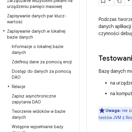
Zarządzanie wszystkimi plikami na
urządzeniu pamięci masowej
Zapisywanie danych par klucz-
Podczas tworze
wartość
danych aplikacj
Zapisywanie danych w lokalnej
czynności debug
bazie danych
Informacje o lokalnej bazie
danych
Testowan
Zdefiniuj dane za pomocą encji
Bazę danych mo
Dostęp do danych za pomocą
DAO
na urządz
Relacje
na kompu
Zapisz asynchroniczne
zapytania DAO
Uwaga:
nie z
Tworzenie widoków w bazie
danych
testów JVM z Ro
Wstępne wypełnianie bazy