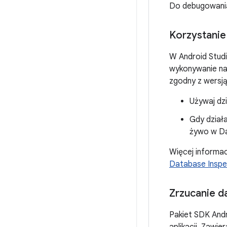
Do debugowania
Korzystanie
W Android Studi
wykonywanie na 
zgodny z wersją
Używaj dzi
Gdy dział
żywo w Da
Więcej informac
Database Inspe
Zrzucanie d
Pakiet SDK And