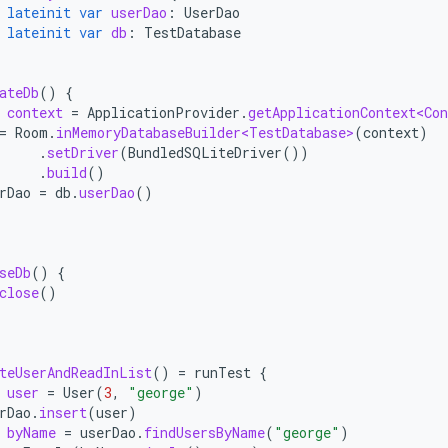
lateinit
var
userDao
:
UserDao
lateinit
var
db
:
TestDatabase
ateDb
()
{
context
=
ApplicationProvider
.
getApplicationContext<Con
=
Room
.
inMemoryDatabaseBuilder<TestDatabase>
(
context
)
.
setDriver
(
BundledSQLiteDriver
())
.
build
()
rDao
=
db
.
userDao
()
seDb
()
{
close
()
teUserAndReadInList
()
=
runTest
{
user
=
User
(
3
,
"george"
)
rDao
.
insert
(
user
)
byName
=
userDao
.
findUsersByName
(
"george"
)