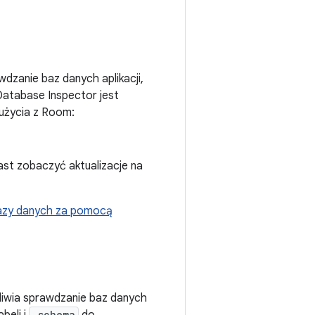
dzanie baz danych aplikacji,
 Database Inspector jest
 użycia z Room:
st zobaczyć aktualizacje na
azy danych za pomocą
liwia sprawdzanie baz danych
.schema