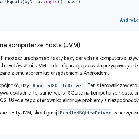
ertEquals
(
byName
.
single
(),
user
)
Android
na komputerze hosta (JVM)
P możesz uruchamiać testy bazy danych na komputerze uży
h testów JUnit JVM. Ta konfiguracja pozwala przyspieszyć dzia
ązane z emulatorem lub urządzeniem z Androidem.
pójność, użyj
BundledSQLiteDriver
. Ten sterownik zawiera
żywa dokładnie tej samej wersji SQLite na komputerze hosta, u
iOS. Użycie tego sterownika eliminuje problemy z niezgodnością
ać testy JVM, skonfiguruj
BundledSQLiteDriver
w narzędziu