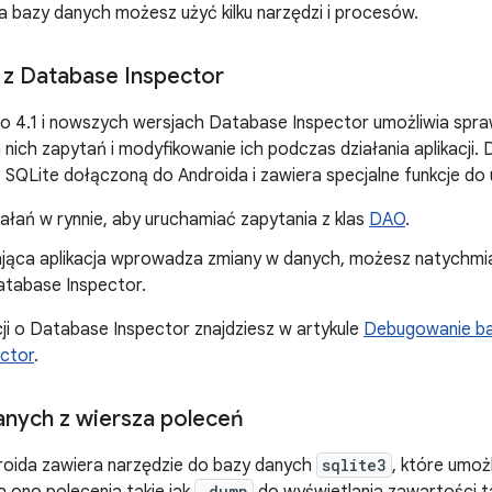
 bazy danych możesz użyć kilku narzędzi i procesów.
 z Database Inspector
o 4.1 i nowszych wersjach Database Inspector umożliwia spraw
nich zapytań i modyfikowanie ich podczas działania aplikacji.
 SQLite dołączoną do Androida i zawiera specjalne funkcje do
ałań w rynnie, aby uruchamiać zapytania z klas
DAO
.
ająca aplikacja wprowadza zmiany w danych, możesz natychmia
tabase Inspector.
ji o Database Inspector znajdziesz w artykule
Debugowanie b
ctor
.
anych z wiersza poleceń
roida zawiera narzędzie do bazy danych
sqlite3
, które umoż
.dump