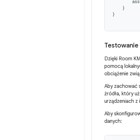
ass
}
}
Testowanie 
Dzięki Room KM
pomocą lokalnyc
obciążenie zwi
Aby zachować s
źródła, który u
urządzeniach z 
Aby skonfigurow
danych: