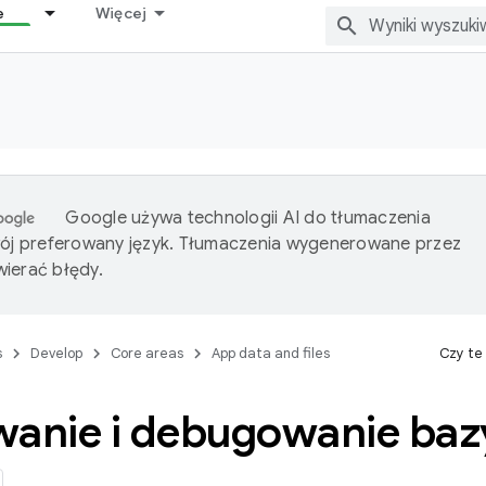
e
Więcej
Google używa technologii AI do tłumaczenia
wój preferowany język. Tłumaczenia wygenerowane przez
ierać błędy.
s
Develop
Core areas
App data and files
Czy te
wanie i debugowanie baz