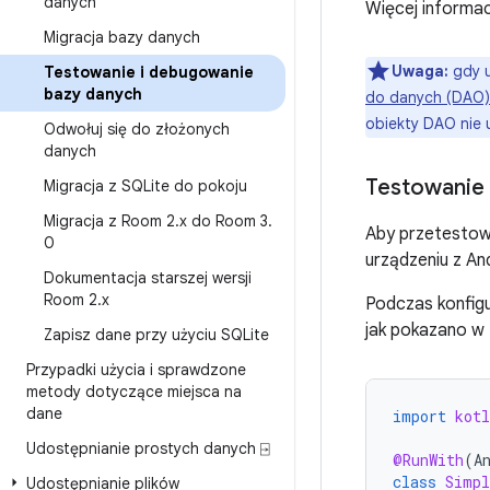
danych
Więcej informac
Migracja bazy danych
Uwaga:
gdy u
Testowanie i debugowanie
bazy danych
do danych (DAO)
obiekty DAO nie 
Odwołuj się do złożonych
danych
Testowanie 
Migracja z SQLite do pokoju
Migracja z Room 2
.
x do Room 3
.
Aby przetestowa
0
urządzeniu z An
Dokumentacja starszej wersji
Room 2
.
x
Podczas konfigu
jak pokazano w 
Zapisz dane przy użyciu SQLite
Przypadki użycia i sprawdzone
metody dotyczące miejsca na
dane
import
kot
Udostępnianie prostych danych ⍈
@RunWith
(
A
class
Simpl
Udostępnianie plików