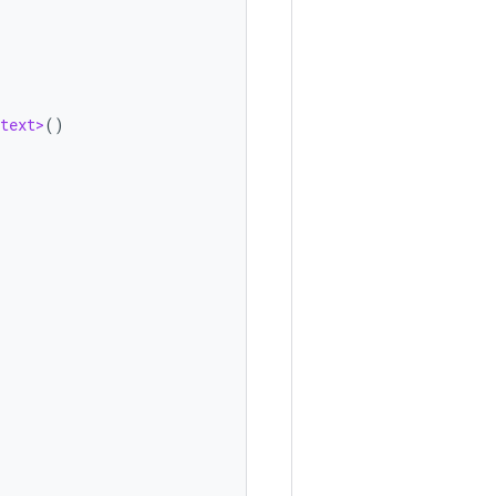
text>
()