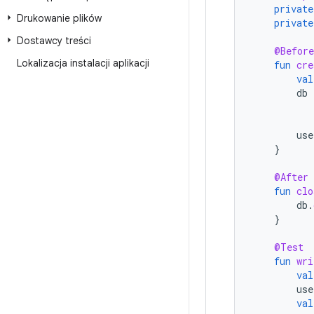
private
Drukowanie plików
private
Dostawcy treści
@Before
Lokalizacja instalacji aplikacji
fun
cre
val
db
use
}
@After
fun
clo
db
.
}
@Test
fun
wri
val
use
val