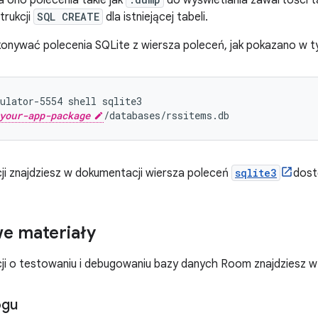
ra ono polecenia takie jak
do wyświetlania zawartości ta
trukcji
SQL CREATE
dla istniejącej tabeli.
onywać polecenia SQLite z wiersza poleceń, jak pokazano w t
ulator-5554
shell
sqlite3

your-app-package
/databases/rssitems.db
ji znajdziesz w dokumentacji wiersza poleceń
sqlite3
dost
e materiały
ji o testowaniu i debugowaniu bazy danych Room znajdziesz w
ogu