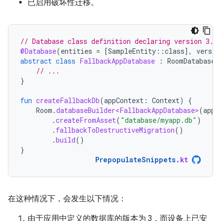
已启用破坏性迁移。
// Database class definition declaring version 3.
@Database
(
entities
=
[
SampleEntity
::
class
]
,
versio
abstract
class
FallbackAppDatabase
:
RoomDatabase
(
// ...
}
fun
createFallbackDb
(
appContext
:
Context
)
{
Room
.
databaseBuilder<FallbackAppDatabase>
(
appC
.
createFromAsset
(
"database/myapp.db"
)
.
fallbackToDestructiveMigration
()
.
build
()
}
PrepopulateSnippets
.
kt
在这种情况下，会发生以下情况：
由于应用中定义的数据库的版本为 3，而设备上已安