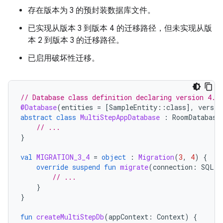
存在版本为 3 的预封装数据库文件。
已实现从版本 3 到版本 4 的迁移路径，但未实现从版
本 2 到版本 3 的迁移路径。
已启用破坏性迁移。
// Database class definition declaring version 4.
@Database
(
entities
=
[
SampleEntity
::
class
]
,
versio
abstract
class
MultiStepAppDatabase
:
RoomDatabase
// ...
}
val
MIGRATION_3_4
=
object
:
Migration
(
3
,
4
)
{
override
suspend
fun
migrate
(
connection
:
SQLit
// ...
}
}
fun
createMultiStepDb
(
appContext
:
Context
)
{