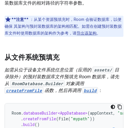
装数据库文件的相对路径的字符串参数。
**注意**
：从某个资源预填充时，Room 会验证数据库，以便
确保 其架构与预封装数据库的架构相匹配。如需在创建预封装数据
库文件时使用数据库的架构作为参考，请
导出该架构
。
从文件系统预填充
如需从位于设备文件系统任意位置（应用的
assets/
目
录除外）的预封装数据库文件预填充 Room 数据库，请先
从
RoomDatabase.Builder
对象调用
createFromFile
函数，然后再调用
build
：
Room
.
databaseBuilder<AppDatabase>
(
appContext
,
"sam
.
createFromFile
(
File
(
"mypath"
))
.
build
()