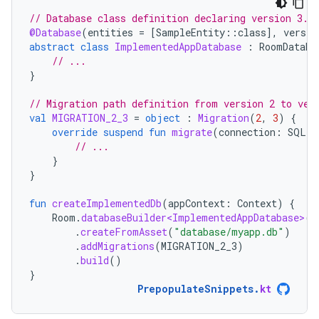
// Database class definition declaring version 3.
@Database
(
entities
=
[
SampleEntity
::
class
]
,
versio
abstract
class
ImplementedAppDatabase
:
RoomDataba
// ...
}
// Migration path definition from version 2 to ver
val
MIGRATION_2_3
=
object
:
Migration
(
2
,
3
)
{
override
suspend
fun
migrate
(
connection
:
SQLit
// ...
}
}
fun
createImplementedDb
(
appContext
:
Context
)
{
Room
.
databaseBuilder<ImplementedAppDatabase>
(
a
.
createFromAsset
(
"database/myapp.db"
)
.
addMigrations
(
MIGRATION_2_3
)
.
build
()
}
PrepopulateSnippets
.
kt