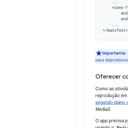
and
...

Importante
:
para dispositivos
Oferecer co
Como as ativida
reprodução em 
segundo plano 
Media3.
O app precisa 
usando o
Medi