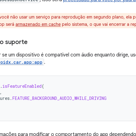
você não usar um serviço para reprodução em segundo plano, ela p
app será
armazenado em cache
pelo sistema, o que vai encerrar a r
o suporte
 se um dispositivo é compatível com áudio enquanto dirige, u
roidx.car.app:app
.
.
isFeatureEnabled
(
,
ures
.
FEATURE_BACKGROUND_AUDIO_WHILE_DRIVING
rmações para modificar o comportamento do app dependendo 