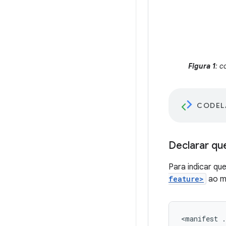
Figura 1
: c
CODEL
Declarar qu
Para indicar qu
feature>
ao m
<manifest