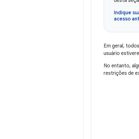
desta seçã
Indique su
acesso an
Em geral, todos
usuário estive
No entanto, al
restrições de e