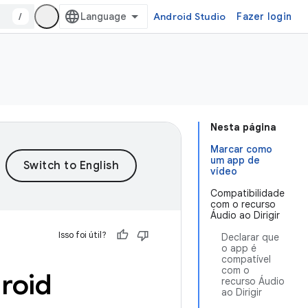
/
Android Studio
Fazer login
Nesta página
Marcar como
um app de
vídeo
Compatibilidade
com o recurso
Áudio ao Dirigir
Isso foi útil?
Declarar que
o app é
compatível
com o
droid
recurso Áudio
ao Dirigir