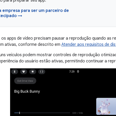
o para preparar seu app.
a empresa para ser um parceiro de
tecipado →
 os apps de vídeo precisam pausar a reprodução quando as re
rem ativas, conforme descrito em
Atender aos requisitos de di
guns veículos podem mostrar controles de reprodução otimiza
xperiência do usuário estão ativas, permitindo continuar a rep