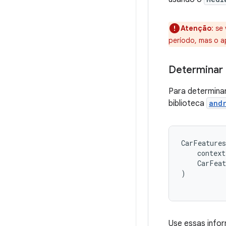
Atenção
:
se 
período, mas o 
Determinar 
Para determinar
biblioteca
and
CarFeatures
context
CarFeat
)
Use essas info