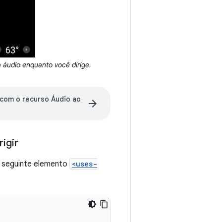
 áudio enquanto você dirige.
 com o recurso Áudio ao
arrow_forward
igir
 o seguinte elemento
<uses-