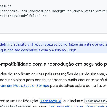
roid:required="false"
definir o atributo
como
garante que seu a
android:required
false
 que não são compatíveis com o Áudio ao Dirigir.
mpatibilidade com a reprodução em segundo p
des do app ficam ocultas pelas restrições de UX do sistema, 
segundo plano para continuar tocando áudio enquanto você di
com um MediaSessionService
para detalhes sobre como fazer 
postar uma notificação
MediaStyle
que inclua o
MediaSessi
aSessionService
, isso será
processado para você por padr