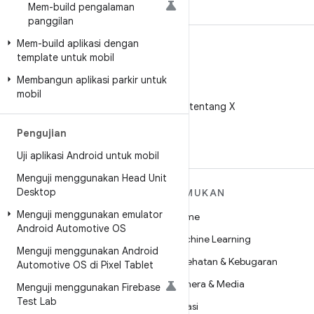
Mem-build pengalaman
panggilan
Mem-build aplikasi dengan
template untuk mobil
Membangun aplikasi parkir untuk
X
mobil
Ikuti @AndroidDev tentang X
Pengujian
Uji aplikasi Android untuk mobil
Menguji menggunakan Head Unit
Desktop
SELENGKAPNYA
TEMUKAN
TENTANG ANDROID
Menguji menggunakan emulator
Game
Android Automotive OS
Android
Machine Learning
Menguji menggunakan Android
Android untuk Perusahaan
Kesehatan & Kebugaran
Automotive OS di Pixel Tablet
Keamanan
Kamera & Media
Menguji menggunakan Firebase
Source
Test Lab
Privasi