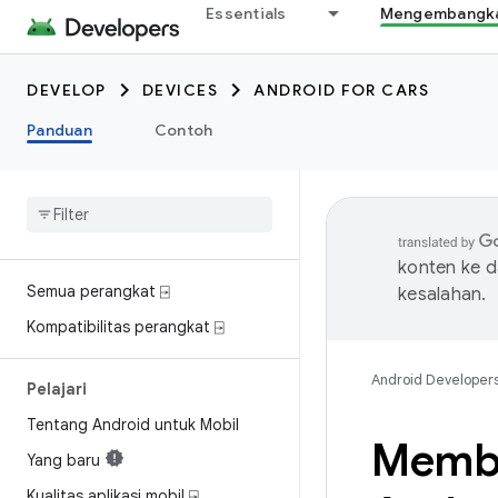
Essentials
Mengembangkan
DEVELOP
DEVICES
ANDROID FOR CARS
Panduan
Contoh
konten ke 
Semua perangkat ⍈
kesalahan.
Kompatibilitas perangkat ⍈
Android Developer
Pelajari
Tentang Android untuk Mobil
Memba
Yang baru
Kualitas aplikasi mobil ⍈