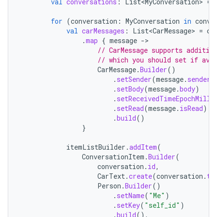
val
conversations
:
List<MyConversation>
=
for
(
conversation
:
MyConversation
in
conve
val
carMessages
:
List<CarMessage>
=
co
.
map
{
message
-
// CarMessage supports additio
// which you should set if ava
CarMessage
.
Builder
()
.
setSender
(
message
.
sender
)
.
setBody
(
message
.
body
)
.
setReceivedTimeEpochMilli
.
setRead
(
message
.
isRead
)
.
build
()
}
itemListBuilder
.
addItem
(
ConversationItem
.
Builder
(
conversation
.
id
,
CarText
.
create
(
conversation
.
ti
Person
.
Builder
()
.
setName
(
"Me"
)
.
setKey
(
"self_id"
)
.
build
(),