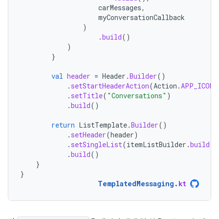
carMessages
,
myConversationCallback
)
.
build
()
)
}
val
header
=
Header
.
Builder
()
.
setStartHeaderAction
(
Action
.
APP_ICON
)
.
setTitle
(
"Conversations"
)
.
build
()
return
ListTemplate
.
Builder
()
.
setHeader
(
header
)
.
setSingleList
(
itemListBuilder
.
build
()
.
build
()
}
}
TemplatedMessaging
.
kt