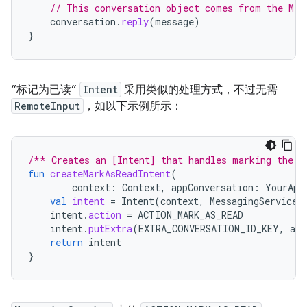
// This conversation object comes from the Mes
conversation
.
reply
(
message
)
}
“标记为已读”
Intent
采用类似的处理方式，不过无需
RemoteInput
，如以下示例所示：
/** Creates an [Intent] that handles marking the [
fun
createMarkAsReadIntent
(
context
:
Context
,
appConversation
:
YourApp
val
intent
=
Intent
(
context
,
MessagingService
:
intent
.
action
=
ACTION_MARK_AS_READ
intent
.
putExtra
(
EXTRA_CONVERSATION_ID_KEY
,
app
return
intent
}