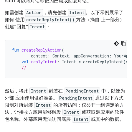
Auto 可以将对话标记为已读或回复对话。
如需创建
Action
，请先创建
Intent
。以下示例展示了
如何 使用
createReplyIntent()
方法（摘自 上一部分）
创建“回复”
Intent
：
fun
createReplyAction
(
context
:
Context
,
appConversation
:
YourApp
val
replyIntent
:
Intent
=
createReplyIntent
(
co
// ...
然后，将此
Intent
封装在
PendingIntent
中，以便为
外部 应用使用做好准备。
PendingIntent
通过以下方式
限制对所封装
Intent
的所有访问：仅公开一组选定的方
法，让接收方应用能够触发
Intent
或获取源应用的软件
包名称。外部应用无法访问底层
Intent
或其中的数据。