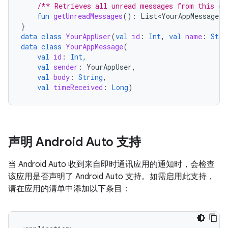
/** Retrieves all unread messages from this co
fun
getUnreadMessages
():
List<YourAppMessage>
}
data
class
YourAppUser
(
val
id
:
Int
,
val
name
:
Stri
data
class
YourAppMessage
(
val
id
:
Int
,
val
sender
:
YourAppUser
,
val
body
:
String
,
val
timeReceived
:
Long
)
声明 Android Auto 支持
当 Android Auto 收到来自即时通讯应用的通知时，会检查
该应用是否声明了 Android Auto 支持。如需启用此支持，
请在应用的清单中添加以下条目：