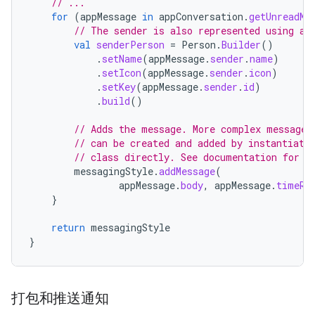
// ...
for
(
appMessage
in
appConversation
.
getUnreadMe
// The sender is also represented using a 
val
senderPerson
=
Person
.
Builder
()
.
setName
(
appMessage
.
sender
.
name
)
.
setIcon
(
appMessage
.
sender
.
icon
)
.
setKey
(
appMessage
.
sender
.
id
)
.
build
()
// Adds the message. More complex messages
// can be created and added by instantiati
// class directly. See documentation for d
messagingStyle
.
addMessage
(
appMessage
.
body
,
appMessage
.
timeRe
}
return
messagingStyle
}
打包和推送通知