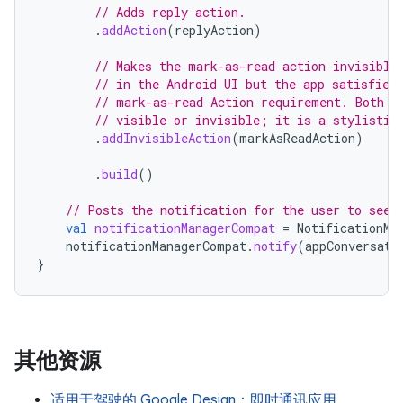
// Adds reply action.
.
addAction
(
replyAction
)
// Makes the mark-as-read action invisible
// in the Android UI but the app satisfies
// mark-as-read Action requirement. Both r
// visible or invisible; it is a stylistic
.
addInvisibleAction
(
markAsReadAction
)
.
build
()
// Posts the notification for the user to see.
val
notificationManagerCompat
=
NotificationMa
notificationManagerCompat
.
notify
(
appConversati
}
其他资源
适用于驾驶的 Google Design：即时通讯应用