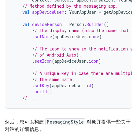
// Method defined by the messaging app.
val
appDeviceUser
:
YourAppUser
=
getAppDeviceU
val
devicePerson
=
Person
.
Builder
()
// The display name (also the name that's 
.
setName
(
appDeviceUser
.
name
)
// The icon to show in the notification sh
// of Android Auto).
.
setIcon
(
appDeviceUser
.
icon
)
// A unique key in case there are multiple
// the same name.
.
setKey
(
appDeviceUser
.
id
)
.
build
()
// ...
然后，您可以构建
MessagingStyle
对象并提供一些关于
对话的详细信息。