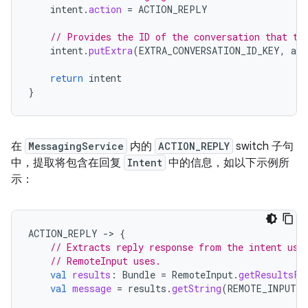
intent
.
action
=
ACTION_REPLY
// Provides the ID of the conversation that th
intent
.
putExtra
(
EXTRA_CONVERSATION_ID_KEY
,
app
return
intent
}
在
MessagingService
内的
ACTION_REPLY
switch 子句
中，提取将包含在回复
Intent
中的信息，如以下示例所
示：
ACTION_REPLY
-
>
{
// Extracts reply response from the intent usi
// RemoteInput uses.
val
results
:
Bundle
=
RemoteInput
.
getResultsFr
val
message
=
results
.
getString
(
REMOTE_INPUT_R