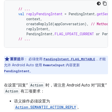
// ...
val
replyPendingIntent
=
PendingIntent
.
getServ
context
,
createReplyId
(
appConversation
),
// Method 
replyIntent
,
PendingIntent
.
FLAG_UPDATE_CURRENT
or
Pend
// ...
重要提示
：
必须使用
，才能
PendingIntent.FLAG_MUTABLE
允许 Android Auto 使用
内容更新
RemoteInput
。
PendingIntent
在设置“回复”
Action
时，请注意 Android Auto 对“回复”
Action
有三项要求：
语义操作必须设置为
Action.SEMANTIC_ACTION_REPLY
。