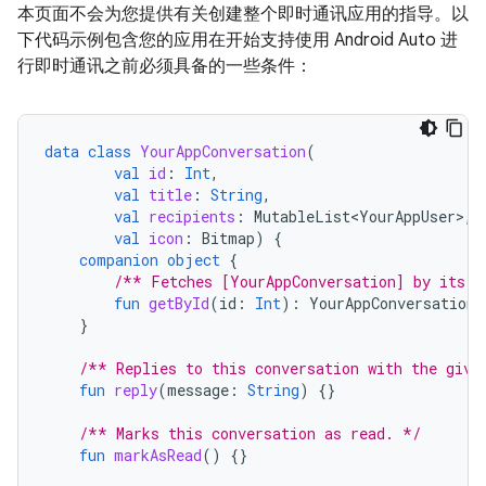
本页面不会为您提供有关创建整个即时通讯应用的指导。以
下代码示例包含您的应用在开始支持使用 Android Auto 进
行即时通讯之前必须具备的一些条件：
data
class
YourAppConversation
(
val
id
:
Int
,
val
title
:
String
,
val
recipients
:
MutableList<YourAppUser>
,
val
icon
:
Bitmap
)
{
companion
object
{
/** Fetches [YourAppConversation] by its [
fun
getById
(
id
:
Int
):
YourAppConversation
}
/** Replies to this conversation with the give
fun
reply
(
message
:
String
)
{}
/** Marks this conversation as read. */
fun
markAsRead
()
{}