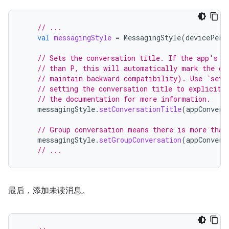
// ...
val
messagingStyle
=
MessagingStyle
(
devicePers
// Sets the conversation title. If the app's t
// than P, this will automatically mark the co
// maintain backward compatibility). Use `setG
// setting the conversation title to explicitl
// the documentation for more information.
messagingStyle
.
setConversationTitle
(
appConvers
// Group conversation means there is more than
messagingStyle
.
setGroupConversation
(
appConvers
// ...
最后，添加未读消息。