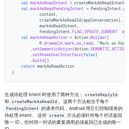
val
markAsReadIntent
=
createMarkAsReadIntent
(
val
markAsReadPendingIntent
=
PendingIntent
.
ge
context
,
createMarkAsReadId
(
appConversation
),
/
markAsReadIntent
,
PendingIntent
.
FLAG_UPDATE_CURRENT
or
val
markAsReadAction
=
Action
.
Builder
(
R
.
drawable
.
mark_as_read
,
"Mark as Read
.
setSemanticAction
(
Action
.
SEMANTIC_ACTION_
.
setShowsUserInterface
(
false
)
.
build
()
return
markAsReadAction
}
生成待处理 intent 时使用了两种方法：
createReplyId
和
createMarkAsReadId
。这两个方法相当于每个
PendingIntent
的请求代码，Android 用它们控制现有的
待处理 intent。 这些
create
方法必须针对每个对话返回
唯一 ID，但对同一对话的重复调用必须返回已生成的唯一