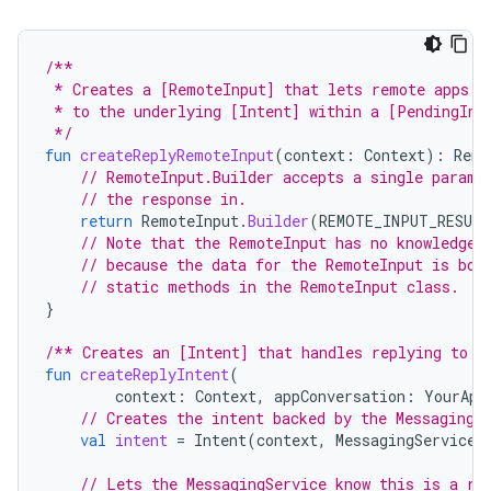
/**
 * Creates a [RemoteInput] that lets remote apps p
 * to the underlying [Intent] within a [PendingInt
 */
fun
createReplyRemoteInput
(
context
:
Context
):
Remo
// RemoteInput.Builder accepts a single parame
// the response in.
return
RemoteInput
.
Builder
(
REMOTE_INPUT_RESUL
// Note that the RemoteInput has no knowledge 
// because the data for the RemoteInput is bou
// static methods in the RemoteInput class.
}
/** Creates an [Intent] that handles replying to t
fun
createReplyIntent
(
context
:
Context
,
appConversation
:
YourApp
// Creates the intent backed by the MessagingS
val
intent
=
Intent
(
context
,
MessagingService
:
// Lets the MessagingService know this is a re