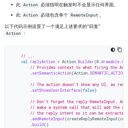
此
Action
必须指明在触发时不会显示任何界面。
此
Action
必须包含单个
RemoteInput
。
以下代码示例设置了一个满足上述要求的“回复”
Action
：
// ...
val
replyAction
=
Action
.
Builder
(
R
.
drawable
.
re
// Provides context to what firing the Act
.
setSemanticAction
(
Action
.
SEMANTIC_ACTION_
// The action doesn't show any UI, as requ
.
setShowsUserInterface
(
false
)
// Don't forget the reply RemoteInput. And
// make a system call that will add the re
// the reply intent so it can be extracted
.
addRemoteInput
(
createReplyRemoteInput
(
con
.
build
()