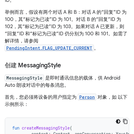
ID。
举例而言，假设有两个对话 A 和 B：对话 A 的“回复”ID 为
100，其“标记为已读”ID 为 101。对话 B 的“回复”ID 为
102，其“标记为已读”ID 为 103。如果对话 A 已更新，则
“回复”ID 和“标记为已读”ID 仍分别为 100 和 101。如需了
解详情，请参阅
PendingIntent.FLAG_UPDATE_CURRENT
。
创建 Messaging
Style
MessagingStyle
是即时通讯信息的载体，供 Android
Auto 朗读对话中的每条消息。
首先，您必须将设备的用户指定为
Person
对象，如 以下
示例所示：
fun
createMessagingStyle
(
context
:
Context
,
appConversation
:
YourApp