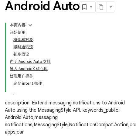
Android Auto
本页内容
开始使用
概念和对象
即时通讯流
初步假设
声明 Android Auto 支持
导入 AndroidX 核心库
处理用户操作
定义 intent 操作
description: Extend messaging notifications to Android
Auto using the MessagingStyle API. keywords_public:
Android Auto,messaging
notifications,MessagingStyle,NotificationCompat.Action,c
apps,car