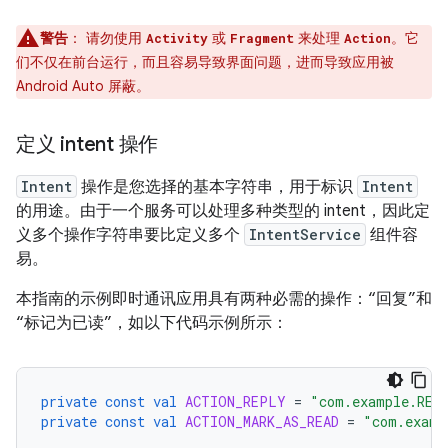
警告
：
请勿使用
或
来处理
。它
Activity
Fragment
Action
们不仅在前台运行，而且容易导致界面问题，进而导致应用被
Android Auto 屏蔽。
定义 intent 操作
Intent
操作是您选择的基本字符串，用于标识
Intent
的用途。由于一个服务可以处理多种类型的 intent，因此定
义多个操作字符串要比定义多个
IntentService
组件容
易。
本指南的示例即时通讯应用具有两种必需的操作：“回复”和
“标记为已读”，如以下代码示例所示：
private
const
val
ACTION_REPLY
=
"com.example.REP
private
const
val
ACTION_MARK_AS_READ
=
"com.examp