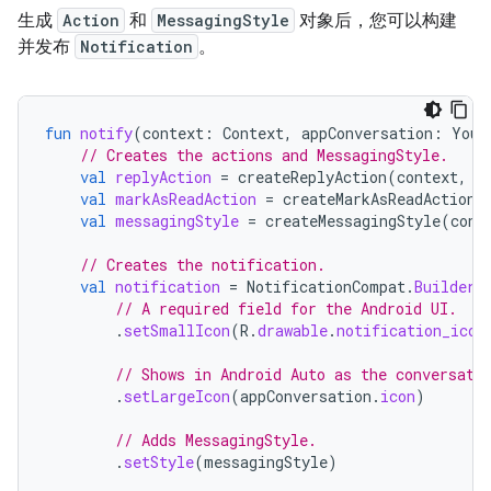
生成
Action
和
MessagingStyle
对象后，您可以构建
并发布
Notification
。
fun
notify
(
context
:
Context
,
appConversation
:
Your
// Creates the actions and MessagingStyle.
val
replyAction
=
createReplyAction
(
context
,
a
val
markAsReadAction
=
createMarkAsReadAction
(
val
messagingStyle
=
createMessagingStyle
(
cont
// Creates the notification.
val
notification
=
NotificationCompat
.
Builder
(
// A required field for the Android UI.
.
setSmallIcon
(
R
.
drawable
.
notification_icon
// Shows in Android Auto as the conversati
.
setLargeIcon
(
appConversation
.
icon
)
// Adds MessagingStyle.
.
setStyle
(
messagingStyle
)