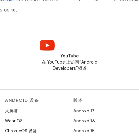
-06-18。
YouTube
在 YouTube 上访问“Android
Developers”频道
ANDROID 设备
版本
大屏幕
Android 17
Wear OS
Android 16
ChromeOS 设备
Android 15