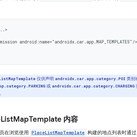
mission
仅供声明
类别
ListMapTemplate
androidx.car.app.category.POI
或
pp.category.PARKING
androidx.car.app.category.CHARGING
。
e
List
Map
Template 内容
驶员在浏览使用
PlaceListMapTemplate
构建的地点列表时通过