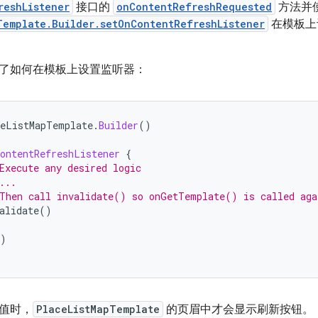
reshListener
接口的
onContentRefreshRequested
方法并
Template.Builder.setOnContentRefreshListener
在模板上
了如何在模板上设置监听器：
eListMapTemplate
.
Builder
()
ontentRefreshListener
{
Execute any desired logic
...
Then call invalidate() so onGetTemplate() is called aga
alidate
()
)
值时，
PlaceListMapTemplate
的页眉中才会显示刷新按钮。