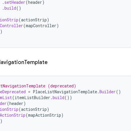
.
setHeader
(
header
)
.
build
()
ionStrip
(
actionStrip
)
Controller
(
mapController
)
)
avigation
Template
stNavigationTemplate (deprecated)
eDeprecated
=
PlaceListNavigationTemplate
.
Builder
()
emList
(
itemListBuilder
.
build
())
der
(
header
)
ionStrip
(
actionStrip
)
ActionStrip
(
mapActionStrip
)
)