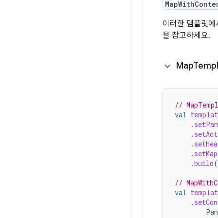
MapWithConte
이러한 템플릿에
을 참고하세요.
Map
Templ
// MapTemp
val
templat
.
setPan
.
setAct
.
setHea
.
setMap
.
build
(
// MapWithC
val
templat
.
setCon
Pan