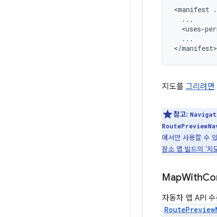
<manifest
<uses-per
...

지도를
그리려면
참고:
Navigat
RoutePreviewNa
에서만 사용할 수 
장소 앱 빌드의 '지
Map
With
Co
자동차 앱 API 
RoutePreview