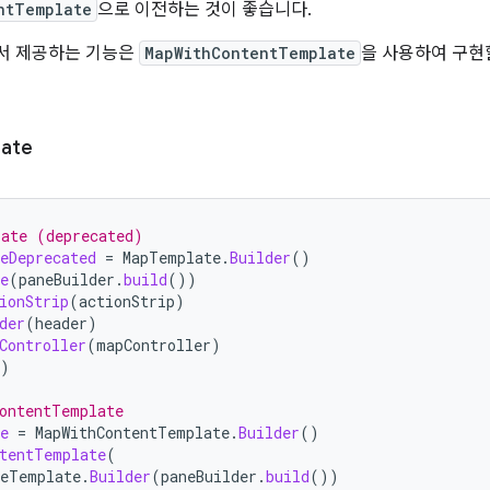
ntTemplate
으로 이전하는 것이 좋습니다.
서 제공하는 기능은
MapWithContentTemplate
을 사용하여 구현
ate
late (deprecated)
eDeprecated
=
MapTemplate
.
Builder
()
e
(
paneBuilder
.
build
())
ionStrip
(
actionStrip
)
der
(
header
)
Controller
(
mapController
)
)
ontentTemplate
e
=
MapWithContentTemplate
.
Builder
()
tentTemplate
(
eTemplate
.
Builder
(
paneBuilder
.
build
())