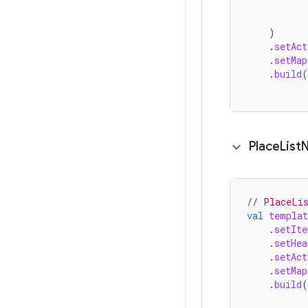
)
.
setAct
.
setMap
.
build
(
Place
List
N
// PlaceLi
val
templat
.
setIt
.
setHea
.
setAct
.
setMap
.
build
(