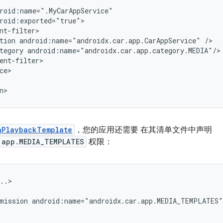
tion
android:name="androidx.car.app.CarAppService"
tegory
aPlaybackTemplate
，您的应用还需要 在其清单文件中声明
.app.MEDIA_TEMPLATES
权限：
mission