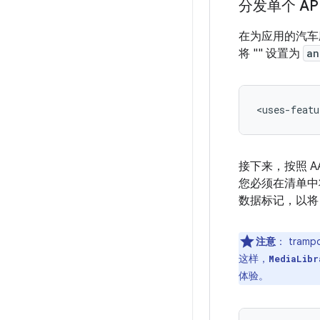
分发单个 AP
在为应用的汽
将 "
" 设置为
an
<uses-featu
接下来，按照 AA
您必须在清单中将 ac
数据标记，以
注意
：
trampo
这样，
MediaLibr
体验。