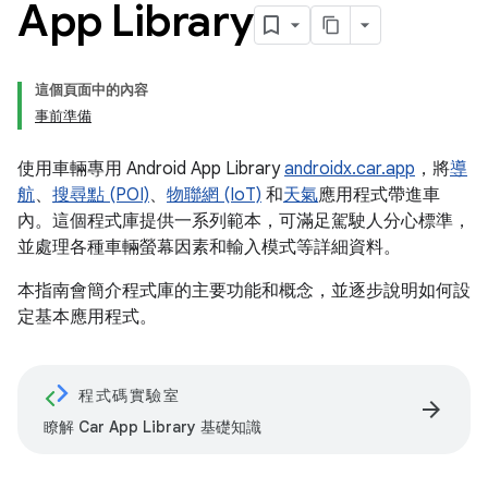
App Library
這個頁面中的內容
事前準備
使用車輛專用 Android App Library
androidx.car.app
，將
導
航
、
搜尋點 (POI)
、
物聯網 (IoT)
和
天氣
應用程式帶進車
內。這個程式庫提供一系列範本，可滿足駕駛人分心標準，
並處理各種車輛螢幕因素和輸入模式等詳細資料。
本指南會簡介程式庫的主要功能和概念，並逐步說明如何設
定基本應用程式。
程式碼實驗室
arrow_forward
瞭解 Car App Library 基礎知識