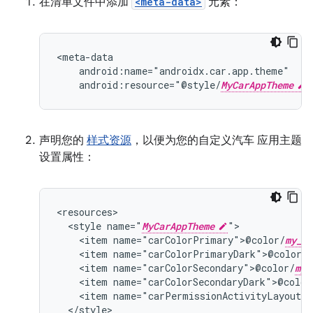
在清单文件中添加
<meta-data>
元素：
android:resource="@style/
MyCarAppTheme
声明您的
样式资源
，以便为您的自定义汽车 应用主题
设置属性：
<style
name="
MyCarAppTheme
<item
name="carColorPrimary">@color/
my_pr
<item
name="carColorPrimaryDark">@color/
m
<item
name="carColorSecondary">@color/
my_
<item
name="carColorSecondaryDark">@color
<item
name="carPermissionActivityLayout">
</style>
