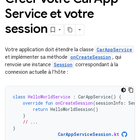
Service et votre
session
Votre application doit étendre la classe
CarAppService
et implémenter sa méthode
onCreateSession
, qui
renvoie une instance
Session
correspondant à la
connexion actuelle à l’hôte :
class
HelloWorldService
:
CarAppService
()
{
override
fun
onCreateSession
(
sessionInfo
:
Sess
return
HelloWorldSession
()
}
// ...
}
CarAppServiceSession
.
kt