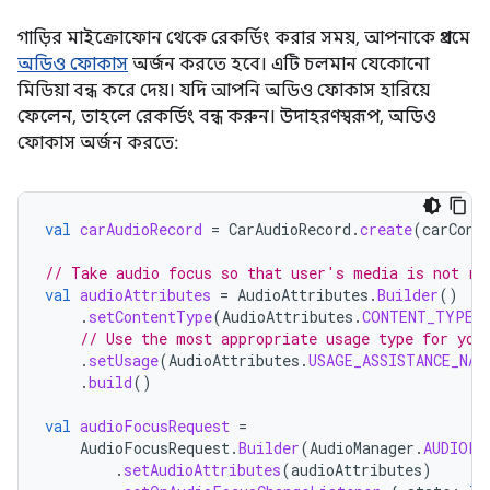
গাড়ির মাইক্রোফোন থেকে রেকর্ডিং করার সময়, আপনাকে প্রথমে
অডিও ফোকাস
অর্জন করতে হবে। এটি চলমান যেকোনো
মিডিয়া বন্ধ করে দেয়। যদি আপনি অডিও ফোকাস হারিয়ে
ফেলেন, তাহলে রেকর্ডিং বন্ধ করুন। উদাহরণস্বরূপ, অডিও
ফোকাস অর্জন করতে:
val
carAudioRecord
=
CarAudioRecord
.
create
(
carCont
// Take audio focus so that user's media is not re
val
audioAttributes
=
AudioAttributes
.
Builder
()
.
setContentType
(
AudioAttributes
.
CONTENT_TYPE_
// Use the most appropriate usage type for you
.
setUsage
(
AudioAttributes
.
USAGE_ASSISTANCE_NAV
.
build
()
val
audioFocusRequest
=
AudioFocusRequest
.
Builder
(
AudioManager
.
AUDIOFO
.
setAudioAttributes
(
audioAttributes
)