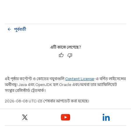
পূর্ববর্তী
arrow_back
এটি কাজে লেগেছে?
এই পৃষ্ঠার কন্টেন্ট ও কোডের নমুনাগুলি
Content License
-এ বর্ণিত লাইসেন্সের
অধীনস্থ। Java এবং OpenJDK হল Oracle এবং/অথবা তার অ্যাফিলিয়েট
সংস্থার রেজিস্টার্ড ট্রেডমার্ক।
2026-08-08 UTC-তে শেষবার আপডেট করা হয়েছে।