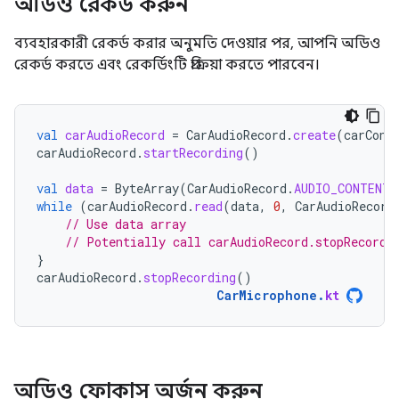
অডিও রেকর্ড করুন
ব্যবহারকারী রেকর্ড করার অনুমতি দেওয়ার পর, আপনি অডিও
রেকর্ড করতে এবং রেকর্ডিংটি প্রক্রিয়া করতে পারবেন।
val
carAudioRecord
=
CarAudioRecord
.
create
(
carCont
carAudioRecord
.
startRecording
()
val
data
=
ByteArray
(
CarAudioRecord
.
AUDIO_CONTENT_
while
(
carAudioRecord
.
read
(
data
,
0
,
CarAudioRecord
// Use data array
// Potentially call carAudioRecord.stopRecordi
}
carAudioRecord
.
stopRecording
()
CarMicrophone
.
kt
অডিও ফোকাস অর্জন করুন