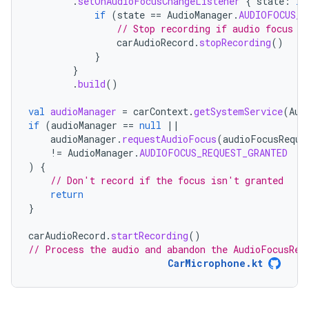
.
setOnAudioFocusChangeListener
{
state
:
In
if
(
state
==
AudioManager
.
AUDIOFOCUS_L
// Stop recording if audio focus i
carAudioRecord
.
stopRecording
()
}
}
.
build
()
val
audioManager
=
carContext
.
getSystemService
(
Aud
if
(
audioManager
==
null
||
audioManager
.
requestAudioFocus
(
audioFocusReque
!=
AudioManager
.
AUDIOFOCUS_REQUEST_GRANTED
)
{
// Don't record if the focus isn't granted
return
}
carAudioRecord
.
startRecording
()
// Process the audio and abandon the AudioFocusReq
CarMicrophone.kt