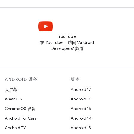
YouTube
在 YouTube 上访问“Android
Developers”频道
ANDROID 设备
版本
大屏幕
Android 17
Wear OS
Android 16
ChromeOS 设备
Android 15
Android for Cars
Android 14
Android TV
Android 13