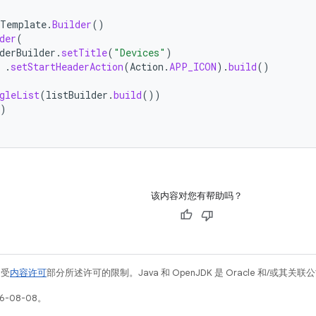
Template
.
Builder
()
der
(
derBuilder
.
setTitle
(
"Devices"
)
.
setStartHeaderAction
(
Action
.
APP_ICON
).
build
()
gleList
(
listBuilder
.
build
())
)
该内容对您有帮助吗？
例受
内容许可
部分所述许可的限制。Java 和 OpenJDK 是 Oracle 和/或其
6-08-08。