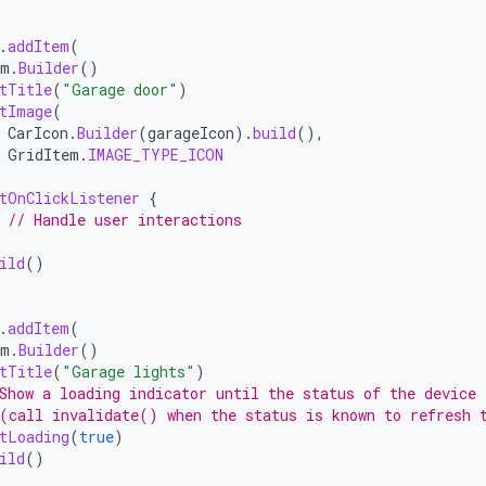
.
addItem
(
em
.
Builder
()
tTitle
(
"Garage door"
)
tImage
(
CarIcon
.
Builder
(
garageIcon
).
build
(),
GridItem
.
IMAGE_TYPE_ICON
tOnClickListener
{
// Handle user interactions
ild
()
.
addItem
(
em
.
Builder
()
tTitle
(
"Garage lights"
)
Show a loading indicator until the status of the device 
(call invalidate() when the status is known to refresh 
tLoading
(
true
)
ild
()