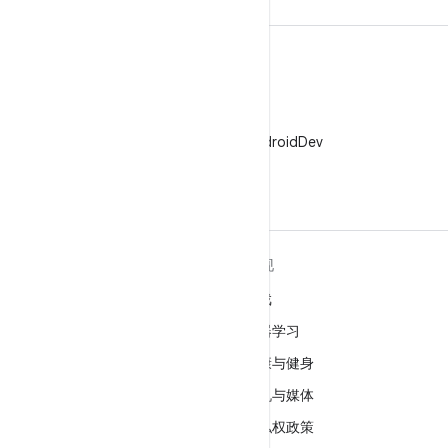
X
在 X 上关注 @AndroidDev
关于 ANDROID
发现
Android
游戏
适用于企业的 Android
机器学习
安全
健康与健身
源代码
相机与媒体
新闻
隐私权政策