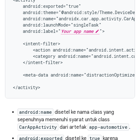
android:label="
Your app name
">

<action
android:name="android.intent.actio
<category
android:name="android.intent.cat
</intent-filter>

<meta-data
android:name="distractionOptimized"
</activity>
android:name
disetel ke nama class yang
sepenuhnya memenuhi syarat untuk class
CarAppActivity
dari artefak
app-automotive
.
android:exported
disetel ke
true
karena