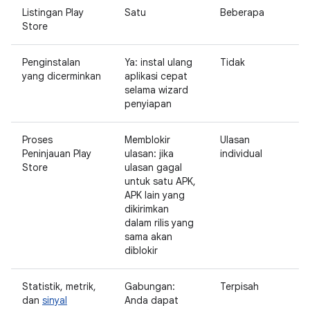
Listingan Play
Satu
Beberapa
Store
Penginstalan
Ya: instal ulang
Tidak
yang dicerminkan
aplikasi cepat
selama wizard
penyiapan
Proses
Memblokir
Ulasan
Peninjauan Play
ulasan: jika
individual
Store
ulasan gagal
untuk satu APK,
APK lain yang
dikirimkan
dalam rilis yang
sama akan
diblokir
Statistik, metrik,
Gabungan:
Terpisah
dan
sinyal
Anda dapat