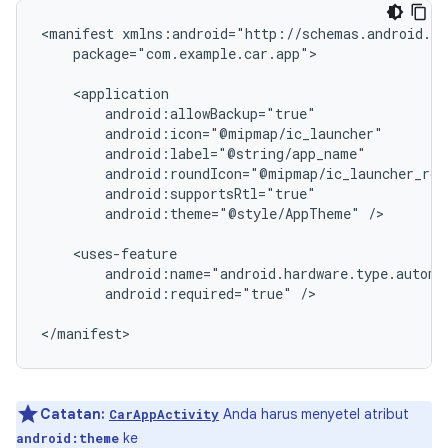
<manifest
package="com.example.car.app">

android:theme="@style/AppTheme"
/>

android:required="true"
/>

Catatan:
Anda harus menyetel atribut
CarAppActivity
ke
android:theme