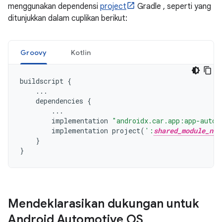
menggunakan dependensi
project
Gradle , seperti yang
ditunjukkan dalam cuplikan berikut:
Groovy
Kotlin
buildscript
{
...
dependencies
{
...
implementation
"androidx.car.app:app-autom
implementation
project
(
':
shared_module_nam
}
}
Mendeklarasikan dukungan untuk
Android Automotive OS