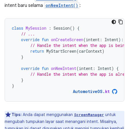
intent baru selama
onNewIntent()
:
class
MySession
:
Session
()
{
// ...
override
fun
onCreateScreen
(
intent
:
Intent
):
S
// Handle the intent when the app is being
return
MyStartScreen
(
carContext
)
}
override
fun
onNewIntent
(
intent
:
Intent
)
{
// Handle the intent when the app is alrea
}
}
AutomotiveOS
.
kt
Tips:
Anda dapat menggunakan
untuk
ScreenManager
mengubah tumpukan layar saat menangani intent. Misalnya,
tumpukan ini dapat digunakan untuk mengisi tumpukan kembali