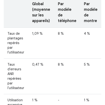
Global
Par
Par
(moyenne
modèle
modèle
sur les
de
de
appareils)
téléphone
montre
Taux de
1,09 %
8 %
4 %
plantages
repérés
par
l'utilisateur
Taux
0,47 %
8 %
5 %
d'erreurs
ANR
repérées
par
l'utilisateur
Utilisation
1 %
-
1 %
excessive