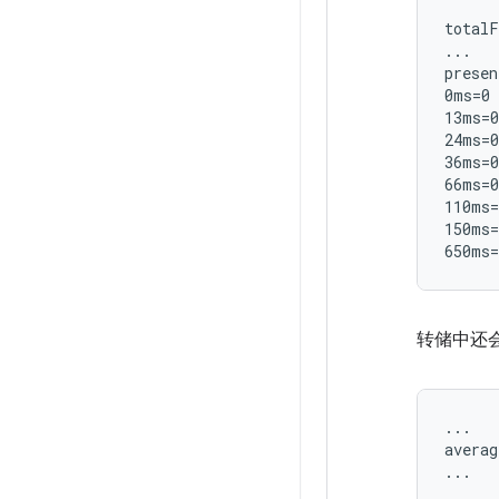
totalF
...

presen
0ms=0 
13ms=0
24ms=0
36ms=0
66ms=0
110ms=
150ms=
转储中还会
...

averag