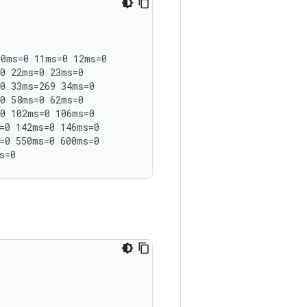
0ms=0 11ms=0 12ms=0

0 22ms=0 23ms=0

0 33ms=269 34ms=0

0 58ms=0 62ms=0

0 102ms=0 106ms=0

=0 142ms=0 146ms=0

=0 550ms=0 600ms=0
