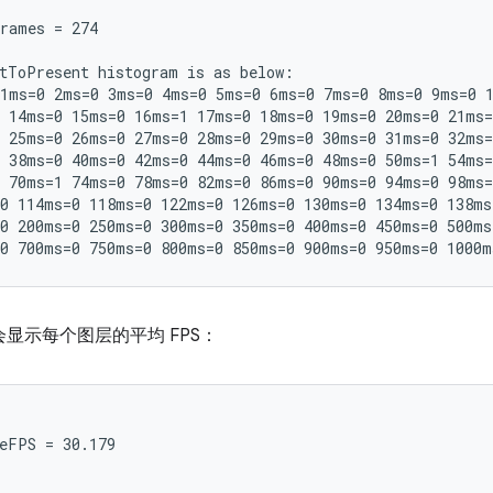
rames = 274

tToPresent histogram is as below:

1ms=0 2ms=0 3ms=0 4ms=0 5ms=0 6ms=0 7ms=0 8ms=0 9ms=0 1
 14ms=0 15ms=0 16ms=1 17ms=0 18ms=0 19ms=0 20ms=0 21ms=
 25ms=0 26ms=0 27ms=0 28ms=0 29ms=0 30ms=0 31ms=0 32ms=
 38ms=0 40ms=0 42ms=0 44ms=0 46ms=0 48ms=0 50ms=1 54ms=
 70ms=1 74ms=0 78ms=0 82ms=0 86ms=0 90ms=0 94ms=0 98ms=
0 114ms=0 118ms=0 122ms=0 126ms=0 130ms=0 134ms=0 138ms
0 200ms=0 250ms=0 300ms=0 350ms=0 400ms=0 450ms=0 500ms
显示每个图层的平均 FPS：
eFPS = 30.179
