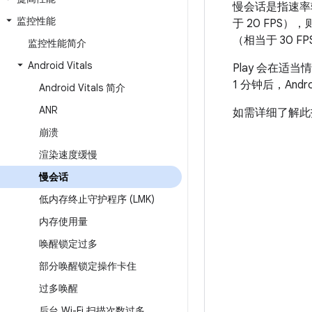
慢会话是指速率
监控性能
于 20 FPS）
（相当于 30
监控性能简介
Android Vitals
Play 会在适
1 分钟后，Andr
Android Vitals 简介
ANR
如需详细了解此
崩溃
渲染速度缓慢
慢会话
低内存终止守护程序 (LMK)
内存使用量
唤醒锁定过多
部分唤醒锁定操作卡住
过多唤醒
后台 Wi-Fi 扫描次数过多