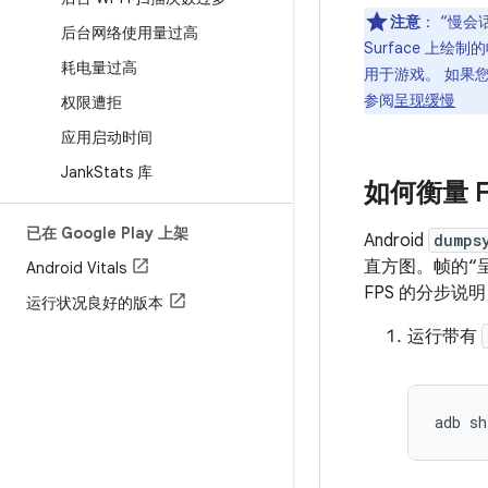
注意
：
“慢会
后台网络使用量过高
Surface 上绘
耗电量过高
用于游戏。 如果
参阅
呈现缓慢
权限遭拒
应用启动时间
Jank
Stats 库
如何衡量 
已在 Google Play 上架
Android
dumps
直方图。帧的“
Android Vitals
FPS 的分步说
运行状况良好的版本
运行带有