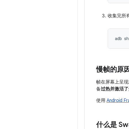
收集完所
慢帧的原
帧在屏幕上呈现
备
过热并激活了
使用
Android F
什么是 Sw