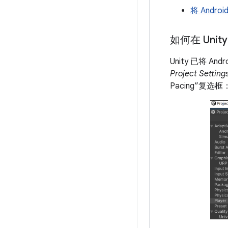
将 Androi
如何在 Unit
Unity 已将 An
Project Settings
Pacing”复选框