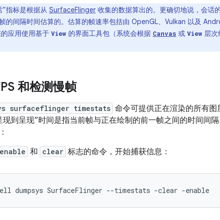
话”指标是根据从
SurfaceFlinger
收集的数据算出的。更确切地说，会话
制的帧的间隔时间估算的。估算的帧速率包括由 OpenGL、Vulkan 以及 And
您的应用使用基于
的界面工具包（系统会根据
或
层次
View
Canvas
View
FPS 和检测慢帧
ys surfaceflinger timestats
命令可提供正在渲染的所有图层的
呈现到呈现”时间是指当前帧与正在绘制的前一帧之间的时间间隔
明：
enable
和
clear
标志的命令，开始捕获信息：