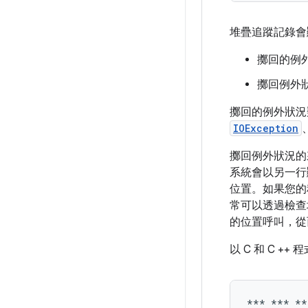
堆疊追蹤記錄會
擲回的例
擲回例外
擲回的例外狀況
IOException
擲回例外狀況的
系統會以另一行
位置。如果您的
常可以透過檢查
的位置呼叫，從
以 C 和 C 
*** *** **