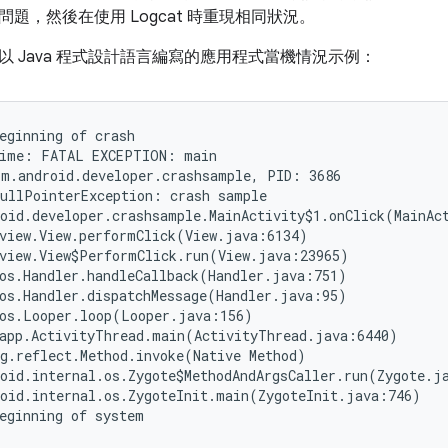
題，然後在使用 Logcat 時重現相同狀況。
以 Java 程式設計語言編寫的應用程式當機情況示例：
eginning of crash

ime: FATAL EXCEPTION: main

m.android.developer.crashsample, PID: 3686

ullPointerException: crash sample

oid.developer.crashsample.MainActivity$1.onClick(MainAct
view.View.performClick(View.java:6134)

view.View$PerformClick.run(View.java:23965)

os.Handler.handleCallback(Handler.java:751)

os.Handler.dispatchMessage(Handler.java:95)

os.Looper.loop(Looper.java:156)

app.ActivityThread.main(ActivityThread.java:6440)

g.reflect.Method.invoke(Native Method)

oid.internal.os.Zygote$MethodAndArgsCaller.run(Zygote.ja
oid.internal.os.ZygoteInit.main(ZygoteInit.java:746)
