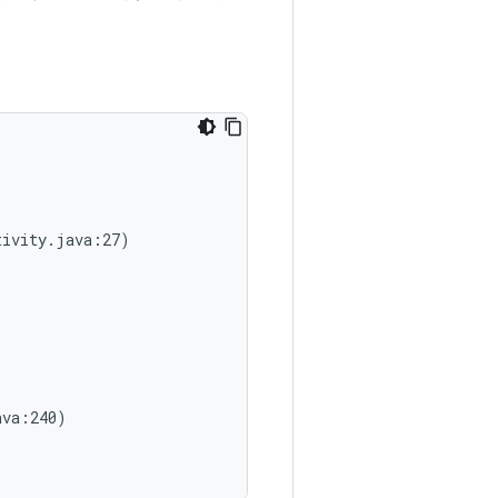
ivity.java:27)

va:240)
