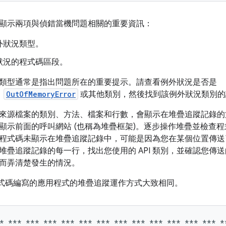
顯示兩項與偵錯當機問題相關的重要資訊：
外狀況類型。
狀況的程式碼區段。
類型通常是指出問題所在的重要提示。請查看例外狀況是否是
、
OutOfMemoryError
或其他類別，然後找到該例外狀況類別的
來源檔案的類別、方法、檔案和行數，會顯示在堆疊追蹤記錄的
顯示前面的呼叫網站 (也稱為堆疊框架)。逐步操作堆疊並檢查
程式碼未顯示在堆疊追蹤記錄中，可能是因為您在某個位置傳送
堆疊追蹤記錄的每一行，找出您使用的 API 類別，並確認您傳
而弄清楚發生的情況。
++ 程式碼編寫的應用程式的堆疊追蹤運作方式大致相同。
* *** *** *** *** *** *** *** *** *** *** *** *** **