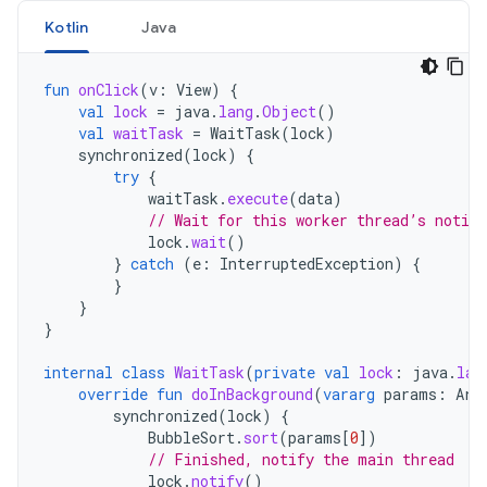
Kotlin
Java
fun
onClick
(
v
:
View
)
{
val
lock
=
java
.
lang
.
Object
()
val
waitTask
=
WaitTask
(
lock
)
synchronized
(
lock
)
{
try
{
waitTask
.
execute
(
data
)
// Wait for this worker thread’s notifi
lock
.
wait
()
}
catch
(
e
:
InterruptedException
)
{
}
}
}
internal
class
WaitTask
(
private
val
lock
:
java
.
lan
override
fun
doInBackground
(
vararg
params
:
Arr
synchronized
(
lock
)
{
BubbleSort
.
sort
(
params
[
0
]
)
// Finished, notify the main thread
lock
.
notify
()