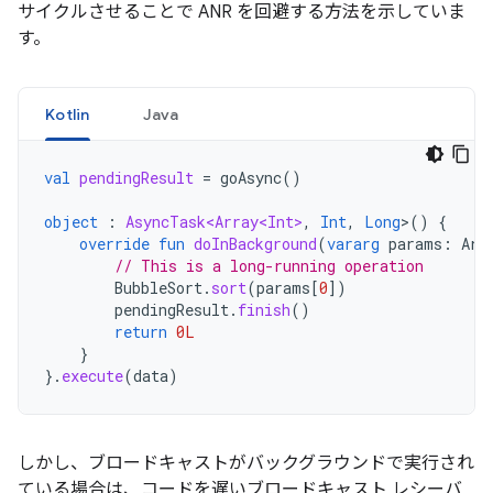
サイクルさせることで ANR を回避する方法を示していま
す。
Kotlin
Java
val
pendingResult
=
goAsync
()
object
:
AsyncTask<Array<Int>
,
Int
,
Long
>
()
{
override
fun
doInBackground
(
vararg
params
:
Arr
// This is a long-running operation
BubbleSort
.
sort
(
params
[
0
]
)
pendingResult
.
finish
()
return
0L
}
}.
execute
(
data
)
しかし、ブロードキャストがバックグラウンドで実行され
ている場合は、コードを遅いブロードキャスト レシーバ