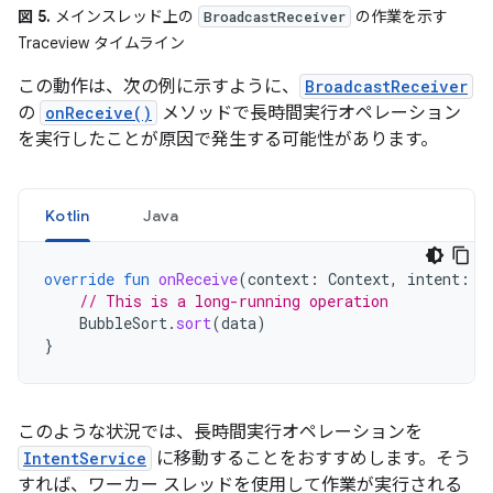
図 5.
メインスレッド上の
の作業を示す
BroadcastReceiver
Traceview タイムライン
この動作は、次の例に示すように、
BroadcastReceiver
の
onReceive()
メソッドで長時間実行オペレーション
を実行したことが原因で発生する可能性があります。
Kotlin
Java
override
fun
onReceive
(
context
:
Context
,
intent
:
I
// This is a long-running operation
BubbleSort
.
sort
(
data
)
}
このような状況では、長時間実行オペレーションを
IntentService
に移動することをおすすめします。そう
すれば、ワーカー スレッドを使用して作業が実行される