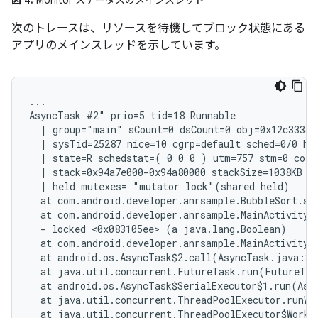
図 4.
Monitor ステータスのメインスレッド
次のトレースは、リソースを待機してブロック状態にある
アプリのメインスレッドを示しています。
...

AsyncTask #2" prio=5 tid=18 Runnable

  | group="main" sCount=0 dsCount=0 obj=0x12c333a0 
  | sysTid=25287 nice=10 cgrp=default sched=0/0 han
  | state=R schedstat=( 0 0 0 ) utm=757 stm=0 core=
  | stack=0x94a7e000-0x94a80000 stackSize=1038KB

  | held mutexes= "mutator lock"(shared held)

  at com.android.developer.anrsample.BubbleSort.sor
  at com.android.developer.anrsample.MainActivity$
  - locked <0x083105ee> (a java.lang.Boolean)

  at com.android.developer.anrsample.MainActivity$
  at android.os.AsyncTask$2.call(AsyncTask.java:305
  at java.util.concurrent.FutureTask.run(FutureTas
  at android.os.AsyncTask$SerialExecutor$1.run(Asyn
  at java.util.concurrent.ThreadPoolExecutor.runWo
  at java.util.concurrent.ThreadPoolExecutor$Worke