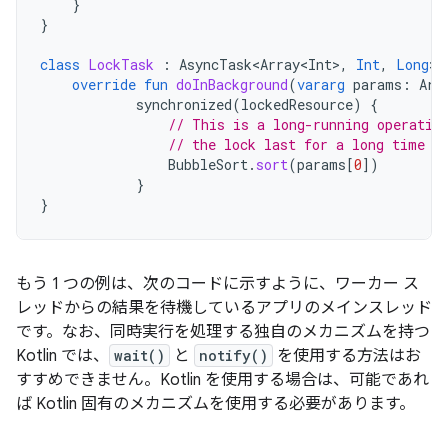
}
}
class
LockTask
:
AsyncTask<Array<Int>
,
Int
,
Long
>
(
override
fun
doInBackground
(
vararg
params
:
Arr
synchronized
(
lockedResource
)
{
// This is a long-running operatio
// the lock last for a long time
BubbleSort
.
sort
(
params
[
0
]
)
}
}
もう 1 つの例は、次のコードに示すように、ワーカー ス
レッドからの結果を待機しているアプリのメインスレッド
です。なお、同時実行を処理する独自のメカニズムを持つ
Kotlin では、
wait()
と
notify()
を使用する方法はお
すすめできません。Kotlin を使用する場合は、可能であれ
ば Kotlin 固有のメカニズムを使用する必要があります。