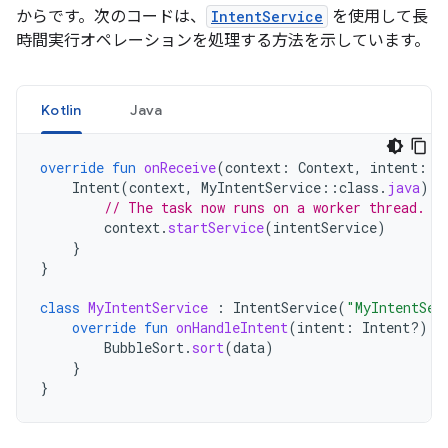
からです。次のコードは、
IntentService
を使用して長
時間実行オペレーションを処理する方法を示しています。
Kotlin
Java
override
fun
onReceive
(
context
:
Context
,
intent
:
I
Intent
(
context
,
MyIntentService
::
class
.
java
).
a
// The task now runs on a worker thread.
context
.
startService
(
intentService
)
}
}
class
MyIntentService
:
IntentService
(
"MyIntentSer
override
fun
onHandleIntent
(
intent
:
Intent?)
{
BubbleSort
.
sort
(
data
)
}
}