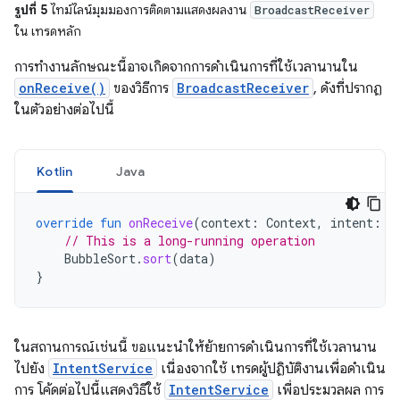
รูปที่ 5
ไทม์ไลน์มุมมองการติดตามแสดงผลงาน
BroadcastReceiver
ใน เทรดหลัก
การทำงานลักษณะนี้อาจเกิดจากการดำเนินการที่ใช้เวลานานใน
onReceive()
ของวิธีการ
BroadcastReceiver
, ดังที่ปรากฏ
ในตัวอย่างต่อไปนี้
Kotlin
Java
override
fun
onReceive
(
context
:
Context
,
intent
:
I
// This is a long-running operation
BubbleSort
.
sort
(
data
)
}
ในสถานการณ์เช่นนี้ ขอแนะนำให้ย้ายการดำเนินการที่ใช้เวลานาน
ไปยัง
IntentService
เนื่องจากใช้ เทรดผู้ปฏิบัติงานเพื่อดำเนิน
การ โค้ดต่อไปนี้แสดงวิธีใช้
IntentService
เพื่อประมวลผล การ