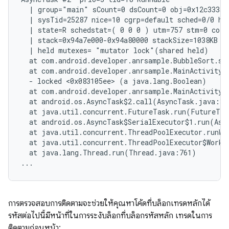
  | group="main" sCount=0 dsCount=0 obj=0x12c333a0 
  | sysTid=25287 nice=10 cgrp=default sched=0/0 han
  | state=R schedstat=( 0 0 0 ) utm=757 stm=0 core=
  | stack=0x94a7e000-0x94a80000 stackSize=1038KB

  | held mutexes= "mutator lock"(shared held)

  at com.android.developer.anrsample.BubbleSort.sor
  at com.android.developer.anrsample.MainActivity$
  - locked <0x083105ee> (a java.lang.Boolean)

  at com.android.developer.anrsample.MainActivity$
  at android.os.AsyncTask$2.call(AsyncTask.java:305
  at java.util.concurrent.FutureTask.run(FutureTas
  at android.os.AsyncTask$SerialExecutor$1.run(Asyn
  at java.util.concurrent.ThreadPoolExecutor.runWo
  at java.util.concurrent.ThreadPoolExecutor$Worke
  at java.lang.Thread.run(Thread.java:761)

การตรวจสอบการติดตามจะช่วยให้คุณหาโค้ดที่บล็อกเทรดหลักได้
รหัสต่อไปนี้มีหน้าที่ในการระงับล็อกที่บล็อกรหัสหลัก เทรดในการ
ติดตามก่อนหน้า: