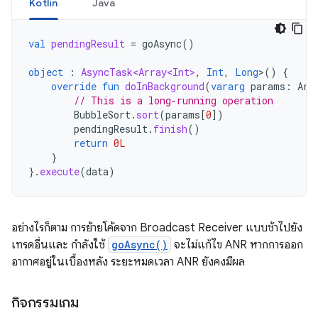
Kotlin
Java
val
pendingResult
=
goAsync
()
object
:
AsyncTask<Array<Int>
,
Int
,
Long
>
()
{
override
fun
doInBackground
(
vararg
params
:
Arr
// This is a long-running operation
BubbleSort
.
sort
(
params
[
0
]
)
pendingResult
.
finish
()
return
0L
}
}.
execute
(
data
)
อย่างไรก็ตาม การย้ายโค้ดจาก Broadcast Receiver แบบช้าไปยัง
เทรดอื่นและ กำลังใช้
goAsync()
จะไม่แก้ไข ANR หากการออก
อากาศอยู่ในเบื้องหลัง ระยะหมดเวลา ANR ยังคงมีผล
กิจกรรมเกม