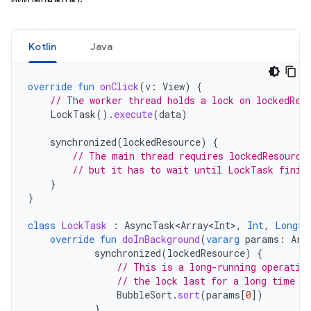
Kotlin
Java
override
fun
onClick
(
v
:
View
)
{
// The worker thread holds a lock on lockedRes
LockTask
().
execute
(
data
)
synchronized
(
lockedResource
)
{
// The main thread requires lockedResource
// but it has to wait until LockTask finis
}
}
class
LockTask
:
AsyncTask<Array<Int>
,
Int
,
Long
>
(
override
fun
doInBackground
(
vararg
params
:
Arr
synchronized
(
lockedResource
)
{
// This is a long-running operatio
// the lock last for a long time
BubbleSort
.
sort
(
params
[
0
]
)
}