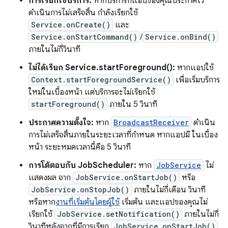
การเรียกใช้บริการ:
หากบริการที่แอปของคุณประกาศไว้
ดำเนินการไม่เสร็จสิ้น กำลังเรียกใช้
Service.onCreate()
และ
Service.onStartCommand()
/
Service.onBind()
ภายในไม่กี่วินาที
ไม่ได้เรียก Service.startForeground():
หากแอปใช้
Context.startForegroundService()
เพื่อเริ่มบริการ
ใหม่ในเบื้องหน้า แต่บริการจะไม่เรียกใช้
startForeground()
ภายใน 5 วินาที
ประกาศความตั้งใจ:
หาก
BroadcastReceiver
ดำเนิน
การไม่เสร็จสิ้นภายในระยะเวลาที่กำหนด หากแอปมี ในเบื้อง
หน้า ระยะหมดเวลานี้คือ 5 วินาที
การโต้ตอบกับ JobScheduler:
หาก
JobService
ไม่
แสดงผล จาก
JobService.onStartJob()
หรือ
JobService.onStopJob()
ภายในไม่กี่เดือน วินาที
หรือหาก
งานที่เริ่มต้นโดยผู้ใช้
เริ่มต้น และแอปของคุณไม่
เรียกใช้
JobService.setNotification()
ภายในไม่กี่
วินาทีหลังจากที่มีการเรียก
JobService.onStartJob()