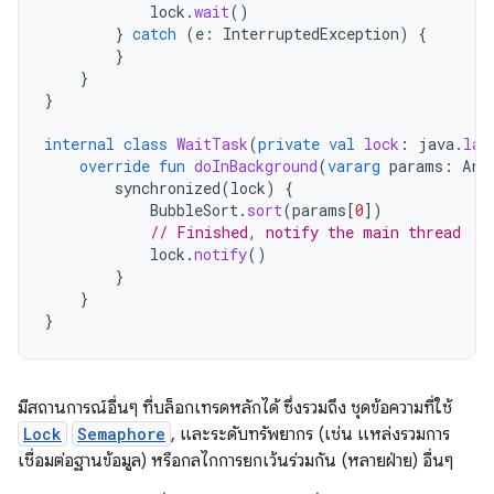
lock
.
wait
()
}
catch
(
e
:
InterruptedException
)
{
}
}
}
internal
class
WaitTask
(
private
val
lock
:
java
.
lan
override
fun
doInBackground
(
vararg
params
:
Arr
synchronized
(
lock
)
{
BubbleSort
.
sort
(
params
[
0
]
)
// Finished, notify the main thread
lock
.
notify
()
}
}
}
มีสถานการณ์อื่นๆ ที่บล็อกเทรดหลักได้ ซึ่งรวมถึง ชุดข้อความที่ใช้
Lock
Semaphore
, และระดับทรัพยากร (เช่น แหล่งรวมการ
เชื่อมต่อฐานข้อมูล) หรือกลไกการยกเว้นร่วมกัน (หลายฝ่าย) อื่นๆ