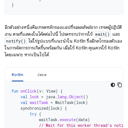
}
อีกตัวอย่างหนึ่งคือเทรดหลักของแอปที่รอผลลัพธ์จาก เทรดผู้ปฏิบัติ
งาน ตามที่แสดงในโค้ดต่อไปนี้ โปรดทราบว่าการใช้
wait()
และ
notify()
ไม่ใช่รูปแบบที่แนะนำใน Kotlin ซึ่งมีกลไกของตัวเอง
ในการจัดการการเกิดขึ้นพร้อมกัน เมื่อใช้ Kotlin คุณควรใช้ Kotlin
โดยเฉพาะ หากเป็นไปได้
Kotlin
Java
fun
onClick
(
v
:
View
)
{
val
lock
=
java
.
lang
.
Object
()
val
waitTask
=
WaitTask
(
lock
)
synchronized
(
lock
)
{
try
{
waitTask
.
execute
(
data
)
// Wait for this worker thread’s notifi