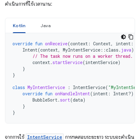
ดำเนินการที่ใช้เวลานาน:
Kotlin
Java
override
fun
onReceive
(
context
:
Context
,
intent
:
I
Intent
(
context
,
MyIntentService
::
class
.
java
).
a
// The task now runs on a worker thread.
context
.
startService
(
intentService
)
}
}
class
MyIntentService
:
IntentService
(
"MyIntentSer
override
fun
onHandleIntent
(
intent
:
Intent?)
{
BubbleSort
.
sort
(
data
)
}
}
จากการใช้
IntentService
การทดสอบระยะยาว ระบบจะดำเนิน