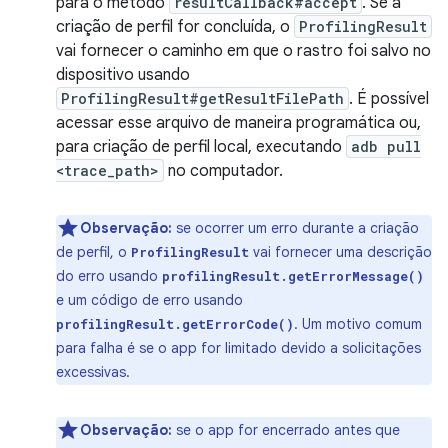
para o método
resultCallback#accept
. Se a
criação de perfil for concluída, o
ProfilingResult
vai fornecer o caminho em que o rastro foi salvo no
dispositivo usando
ProfilingResult#getResultFilePath
. É possível
acessar esse arquivo de maneira programática ou,
para criação de perfil local, executando
adb pull
<trace_path>
no computador.
Observação:
se ocorrer um erro durante a criação
de perfil, o
vai fornecer uma descrição
ProfilingResult
do erro usando
profilingResult.getErrorMessage()
e um código de erro usando
. Um motivo comum
profilingResult.getErrorCode()
para falha é se o app for limitado devido a solicitações
excessivas.
Observação:
se o app for encerrado antes que