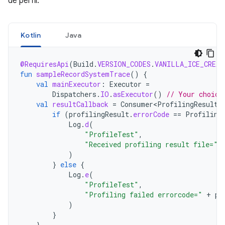
de perfil.
Kotlin
Java
@RequiresApi
(
Build
.
VERSION_CODES
.
VANILLA_ICE_CREAM
fun
sampleRecordSystemTrace
()
{
val
mainExecutor
:
Executor
=
Dispatchers
.
IO
.
asExecutor
()
// Your choice
val
resultCallback
=
Consumer<ProfilingResult>
if
(
profilingResult
.
errorCode
==
Profiling
Log
.
d
(
"ProfileTest"
,
"Received profiling result file="
)
}
else
{
Log
.
e
(
"ProfileTest"
,
"Profiling failed errorcode="
+
pr
)
}
}