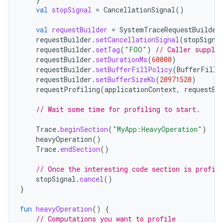
val
stopSignal
=
CancellationSignal
()
val
requestBuilder
=
SystemTraceRequestBuilder
requestBuilder
.
setCancellationSignal
(
stopSigna
requestBuilder
.
setTag
(
"FOO"
)
// Caller supplie
requestBuilder
.
setDurationMs
(
60000
)
requestBuilder
.
setBufferFillPolicy
(
BufferFillP
requestBuilder
.
setBufferSizeKb
(
20971520
)
requestProfiling
(
applicationContext
,
requestBu
// Wait some time for profiling to start.
Trace
.
beginSection
(
"MyApp:HeavyOperation"
)
heavyOperation
()
Trace
.
endSection
()
// Once the interesting code section is profil
stopSignal
.
cancel
()
}
fun
heavyOperation
()
{
// Computations you want to profile