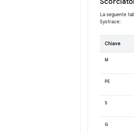
Scorciatoi
La seguente tabe
Systrace:
Chiave
M
PE
S
G