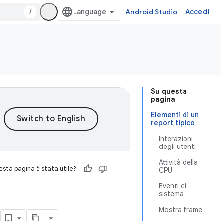
/
Android Studio
Accedi
Su questa
pagina
Elementi di un
report tipico
Interazioni
degli utenti
Attività della
sta pagina è stata utile?
CPU
Eventi di
sistema
e
Mostra frame