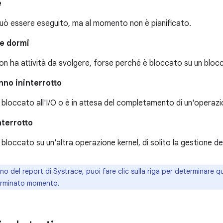
e
può essere eseguito, ma al momento non è pianificato.
e dormi
non ha attività da svolgere, forse perché è bloccato su un blo
nno ininterrotto
è bloccato all'I/O o è in attesa del completamento di un'operazi
nterrotto
è bloccato su un'altra operazione kernel, di solito la gestione d
rno del report di Systrace, puoi fare clic sulla riga per determinare q
erminato momento.