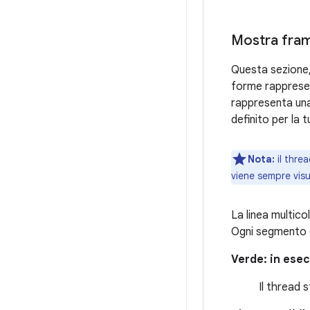
Mostra fra
Questa sezione, 
forme rappresen
rappresenta un
definito per la t
Nota:
il threa
viene sempre vis
La linea multico
Ogni segmento d
Verde: in ese
Il thread 