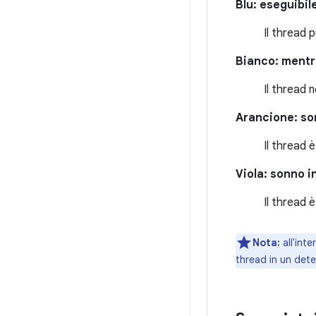
Blu: eseguibil
Il thread 
Bianco: mentr
Il thread 
Arancione: so
Il thread 
Viola: sonno i
Il thread 
Nota:
all'inte
thread in un det