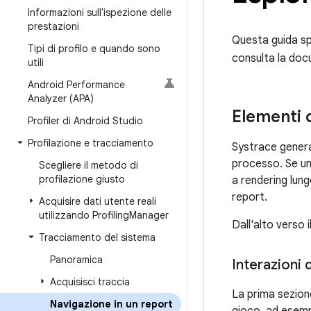
Informazioni sull'ispezione delle
prestazioni
Questa guida sp
Tipi di profilo e quando sono
consulta la do
utili
Android Performance
Analyzer (APA)
Elementi d
Profiler di Android Studio
Profilazione e tracciamento
Systrace genera 
processo. Se un 
Scegliere il metodo di
profilazione giusto
a rendering lung
report.
Acquisire dati utente reali
utilizzando Profiling
Manager
Dall'alto verso i
Tracciamento del sistema
Panoramica
Interazioni d
Acquisisci traccia
La prima sezione
Navigazione in un report