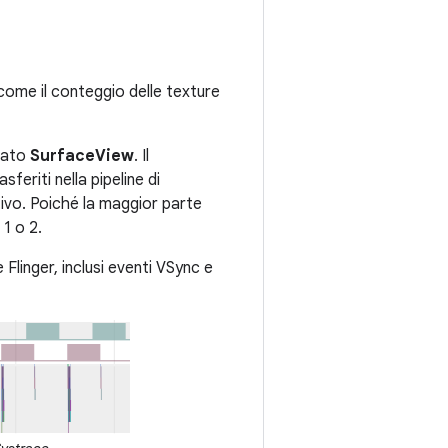
 come il conteggio delle texture
inato
SurfaceView
. Il
eriti nella pipeline di
itivo. Poiché la maggior parte
 1 o 2.
Flinger, inclusi eventi VSync e