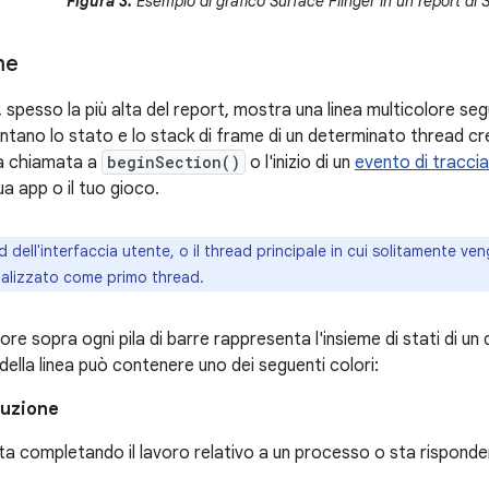
Figura 3.
Esempio di grafico Surface Flinger in un report di 
me
spesso la più alta del report, mostra una linea multicolore segu
tano lo stato e lo stack di frame di un determinato thread crea
a chiamata a
beginSection()
o l'inizio di un
evento di tracci
ua app o il tuo gioco.
d dell'interfaccia utente, o il thread principale in cui solitamente ven
ualizzato come primo thread.
lore sopra ogni pila di barre rappresenta l'insieme di stati di 
ella linea può contenere uno dei seguenti colori:
cuzione
sta completando il lavoro relativo a un processo o sta risponde