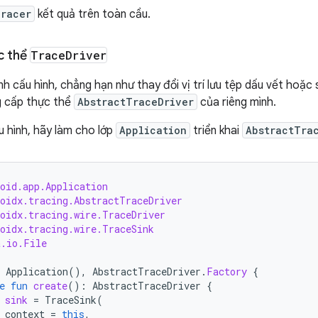
racer
kết quả trên toàn cầu.
c thể
Trace
Driver
nh cấu hình, chẳng hạn như thay đổi vị trí lưu tệp dấu vết hoặc
g cấp thực thể
AbstractTraceDriver
của riêng mình.
u hình, hãy làm cho lớp
Application
triển khai
AbstractTra
oid.app.Application
roidx.tracing.AbstractTraceDriver
roidx.tracing.wire.TraceDriver
roidx.tracing.wire.TraceSink
a.io.File
Application
(),
AbstractTraceDriver
.
Factory
{
e
fun
create
():
AbstractTraceDriver
{
sink
=
TraceSink
(
context
=
this
,