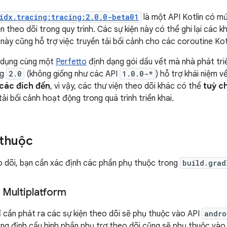
idx.tracing:tracing:2.0.0-beta01
là một API Kotlin có m
iện theo dõi trong quy trình. Các sự kiện này có thể ghi lại các 
này cũng hỗ trợ việc truyền tải bối cảnh cho các coroutine Kotl
ử dụng cùng một
Perfetto
định dạng gói dấu vết mà nhà phát tri
ng
2.0
(không giống như các API
1.0.0-*
) hỗ trợ khái niệm v
các đích đến
, vì vậy, các thư viện theo dõi khác có thể
tuỳ c
ải bối cảnh hoạt động trong quá trình triển khai.
 thuộc
 dõi, bạn cần xác định các phần phụ thuộc trong
build.grad
 Multiplatform
ỉ cần phát ra các sự kiện theo dõi sẽ phụ thuộc vào API
andro
ng định cấu hình phần phụ trợ theo dõi cũng sẽ phụ thuộc và