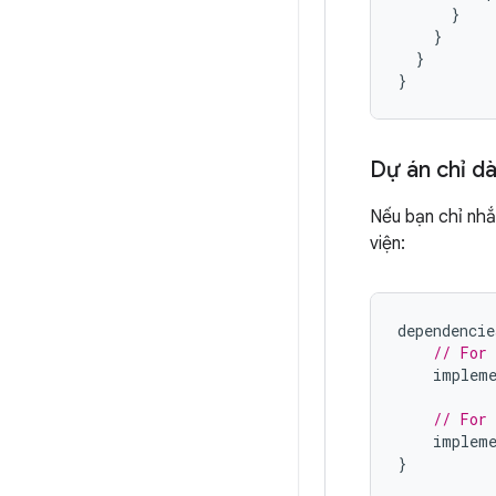
}
}
}
}
Dự án chỉ d
Nếu bạn chỉ nhắ
viện:
dependencie
// For 
impleme
// For 
impleme
}