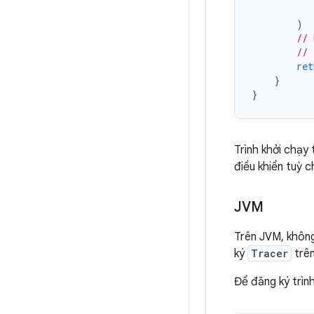
)
// 
// 
ret
}
}
Trình khởi chạy
điều khiển tuỳ c
JVM
Trên JVM, không
ký
Tracer
trên
Để đăng ký trìn