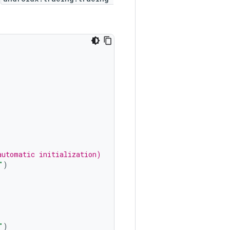
automatic initialization)
"
)
"
)