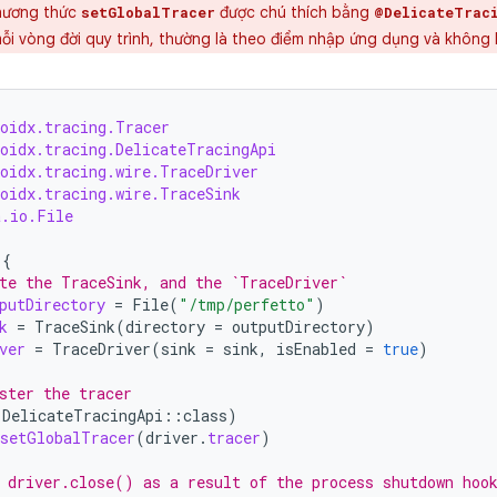
ương thức
được chú thích bằng
setGlobalTracer
@DelicateTrac
mỗi vòng đời quy trình, thường là theo điểm nhập ứng dụng và không 
roidx.tracing.Tracer
roidx.tracing.DelicateTracingApi
roidx.tracing.wire.TraceDriver
roidx.tracing.wire.TraceSink
a.io.File
{
te the TraceSink, and the `TraceDriver`
putDirectory
=
File
(
"/tmp/perfetto"
)
k
=
TraceSink
(
directory
=
outputDirectory
)
ver
=
TraceDriver
(
sink
=
sink
,
isEnabled
=
true
)
ster the tracer
(
DelicateTracingApi
::
class
)
setGlobalTracer
(
driver
.
tracer
)
 driver.close() as a result of the process shutdown hoo