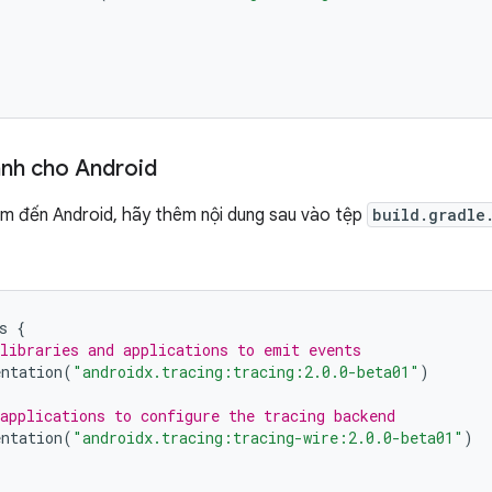
ành cho Android
m đến Android, hãy thêm nội dung sau vào tệp
build.gradle
s
{
libraries and applications to emit events
ntation
(
"androidx.tracing:tracing:2.0.0-beta01"
)
applications to configure the tracing backend
ntation
(
"androidx.tracing:tracing-wire:2.0.0-beta01"
)