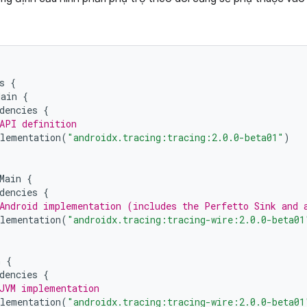
s
{
Main
{
dencies
{
API definition
lementation
(
"androidx.tracing:tracing:2.0.0-beta01"
)
Main
{
dencies
{
Android implementation (includes the Perfetto Sink and 
lementation
(
"androidx.tracing:tracing-wire:2.0.0-beta01
n
{
dencies
{
JVM implementation
lementation
(
"androidx.tracing:tracing-wire:2.0.0-beta01