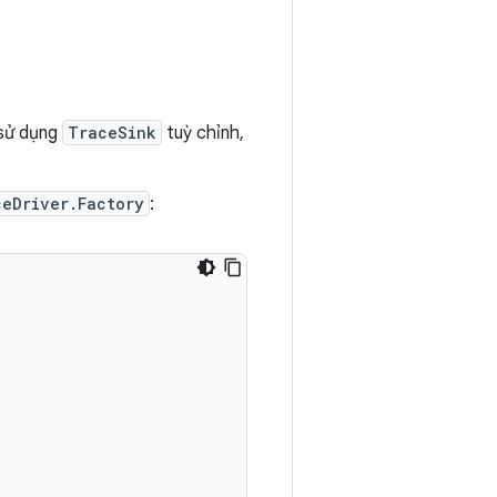
 sử dụng
TraceSink
tuỳ chỉnh,
ceDriver.Factory
: