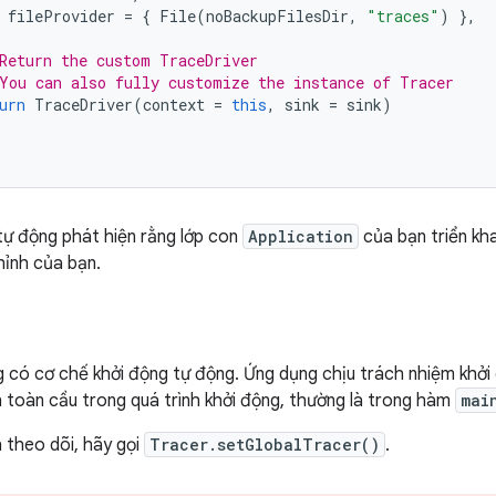
fileProvider
=
{
File
(
noBackupFilesDir
,
"traces"
)
},
Return the custom TraceDriver
You can also fully customize the instance of Tracer
urn
TraceDriver
(
context
=
this
,
sink
=
sink
)
 tự động phát hiện rằng lớp con
Application
của bạn triển kh
hỉnh của bạn.
 có cơ chế khởi động tự động. Ứng dụng chịu trách nhiệm khở
 toàn cầu trong quá trình khởi động, thường là trong hàm
mai
h theo dõi, hãy gọi
Tracer.setGlobalTracer()
.