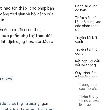
Cách sử dụng
ức hao tổn thấp , cho phép bạn
cơ bản
khoảng thời gian và bối cảnh của
Thêm siêu dữ
in.
liệu bổ sung vào
các phần theo
ển Android đã quen thuộc.
dõi
ề
các phần phụ trợ theo dõi
Truyền tải bối
hỉnh
định dạng theo dõi đầu ra
cảnh
Truyền tải thủ
công
Kết hợp với dấu
vết hệ thống
Quy trình làm
việc nâng cao
le.kts
.
Tương quan
các lớp cắt
Thêm thông
tin ngăn xếp
idx.tracing:tracing
gọn
lệnh gọi
o
androidx.tracing:tracing-