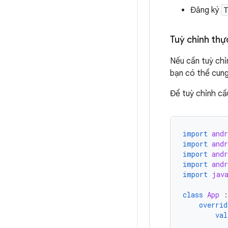
Đăng ký
T
Tuỳ chỉnh thự
Nếu cần tuỳ chỉ
bạn có thể cun
Để tuỳ chỉnh cấ
import
andr
import
and
import
and
import
and
import
jav
class
App
:
overrid
val