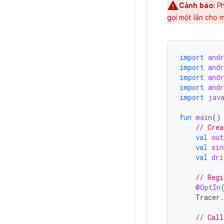
Cảnh báo:
Ph
gọi một lần cho 
import
and
import
and
import
and
import
and
import
jav
fun
main
()
// Crea
val
out
val
sin
val
dri
// Regi
@OptIn
Tracer
.
// Call