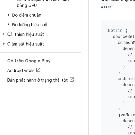
bằng GPU
wire
.
Đo điểm chuẩn
Đo lường hiệu suất
kotlin
{
Cải thiện hiệu suất
sourceSet
common
Giám sát hiệu suất
depen
// 
imp
Có trên Google Play
}
Android vitals
}
android
Bản phát hành ở trạng thái tốt
depen
// 
imp
}
}
jvmMai
depen
// 
imp