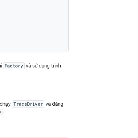
ai
Factory
và sử dụng trình
i chạy
TraceDriver
và đăng
n
.