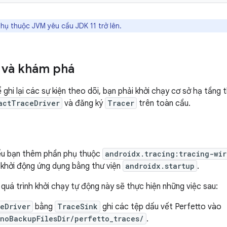
ụ thuộc JVM yêu cầu JDK 11 trở lên.
 và khám phá
 ghi lại các sự kiện theo dõi, bạn phải khởi chạy cơ sở hạ tầng 
actTraceDriver
và đăng ký
Tracer
trên toàn cầu.
nếu bạn thêm phần phụ thuộc
androidx.tracing:tracing-wir
i khởi động ứng dụng bằng thư viện
androidx.startup
.
quá trình khởi chạy tự động này sẽ thực hiện những việc sau:
eDriver
bằng
TraceSink
ghi các tệp dấu vết Perfetto vào
noBackupFilesDir/perfetto_traces/
.