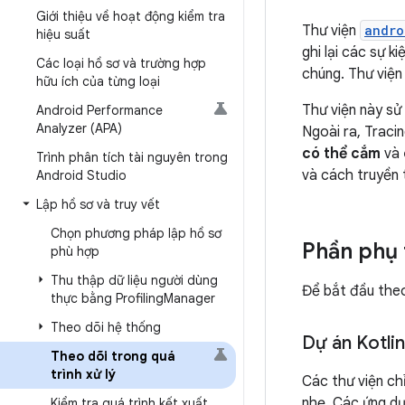
Giới thiệu về hoạt động kiểm tra
Thư viện
andro
hiệu suất
ghi lại các sự k
Các loại hồ sơ và trường hợp
chúng. Thư viện 
hữu ích của từng loại
Thư viện này s
Android Performance
Analyzer (APA)
Ngoài ra, Traci
có thể cắm
và
Trình phân tích tài nguyên trong
và cách truyền t
Android Studio
Lập hồ sơ và truy vết
Chọn phương pháp lập hồ sơ
Phần phụ
phù hợp
Thu thập dữ liệu người dùng
Để bắt đầu theo
thực bằng Profiling
Manager
Theo dõi hệ thống
Dự án Kotlin
Theo dõi trong quá
trình xử lý
Các thư viện ch
nhẹ. Các ứng dụ
Kiểm tra quá trình kết xuất