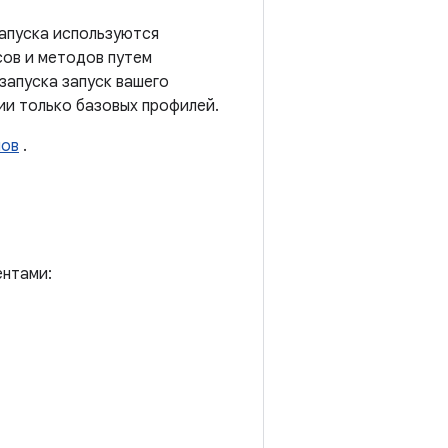
апуска используются
сов и методов путем
запуска запуск вашего
ии только базовых профилей.
пов
.
ентами: