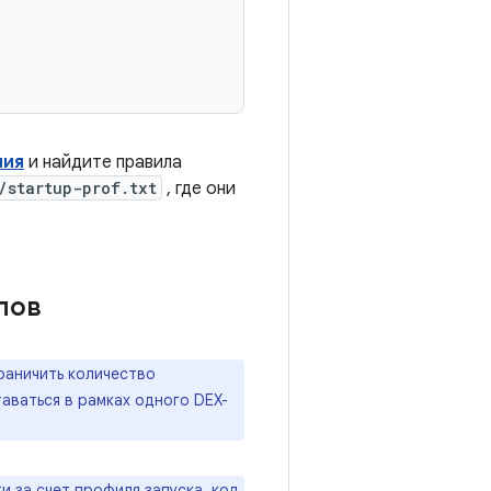
ния
и найдите правила
/startup-prof.txt
, где они
пов
раничить количество
аваться в рамках одного DEX-
 за счет профиля запуска, код