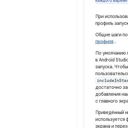
каждого вариант
При использов
профиль запус
Общие шаги по
профиля
.
По умолчанию 
в Android Stud
запуска. Чтоб
пользовательс
includeInSta
достаточно з
добавления на
с главного экр
Приведённый н
используется 
экрана и пере