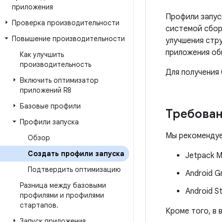
приложения
Профили запус
Проверка производительности
системой сбор
Повышение производительности
улучшения стр
приложения об
Как улучшить
производительность
Для получения
Включить оптимизатор
приложений R8
Базовые профили
Требова
Профили запуска
Мы рекомендуе
Обзор
Создать профили запуска
Jetpack M
Подтвердить оптимизацию
Android G
Разница между базовыми
Android S
профилями и профилями
стартапов
.
Кроме того, в
Запуск приложения