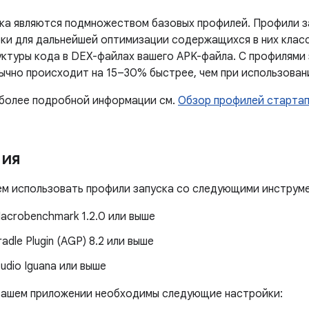
ка являются подмножеством базовых профилей. Профили з
ки для дальнейшей оптимизации содержащихся в них клас
уктуры кода в DEX-файлах вашего APK-файла. С профилями 
ычно происходит на 15–30% быстрее, чем при использован
 более подробной информации см.
Обзор профилей старта
ния
м использовать профили запуска со следующими инструм
acrobenchmark 1.2.0 или выше
radle Plugin (AGP) 8.2 или выше
tudio Iguana или выше
 вашем приложении необходимы следующие настройки: