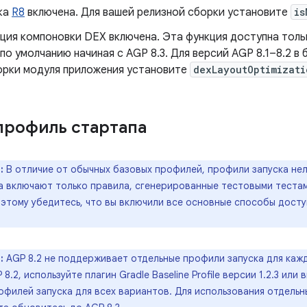
ка
R8
включена. Для вашей релизной сборки установите
is
ия компоновки DEX включена. Эта функция доступна тольк
по умолчанию начиная с AGP 8.3. Для версий AGP 8.1–8.2 в
орки модуля приложения установите
dexLayoutOptimizati
профиль стартапа
:
В отличие от обычных базовых профилей, профили запуска нел
а включают только правила, сгенерированные тестовыми тестам
этому убедитесь, что вы включили все основные способы досту
:
AGP 8.2 не поддерживает отдельные профили запуска для кажд
8.2, используйте плагин Gradle Baseline Profile версии 1.2.3 ил
филей запуска для всех вариантов. Для использования отдельн