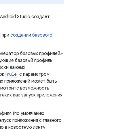
ndroid Studio создает
и при
создании базового
енератор базовых профилей»
ирующие базовый профиль
ески важных
лок
rule
с параметром
ых приложений может быть
ссмотрите возможность
таких как запуск приложения
офиля (по умолчанию
апуск приложения с главного
но в новостную ленту