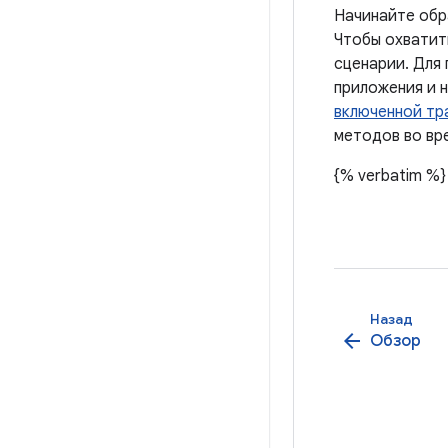
Начинайте обр
Чтобы охватить
сценарии. Для 
приложения и 
включенной тр
методов во вр
{% verbatim %}
Назад
arrow_back
Обзор