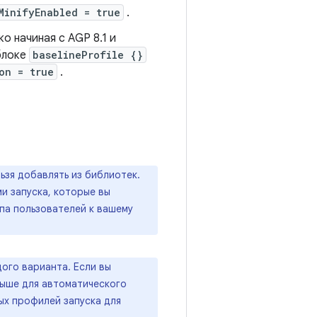
MinifyEnabled = true
.
о начиная с AGP 8.1 и
 блоке
baselineProfile {}
on = true
.
ьзя добавлять из библиотек.
и запуска, которые вы
па пользователей к вашему
ого варианта. Если вы
и выше для автоматического
ых профилей запуска для