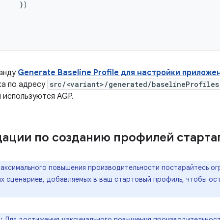
})
манду
Generate Baseline Profile для настройки приложе
ка по адресу
src/<variant>/generated/baselineProfiles
 используются AGP.
ации по созданию профилей старта
максимального повышения производительности постарайтесь ог
х сценариев, добавляемых в ваш стартовый профиль, чтобы ост
:
Для достижения максимального повышения производительности