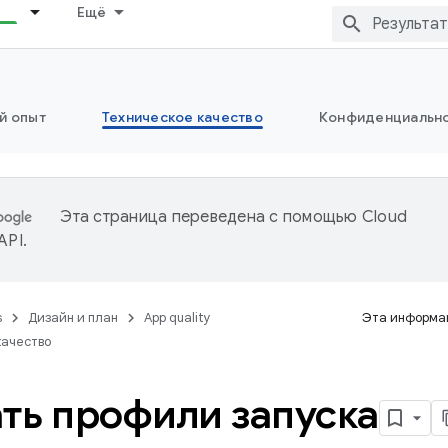
Ещё
й опыт
Техническое качество
Конфиденциально
Эта страница переведена с помощью
Cloud
 API
.
s
Дизайн и план
App quality
Эта информац
качество
ть профили запуска