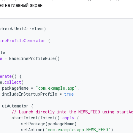
не на главный экран.
ndroidJUnit4
::
class
)
ineProfileGenerator
{
ule
e
=
BaselineProfileRule
()
erate
()
{
e
.
collect
(
packageName
=
"com.example.app"
,
includeInStartupProfile
=
true
uiAutomator
{
// Launch directly into the NEWS_FEED using startA
startIntent
(
Intent
().
apply
{
setPackage
(
packageName
)
setAction
(
"com.example.app.NEWS_FEED"
)