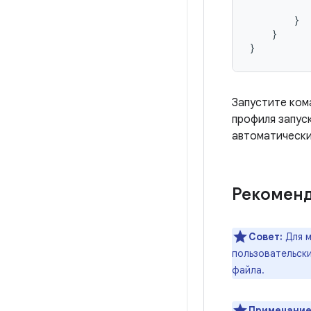
}
}
}
Запустите ко
профиля запус
автоматически
Рекоменд
Совет:
Для 
пользовательски
файла.
Примечание