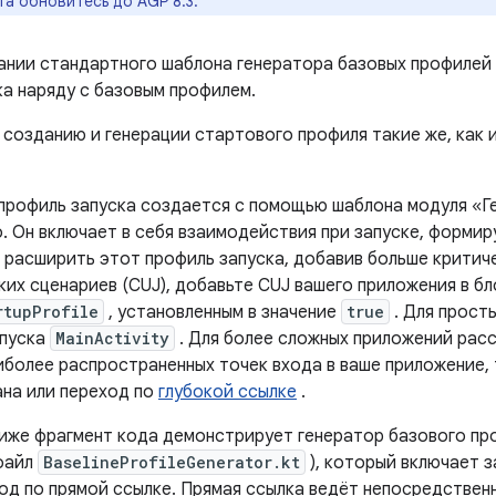
а обновитесь до AGP 8.3.
ании стандартного шаблона генератора базовых профилей A
ка наряду с базовым профилем.
 созданию и генерации стартового профиля такие же, как 
профиль запуска создается с помощью шаблона модуля «Г
io. Он включает в себя взаимодействия при запуске, форм
ы расширить этот профиль запуска, добавив больше критич
ких сценариев (CUJ), добавьте CUJ вашего приложения в б
rtupProfile
, установленным в значение
true
. Для прост
апуска
MainActivity
. Для более сложных приложений ра
иболее распространенных точек входа в ваше приложение, 
ана или переход по
глубокой ссылке
.
иже фрагмент кода демонстрирует генератор базового пр
файл
BaselineProfileGenerator.kt
), который включает з
ход по прямой ссылке. Прямая ссылка ведёт непосредствен