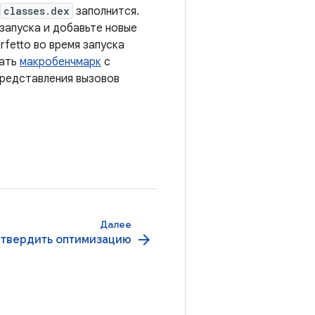
classes.dex
заполнится.
запуска и добавьте новые
rfetto во время запуска
вать
макробенчмарк
с
представления вызовов
Далее
arrow_forward
твердить оптимизацию