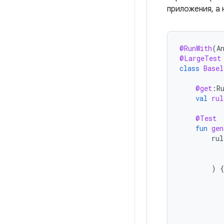
приложения, а 
@RunWith
(
A
@LargeTest
class
Basel
@get
:
R
val
rul
@Test
fun
gen
rul
)
{