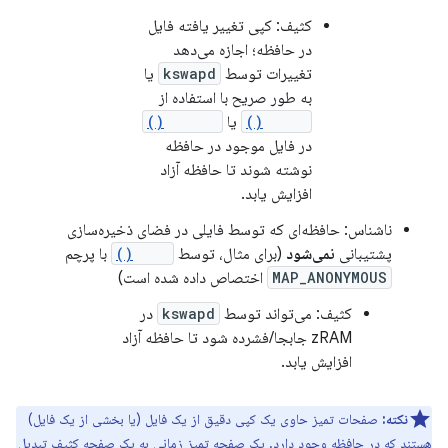
کثیف: کپی تغییر یافته فایل
در حافظه؛ اجازه می‌دهد
تغییرات توسط
kswapd
یا
به طور صریح با استفاده از
msync()
یا
munmap()
در فایل موجود در حافظه
نوشته شوند تا حافظه آزاد
افزایش یابد.
ناشناس: حافظه‌ای که توسط فایلی در فضای ذخیره‌سازی
پشتیبانی
نمی‌شود
(برای مثال، توسط
mmap()
با پرچم
MAP_ANONYMOUS
اختصاص داده شده است)
کثیف: می‌تواند توسط
kswapd
در
zRAM جابجا/فشرده شود تا حافظه آزاد
افزایش یابد.
نکته:
صفحات تمیز حاوی یک کپی دقیق از یک فایل (یا بخشی از یک فایل)
هستند که در حافظه وجود دارد. یک صفحه تمیز زمانی به یک صفحه کثیف تبدیل