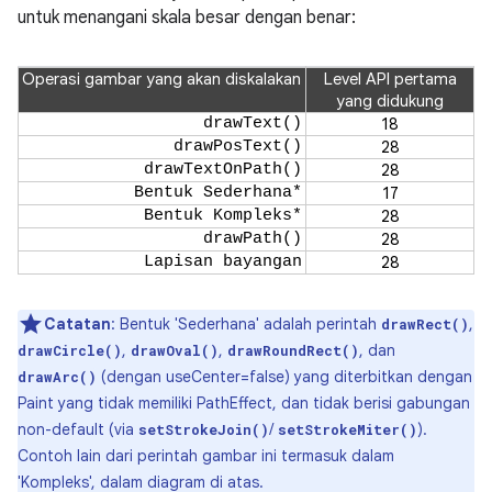
untuk menangani skala besar dengan benar:
Operasi gambar yang akan diskalakan
Level API pertama
yang didukung
drawText()
18
drawPosText()
28
drawTextOnPath()
28
Bentuk Sederhana*
17
Bentuk Kompleks*
28
drawPath()
28
Lapisan bayangan
28
Catatan
: Bentuk 'Sederhana' adalah perintah
,
drawRect()
,
,
, dan
drawCircle()
drawOval()
drawRoundRect()
(dengan useCenter=false) yang diterbitkan dengan
drawArc()
Paint yang tidak memiliki PathEffect, dan tidak berisi gabungan
non-default (via
/
).
setStrokeJoin()
setStrokeMiter()
Contoh lain dari perintah gambar ini termasuk dalam
'Kompleks', dalam diagram di atas.