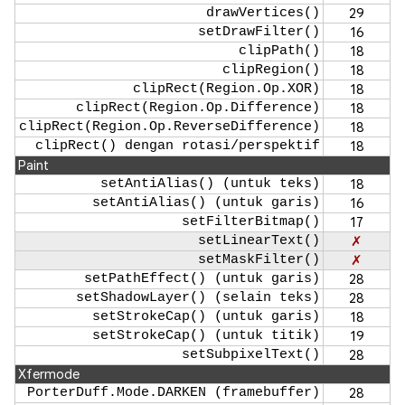
drawVertices()
29
setDrawFilter()
16
clipPath()
18
clipRegion()
18
clipRect(Region.Op.XOR)
18
clipRect(Region.Op.Difference)
18
clipRect(Region.Op.ReverseDifference)
18
clipRect() dengan rotasi/perspektif
18
Paint
setAntiAlias() (untuk teks)
18
setAntiAlias() (untuk garis)
16
setFilterBitmap()
17
setLinearText()
✗
setMaskFilter()
✗
setPathEffect() (untuk garis)
28
setShadowLayer() (selain teks)
28
setStrokeCap() (untuk garis)
18
setStrokeCap() (untuk titik)
19
setSubpixelText()
28
Xfermode
PorterDuff.Mode.DARKEN (framebuffer)
28