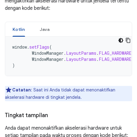
mengaktifkan akselerasi hardware untuk jendela tertentu
dengan kode berikut:
Kotlin
Java
window
.
setFlags
(
WindowManager
.
LayoutParams
.
FLAG_HARDWARE_A
WindowManager
.
LayoutParams
.
FLAG_HARDWARE_A
)
Catatan
: Saat ini Anda tidak dapat menonaktifkan
akselerasi hardware di tingkat jendela.
Tingkat tampilan
Anda dapat menonaktifkan akselerasi hardware untuk
setiap tampilan pada waktu proses dengan kode berikut: