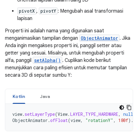
orientasi lapisan dalam ruang 3D
pivotX
,
pivotY
: Mengubah asal transformasi
lapisan
Properti ini adalah nama yang digunakan saat
menganimasikan tampilan dengan
ObjectAnimator
. Jika
Anda ingin mengakses properti ini, panggil setter atau
getter yang sesuai. Misalnya, untuk mengubah properti
alfa, panggil
setAlpha()
. Cuplikan kode berikut
menunjukkan cara paling efisien untuk memutar tampilan
secara 3D di seputar sumbu Y:
Kotlin
Java
view
.
setLayerType
(
View
.
LAYER_TYPE_HARDWARE
,
null
)
ObjectAnimator
.
ofFloat
(
view
,
"rotationY"
,
180f
).
s