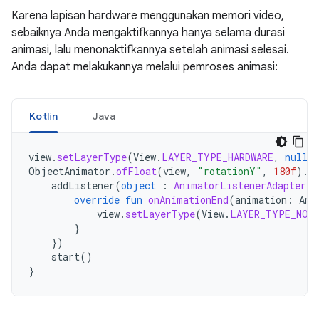
Karena lapisan hardware menggunakan memori video,
sebaiknya Anda mengaktifkannya hanya selama durasi
animasi, lalu menonaktifkannya setelah animasi selesai.
Anda dapat melakukannya melalui pemroses animasi:
Kotlin
Java
view
.
setLayerType
(
View
.
LAYER_TYPE_HARDWARE
,
null
)
ObjectAnimator
.
ofFloat
(
view
,
"rotationY"
,
180f
).
a
addListener
(
object
:
AnimatorListenerAdapter
()
override
fun
onAnimationEnd
(
animation
:
Ani
view
.
setLayerType
(
View
.
LAYER_TYPE_NON
}
})
start
()
}