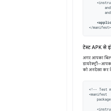
and
<appli
</manifest>
टेस्ट APK से इ
अगर आपका बिल्ड
डायरेक्ट्री—आप
को अनदेखा कर दे
<!--
Test
package