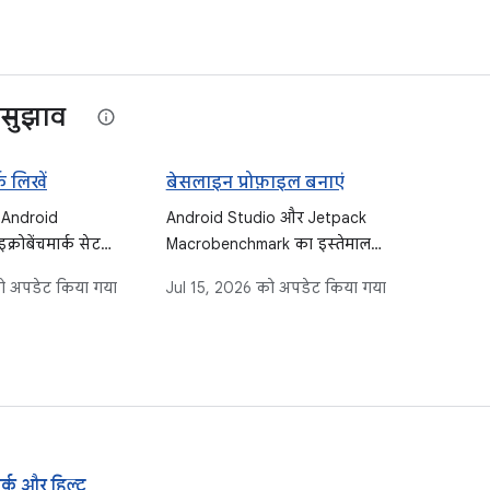
सुझाव
क लिखें
बेसलाइन प्रोफ़ाइल बनाएं
ं, Android
Android Studio और Jetpack
क्रोबेंचमार्क सेट
Macrobenchmark का इस्तेमाल
े, और चलाने के
करके, ऐप्लिकेशन के स्टार्टअप और
 अपडेट किया गया
Jul 15, 2026
को अपडेट किया गया
ं गाइड दी गई है.
रनटाइम की परफ़ॉर्मेंस को बेहतर
ें की जाने वाली
बनाने के लिए, बेसलाइन प्रोफ़ाइलें
र परफ़ॉर्मेंस का
जनरेट करें.
करने के लिए,
ाथ पूरे प्रोजेक्ट
 के तरीके के बारे में
ार्क और हिल्ट