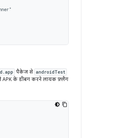
d.app
पैकेज से
androidTest
ले APK के डीबग करने लायक फ़्लैग