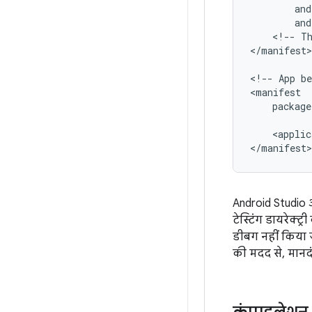
<!--
T
</manifest>

<!--
App
be
package
<applic
</manifest>
Android Studio औ
टेस्टिंग डायरेक्ट
डीबग नहीं किया 
की मदद से, मानदं