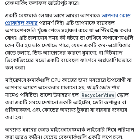
বেঞ্চমার্কিং ফলাফল আউটপুট করে।
একটি বেঞ্চমার্ক লেখার আগে আমরা আপনাকে
আপনার কোড
প্রোফাইল করার
পরামর্শ দিই। এটি আপনাকে ব্যয়বহুল
অপারেশনগুলি খুঁজে পেতে সহায়তা করে যা অপ্টিমাইজ করার
যোগ্য৷ এটি চালানোর সময় কী ঘটছে তা দেখিয়ে অপারেশনগুলি
কেন ধীর হয় তাও দেখাতে পারে, যেমন একটি কম-অগ্রাধিকার
থ্রেডে চলছে, ডিস্ক অ্যাক্সেসের কারণে ঘুমানো, বা বিটম্যাপ
ডিকোডিংয়ের মতো একটি ব্যয়বহুল ফাংশনে অপ্রত্যাশিতভাবে
কল করা।
মাইক্রোবেঞ্চমার্কগুলি CPU কাজের জন্য সবচেয়ে উপযোগী যা
আপনার অ্যাপে অনেকবার চালানো হয়,
যা হট কোড পাথ
নামেও পরিচিত। ভালো উদাহরণ হল
RecyclerView
স্ক্রোল
করা একটি সময়ে দেখানো একটি আইটেম, ডেটা রূপান্তর বা
প্রক্রিয়াকরণ, এবং কোডের অন্যান্য টুকরা যা বারবার ব্যবহার
করা হয়।
অন্যান্য ধরনের কোড মাইক্রোবেঞ্চমার্ক লাইব্রেরি দিয়ে পরিমাপ
করা আরও কঠিন। যেহেতু বেঞ্চমার্কগুলি একটি লুপে চলে,