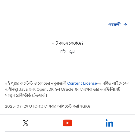
পরবর্তী
arrow_forward
এটি কাজে লেগেছে?
এই পৃষ্ঠার কন্টেন্ট ও কোডের নমুনাগুলি
Content License
-এ বর্ণিত লাইসেন্সের
অধীনস্থ। Java এবং OpenJDK হল Oracle এবং/অথবা তার অ্যাফিলিয়েট
সংস্থার রেজিস্টার্ড ট্রেডমার্ক।
2025-07-29 UTC-তে শেষবার আপডেট করা হয়েছে।