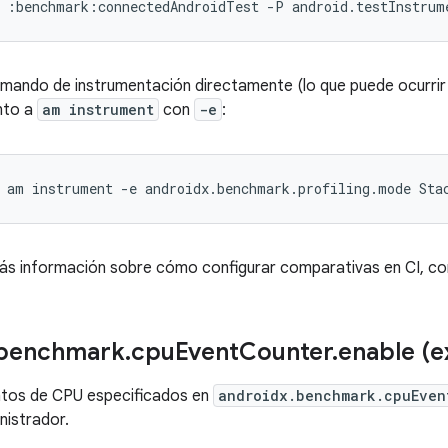
:benchmark:connectedAndroidTest
-P
android.testInstrum
omando de instrumentación directamente (lo que puede ocurrir
nto a
am instrument
con
-e
:
am
instrument
-e
androidx.benchmark.profiling.mode
Sta
ás información sobre cómo configurar comparativas en CI, co
benchmark
.
cpu
Event
Counter
.
enable (e
ntos de CPU especificados en
androidx.benchmark.cpuEven
nistrador.