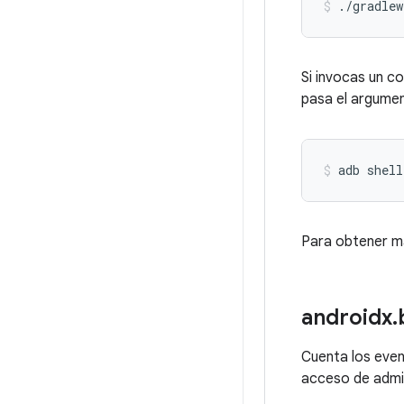
./gradlew
Si invocas un c
pasa el argume
adb
shell
Para obtener m
androidx
.
Cuenta los eve
acceso de admi