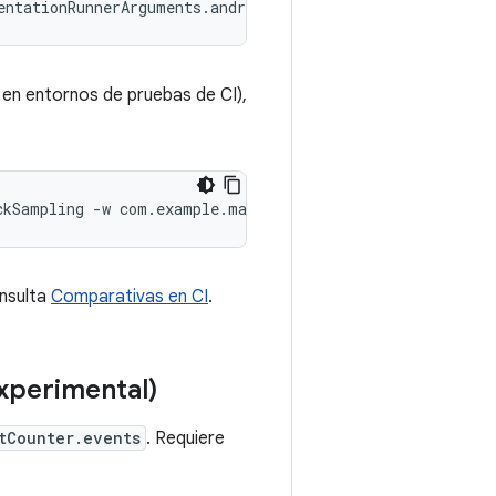
entationRunnerArguments.androidx.benchmark.profiling.mod
 en entornos de pruebas de CI),
ckSampling
-w
com.example.macrobenchmark/androidx.benchm
nsulta
Comparativas en CI
.
xperimental)
tCounter.events
. Requiere