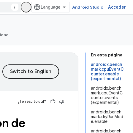
/
Android Studio
Acceder
ridad
En esta página
androidx.bench
mark.cpuEventC
ounter.enable
(experimental)
androidx.bench
mark.cpuEventC
ounter.events
¿Te resultó útil?
(experimental)
androidx.bench
mark.dryRunMod
ón de
e.enable
androidx.bench