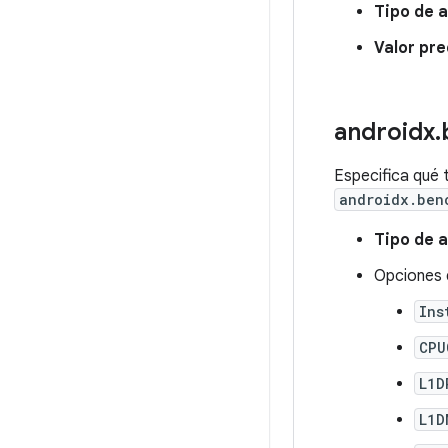
Tipo de 
Valor pr
androidx
.
Especifica qué 
androidx.ben
Tipo de 
Opciones d
Ins
CPU
L1D
L1D