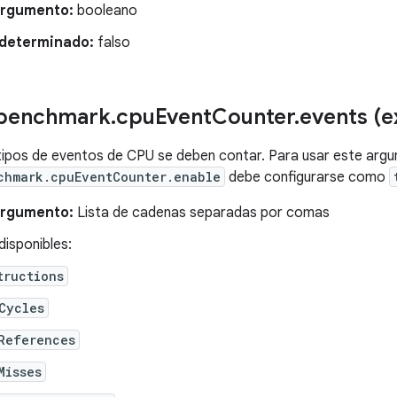
argumento:
booleano
edeterminado:
falso
benchmark
.
cpu
Event
Counter
.
events (e
tipos de eventos de CPU se deben contar. Para usar este arg
chmark.cpuEventCounter.enable
debe configurarse como
argumento:
Lista de cadenas separadas por comas
isponibles:
tructions
Cycles
References
Misses