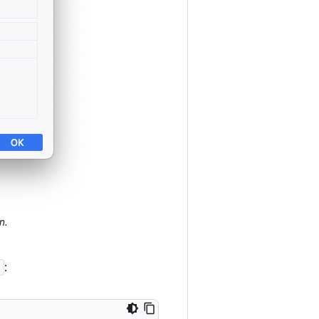
n.
]
: