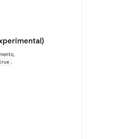
xperimental)
umento,
true
.