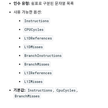
인수 유형:
쉼표로 구분된 문자열 목록
사용 가능한 옵션:
Instructions
CPUCycles
L1DReferences
L1DMisses
BranchInstructions
BranchMisses
L1IReferences
L1IMisses
기본값:
Instructions
,
CpuCycles
,
BranchMisses