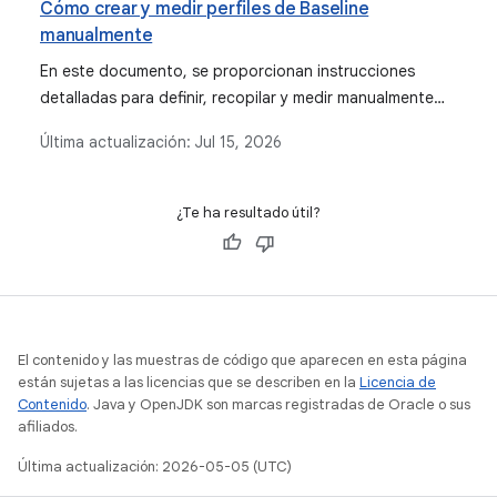
Cómo crear y medir perfiles de Baseline
manualmente
En este documento, se proporcionan instrucciones
detalladas para definir, recopilar y medir manualmente
las reglas de los perfiles de Baseline para apps para
Última actualización:
Jul 15, 2026
Android, lo que sirve como alternativa a los métodos de
generación automática, como la biblioteca de Jetpack
Macrobenchmark.
¿Te ha resultado útil?
El contenido y las muestras de código que aparecen en esta página
están sujetas a las licencias que se describen en la
Licencia de
Contenido
. Java y OpenJDK son marcas registradas de Oracle o sus
afiliados.
Última actualización: 2026-05-05 (UTC)