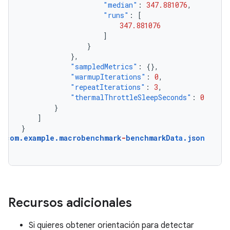
"median"
:
347.881076
,
"runs"
:
[
347.881076
]
}
},
"sampledMetrics"
:
{},
"warmupIterations"
:
0
,
"repeatIterations"
:
3
,
"thermalThrottleSleepSeconds"
:
0
}
]
}
com.example.macrobe
n
chmark
-
be
n
chmarkDa
ta
.jso
n
Recursos adicionales
Si quieres obtener orientación para detectar