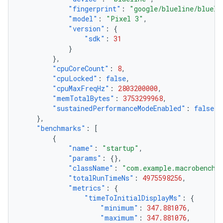
"fingerprint"
:
"google/blueline/blueli
"model"
:
"Pixel 3"
,
"version"
:
{
"sdk"
:
31
}
},
"cpuCoreCount"
:
8
,
"cpuLocked"
:
false
,
"cpuMaxFreqHz"
:
2803200000
,
"memTotalBytes"
:
3753299968
,
"sustainedPerformanceModeEnabled"
:
false
},
"benchmarks"
:
[
{
"name"
:
"startup"
,
"params"
:
{},
"className"
:
"com.example.macrobenchm
"totalRunTimeNs"
:
4975598256
,
"metrics"
:
{
"timeToInitialDisplayMs"
:
{
"minimum"
:
347.881076
,
"maximum"
:
347.881076
,