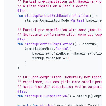
// Partial pre-compilation with Baseline Profi
// a fresh install on a user's device.
@Test
fun
startupPartialWithBaselineProfiles
()
=
startup
(
CompilationMode
.
Partial
(
baselinePr
// Partial pre-compilation with some just-in-t
// Represents performance after some app usage
@Test
fun
startupPartialCompilation
()
=
startup
(
CompilationMode
.
Partial
(
baselineProfileMode
=
BaselineProfileM
warmupIteration
=
3
)
)
// Full pre-compilation. Generally not represe
// experience, but can yield more stable perfo
// noise from JIT compilation within benchmark
@Test
fun
startupFullCompilation
()
=
startup
(
Compila
private
fun
startup
(
compilationMode
:
Compilati