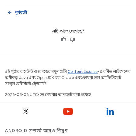
পূর্ববর্তী
arrow_back
এটি কাজে লেগেছে?
এই পৃষ্ঠার কন্টেন্ট ও কোডের নমুনাগুলি
Content License
-এ বর্ণিত লাইসেন্সের
অধীনস্থ। Java এবং OpenJDK হল Oracle এবং/অথবা তার অ্যাফিলিয়েট
সংস্থার রেজিস্টার্ড ট্রেডমার্ক।
2026-08-06 UTC-তে শেষবার আপডেট করা হয়েছে।
ANDROID সম্পর্কে আরও শিখুন