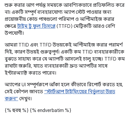
শুরু করার আগ পর্যন্ত সময়কে আবশ্যিকভাবে প্রতিফলিত করে
না। একটি সম্পূর্ণ ব্যবহারযোগ্য অ্যাপ স্টেট পাওয়ার জন্য
প্রয়োজনীয় কোড পাথগুলো পরিমাপ ও অপ্টিমাইজ করার
ক্ষেত্রে
টাইম টু ফুল ডিসপ্লে
(TTFD) মেট্রিকটি আরও বেশি
উপযোগী।
আমরা TTID এবং TTFD উভয়কেই অপ্টিমাইজ করার পরামর্শ
দিই, কারণ উভয়ই গুরুত্বপূর্ণ। একটি কম TTID ব্যবহারকারীকে
বুঝতে সাহায্য করে যে অ্যাপটি আসলেই চালু হচ্ছে। TTFD কম
রাখাটা জরুরি, যাতে ব্যবহারকারী দ্রুত অ্যাপটির সাথে
ইন্টারঅ্যাক্ট করতে পারেন।
অ্যাপের UI সম্পূর্ণরূপে আঁকা হলে কীভাবে রিপোর্ট করতে হয়,
সেই কৌশল জানতে
“স্টার্টআপ টাইমিংয়ের নির্ভুলতা উন্নত
করুন”
দেখুন।
{% হুবহু %}
{% endverbatim %}