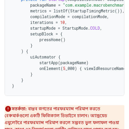
packageName
=
"com.example.macrobenchmark.
metrics
=
listOf
(
StartupTimingMetric
()),
compilationMode
=
compilationMode
,
iterations
=
10
,
startupMode
=
StartupMode
.
COLD
,
setupBlock
=
{
pressHome
()
}
)
{
uiAutomator
{
startApp
(
packageName
)
onElement
(
5
_000
)
{
viewIdResourceName
}
}
}
সতর্কতা:
বাস্তব জগতের পারফরম্যান্স পরিমাপ করতে
বেঞ্চমার্কগুলো একটি ফিজিক্যাল ডিভাইসে চালান। অ্যান্ড্রয়েড
এমুলেটরে পারফরম্যান্স পরিমাপ করলে সম্ভবত ভুল ফলাফল পাওয়া