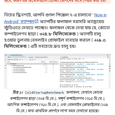
যাবে, কারণ এর রিসোর্সগুলো হোস্টিং মেশিনের সাথে শেয়ার করা হয়।
নিচের স্ক্রিনশটে, আপনি গুগল পিক্সেল ৭-এ চালানো ‘
Now in
Android’ স্যাম্পল
অ্যাপটির ফলাফল সরাসরি অ্যান্ড্রয়েড
স্টুডিওতে দেখতে পাচ্ছেন। ফলাফল থেকে দেখা যায় যে, কোনো
কম্পাইলেশন ছাড়া (
৩২৪.৮ মিলিসেকেন্ড
) অ্যাপটি চালু
হওয়ার তুলনায় বেসলাইন প্রোফাইল ব্যবহার করলে (
২২৯.০
মিলিসেকেন্ড
) এটি সবচেয়ে দ্রুত চালু হয়।
চিত্র ১।
ফলাফল, যেখানে কোনো
ColdStartupBenchmark
কম্পাইলেশন ছাড়া (৩২৪ মি.সে.), সম্পূর্ণ কম্পাইলেশন (৩১৫ মি.সে.),
আংশিক কম্পাইলেশন (৩১২ মি.সে.), এবং বেসলাইন প্রোফাইলের (২২৯
মি.সে.) জন্য প্রাথমিক প্রদর্শনে লাগা সময় দেখানো হয়েছে।