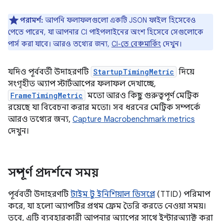
পরামর্শ:
আপনি ফলাফলগুলো একটি JSON ফাইল হিসেবেও
পেতে পারেন, যা আপনার CI পাইপলাইনের অংশ হিসেবে সেগুলোকে
পার্স করা যাবে। আরও তথ্যের জন্য,
CI-তে বেঞ্চমার্কিং
দেখুন।
যদিও পূর্ববর্তী উদাহরণটি
StartupTimingMetric
দিয়ে
সংগৃহীত অ্যাপ স্টার্টআপের ফলাফল দেখাচ্ছে,
FrameTimingMetric
মতো আরও কিছু গুরুত্বপূর্ণ মেট্রিক
রয়েছে যা বিবেচনা করার মতো। সব ধরনের মেট্রিক সম্পর্কে
আরও তথ্যের জন্য,
Capture Macrobenchmark metrics
দেখুন।
সম্পূর্ণ প্রদর্শনে সময়
পূর্ববর্তী উদাহরণটি
টাইম টু ইনিশিয়াল ডিসপ্লে
(TTID) পরিমাপ
করে, যা হলো অ্যাপটির প্রথম ফ্রেম তৈরি করতে নেওয়া সময়।
তবে, এটি ব্যবহারকারী আপনার অ্যাপের সাথে ইন্টারঅ্যাক্ট করা