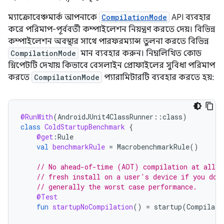
ম্যাক্রোবেঞ্চমার্ক আপনাকে
CompilationMode
API ব্যবহার
করে পরিমাপ-পূর্ববর্তী কম্পাইলেশন নিয়ন্ত্রণ করতে দেয়। বিভিন্ন
কম্পাইলেশন অবস্থার সাথে পারফরম্যান্স তুলনা করতে বিভিন্ন
CompilationMode
মান ব্যবহার করুন। নিম্নলিখিত কোড
স্নিপেটটি দেখায় কিভাবে বেসলাইন প্রোফাইলের সুবিধা পরিমাপ
করতে
CompilationMode
প্যারামিটারটি ব্যবহার করতে হয়:
@RunWith
(
AndroidJUnit4ClassRunner
::
class
)
class
ColdStartupBenchmark
{
@get
:
Rule
val
benchmarkRule
=
MacrobenchmarkRule
()
// No ahead-of-time (AOT) compilation at all. 
// fresh install on a user's device if you don
// generally the worst case performance.
@Test
fun
startupNoCompilation
()
=
startup
(
Compilati