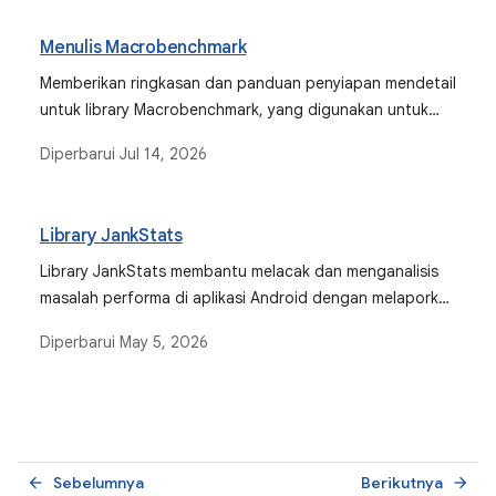
setiap metrik dan cara menafsirkan hasilnya.
Menulis Macrobenchmark
Memberikan ringkasan dan panduan penyiapan mendetail
untuk library Macrobenchmark, yang digunakan untuk
menguji kasus penggunaan aplikasi yang lebih besar
Diperbarui
Jul 14, 2026
seperti startup aplikasi dan interaksi UI yang kompleks.
Library JankStats
Library JankStats membantu melacak dan menganalisis
masalah performa di aplikasi Android dengan melaporkan
frame aplikasi yang memerlukan waktu terlalu lama untuk
Diperbarui
May 5, 2026
dirender, serta menawarkan kemampuan seperti heuristik
jank dan konteks status UI.
Sebelumnya
Berikutnya
arrow_back
arrow_forward