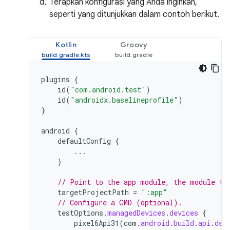
Terapkan konfigurasi yang Anda inginkan,
seperti yang ditunjukkan dalam contoh berikut.
Kotlin
Groovy
plugins
{
id
(
"com.android.test"
)
id
(
"androidx.baselineprofile"
)
}
android
{
defaultConfig
{
...
}
// Point to the app module, the module th
targetProjectPath
=
":app"
// Configure a GMD (optional).
testOptions
.
managedDevices
.
devices
{
pixel6Api31
(
com
.
android
.
build
.
api
.
dsl