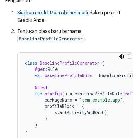
Pengukuran:
Siapkan modul Macrobenchmark
dalam project
Gradle Anda.
Tentukan class baru bernama
BaselineProfileGenerator
:
class
BaselineProfileGenerator
{
@get
:
Rule
val
baselineProfileRule
=
BaselineProfile
@Test
fun
startup
()
=
baselineProfileRule
.
colle
packageName
=
"com.example.app"
,
profileBlock
=
{
startActivityAndWait
()
}
)
}