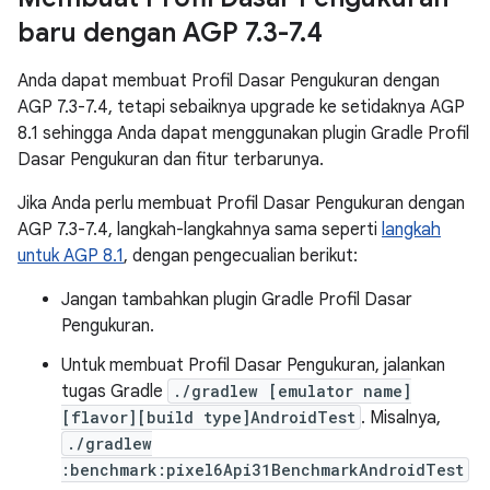
baru dengan AGP 7
.
3-7
.
4
Anda dapat membuat Profil Dasar Pengukuran dengan
AGP 7.3-7.4, tetapi sebaiknya upgrade ke setidaknya AGP
8.1 sehingga Anda dapat menggunakan plugin Gradle Profil
Dasar Pengukuran dan fitur terbarunya.
Jika Anda perlu membuat Profil Dasar Pengukuran dengan
AGP 7.3-7.4, langkah-langkahnya sama seperti
langkah
untuk AGP 8.1
, dengan pengecualian berikut:
Jangan tambahkan plugin Gradle Profil Dasar
Pengukuran.
Untuk membuat Profil Dasar Pengukuran, jalankan
tugas Gradle
./gradlew [emulator name]
[flavor][build type]AndroidTest
. Misalnya,
./gradlew
:benchmark:pixel6Api31BenchmarkAndroidTest