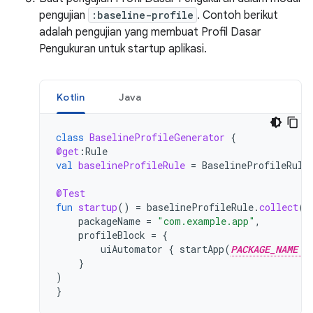
pengujian
:baseline-profile
. Contoh berikut
adalah pengujian yang membuat Profil Dasar
Pengukuran untuk startup aplikasi.
Kotlin
Java
class
BaselineProfileGenerator
{
@get
:
Rule
val
baselineProfileRule
=
BaselineProfileRule
@Test
fun
startup
()
=
baselineProfileRule
.
collect
(
packageName
=
"com.example.app"
,
profileBlock
=
{
uiAutomator
{
startApp
(
PACKAGE_NAME
}
)
}