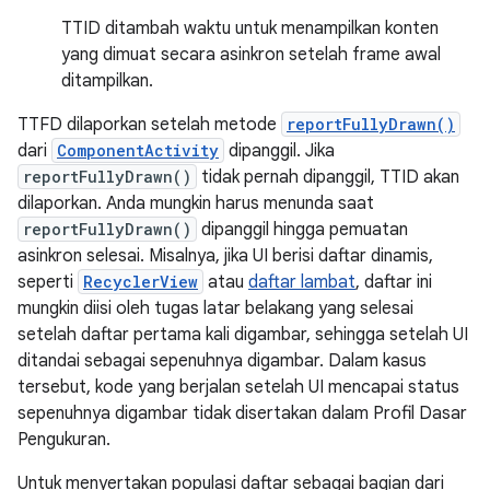
TTID ditambah waktu untuk menampilkan konten
yang dimuat secara asinkron setelah frame awal
ditampilkan.
TTFD dilaporkan setelah metode
reportFullyDrawn()
dari
ComponentActivity
dipanggil. Jika
reportFullyDrawn()
tidak pernah dipanggil, TTID akan
dilaporkan. Anda mungkin harus menunda saat
reportFullyDrawn()
dipanggil hingga pemuatan
asinkron selesai. Misalnya, jika UI berisi daftar dinamis,
seperti
RecyclerView
atau
daftar lambat
, daftar ini
mungkin diisi oleh tugas latar belakang yang selesai
setelah daftar pertama kali digambar, sehingga setelah UI
ditandai sebagai sepenuhnya digambar. Dalam kasus
tersebut, kode yang berjalan setelah UI mencapai status
sepenuhnya digambar tidak disertakan dalam Profil Dasar
Pengukuran.
Untuk menyertakan populasi daftar sebagai bagian dari