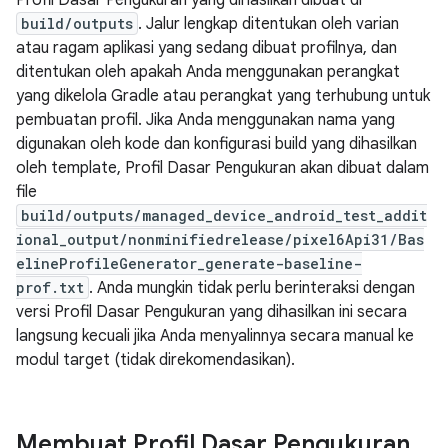
Profil Dasar Pengukuran yang dihasilkan dibuat di
build/outputs
. Jalur lengkap ditentukan oleh varian
atau ragam aplikasi yang sedang dibuat profilnya, dan
ditentukan oleh apakah Anda menggunakan perangkat
yang dikelola Gradle atau perangkat yang terhubung untuk
pembuatan profil. Jika Anda menggunakan nama yang
digunakan oleh kode dan konfigurasi build yang dihasilkan
oleh template, Profil Dasar Pengukuran akan dibuat dalam
file
build/outputs/managed_device_android_test_addit
ional_output/nonminifiedrelease/pixel6Api31/Bas
elineProfileGenerator_generate-baseline-
prof.txt
. Anda mungkin tidak perlu berinteraksi dengan
versi Profil Dasar Pengukuran yang dihasilkan ini secara
langsung kecuali jika Anda menyalinnya secara manual ke
modul target (tidak direkomendasikan).
Membuat Profil Dasar Pengukuran