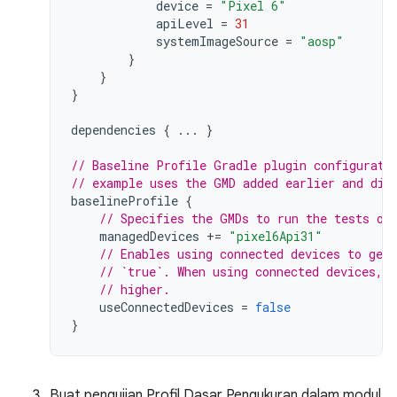
device
=
"Pixel 6"
apiLevel
=
31
systemImageSource
=
"aosp"
}
}
}
dependencies
{
...
}
// Baseline Profile Gradle plugin configurati
// example uses the GMD added earlier and dis
baselineProfile
{
// Specifies the GMDs to run the tests on
managedDevices
+=
"pixel6Api31"
// Enables using connected devices to gen
// `true`. When using connected devices, 
// higher.
useConnectedDevices
=
false
}
Buat pengujian Profil Dasar Pengukuran dalam modul