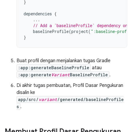
}
dependencies
{
...
// Add a `baselineProfile` dependency on 
baselineProfile
(
project
(
":baseline-profil
}
Buat profil dengan menjalankan tugas Gradle
:app:generateBaselineProfile
atau
:app:generate
Variant
BaselineProfile
.
Di akhir tugas pembuatan, Profil Dasar Pengukuran
disalin ke
app/src/
variant
/generated/baselineProfile
s
.
Membuat Profil Dasar Pengukuran