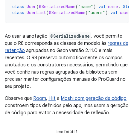
class
User
(
@SerializedName
(
"name"
)
val
name
:
Stri
class
UserList
(
@SerializedName
(
"users"
)
val
users
Ao usar a anotação
@SerializedName
, você permite
que o R8 corresponda às classes de modelo às
regras de
retenção
agrupadas no Gson versão 2.11.0 e mais
recentes. O R8 preserva automaticamente os campos
anotados e os construtores necessários, permitindo que
você confie nas regras agrupadas da biblioteca sem
precisar manter configurações manuais do ProGuard no
seu projeto.
Observe que
Room
,
Hilt
e
Moshi com geração de código
constroem tipos definidos pelo app, mas usam a geração
de código para evitar a necessidade de reflexão.
Isso foi útil?