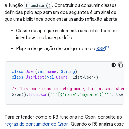
a função
fromJson()
. Construir ou consumir classes
definidas pelo app sem um dos seguintes é um sinal de
que uma biblioteca pode estar usando reflexão aberta:
Classe de app que implementa uma biblioteca ou
interface ou classe padrão
Plug-in de geração de código, como o
KSP
class
User
(
val
name
:
String
)
class
UserList
(
val
users
:
List<User>
)
// This code runs in debug mode, but crashes when 
Gson
().
fromJson
(
"""[{"name":"myname"}]"""
,
User
:
Para entender como o R8 funciona no Gson, consulte as
regras de consumidor do Gson
. Quando o R8 analisa esse