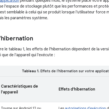
application
pendant quelques mois, le système place votre app
e l'espace de stockage plutôt que les performances et protège
t semblable à celui qui se produit lorsque l'utilisateur force 
uis les paramètres système.
l'hibernation
 le tableau 1, les effets de l'hibernation dépendent de la vers
i que de l'appareil qui l'exécute :
Tableau 1.
Effets de l'hibernation sur votre applicat
Caractéristiques de
Effets d'hibernation
l'appareil
Tourne sur Android 12 ou
Les
autorisations d'exécution
d