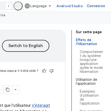
/
Android Studio
Connexion
rité
Sur cette page
Effets de
l'hibernation
Comportemen
t du système
lorsqu'une
application
quitte le mode
enu vous a-t-il été utile ?
hibernation
Utilisation de
l'application
Exemples
d'utilisation
de
l'application
et que l'utilisateur
n'interagit