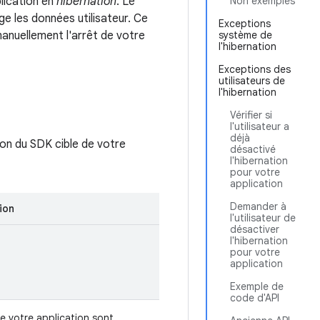
lication en
hibernation
. Le
Non exemples
 les données utilisateur. Ce
Exceptions
manuellement l'arrêt de votre
système de
l'hibernation
Exceptions des
utilisateurs de
l'hibernation
Vérifier si
l'utilisateur a
déjà
ion du SDK cible de votre
désactivé
l'hibernation
pour votre
application
Demander à
ion
l'utilisateur de
désactiver
l'hibernation
pour votre
application
Exemple de
code d'API
e votre application sont