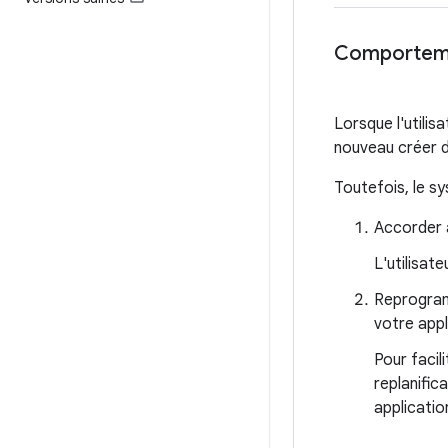
Comportemen
Lorsque l'utilis
nouveau créer d
Toutefois, le sy
Accorder à
L'utilisat
Reprogramm
votre appl
Pour facil
replanific
applicatio