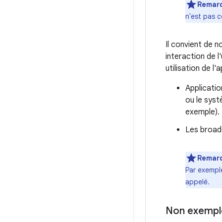
Remar
n'est pas c
Il convient de n
interaction de 
utilisation de l
Applicatio
ou le syst
exemple).
Les broadc
Remar
Par exempl
appelé.
Non exempl