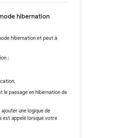
 mode hibernation
e mode hibernation et peut à
ion :
cation.
nt le passage en hibernation de
ajouter une logique de
ui est appelé lorsque votre