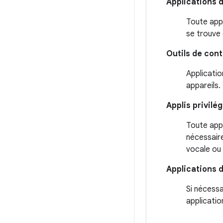
Applications d
Toute appl
se trouve 
Outils de cont
Applicatio
appareils.
Applis privilé
Toute appl
nécessaire
vocale ou 
Applications d
Si nécessa
applicatio