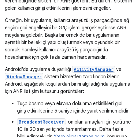
veremediğinde sistem bir ANR gösterir. Bu durum, sistemin
gelen kullanıcı girişi etkinliklerini işlemesini engeller.
Örneğin, bir uygulama, kullanıcı arayüzü iş parçacığında ağ
erişimi gibi engelleyici bir G/Ç işlemi gerçekleştirirse ANR
meydana gelebilir. Başka bir örnek de bir uygulamanın
ayrıntılı bir bellek içi yapı oluşturmak veya oyundaki bir
sonraki hamleyi kullanıcı arayüzü iş parçacığında
hesaplamak için çok fazla zaman harcamasıdır.
Android'de uygulama duyarlılığı
ActivityManager
ve
WindowManager
sistem hizmetleri tarafından izlenir.
Android, aşağıdaki koşullardan birini algıladığında uygulama
için ANR iletişim kutusunu görüntüler:
Tuşa basma veya ekrana dokunma etkinlikleri gibi
giriş etkinliklerine 5 saniye içinde yanıt verilmemelidir.
BroadcastReceiver
, ön plan amaçları için yürütme
10 ila 20 saniye içinde tamamlanmaz. Daha fazla
bilgi edinmek için
Yayın alıcısı zaman aşımı
konusuna