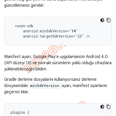
güncellemeniz gerekir:
android:minSdkVersion="
14
android:targetSdkVersion="23"
/>
Manifest ayarı, Google Play'e uygulamanızın Android 4.0
(API düzeyi 14) ve sonraki sürümlerin yüklü olduğu cihazlara
yüklenebileceğini bildirir.
Gradle derleme dosyalarını kullanıyorsanız derleme
dosyasındaki
minSdkVersion
ayarı, manifest ayarlarını
geçersiz kılar.
plugins
{