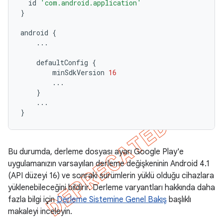
id
'com.android.application'
}
android
{
...
defaultConfig
{
minSdkVersion
16
...
}
...
}
Bu durumda, derleme dosyası ayarı Google Play'e
uygulamanızın varsayılan derleme değişkeninin Android 4.1
(API düzeyi 16) ve sonraki sürümlerin yüklü olduğu cihazlara
yüklenebileceğini bildirir. Derleme varyantları hakkında daha
fazla bilgi için
Derleme Sistemine Genel Bakış
başlıklı
makaleyi inceleyin.