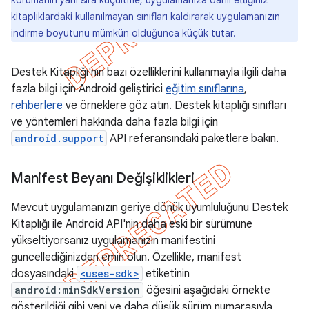
korumanın yanı sıra küçültme, uygulamanıza dahil ettiğiniz
kitaplıklardaki kullanılmayan sınıfları kaldırarak uygulamanızın
indirme boyutunu mümkün olduğunca küçük tutar.
Destek Kitaplığı'nın bazı özelliklerini kullanmayla ilgili daha
fazla bilgi için Android geliştirici
eğitim sınıflarına
,
rehberlere
ve örneklere göz atın. Destek kitaplığı sınıfları
ve yöntemleri hakkında daha fazla bilgi için
android.support
API referansındaki paketlere bakın.
Manifest Beyanı Değişiklikleri
Mevcut uygulamanızın geriye dönük uyumluluğunu Destek
Kitaplığı ile Android API'nin daha eski bir sürümüne
yükseltiyorsanız uygulamanızın manifestini
güncellediğinizden emin olun. Özellikle, manifest
dosyasındaki
<uses-sdk>
etiketinin
android:minSdkVersion
öğesini aşağıdaki örnekte
gösterildiği gibi yeni ve daha düşük sürüm numarasıyla