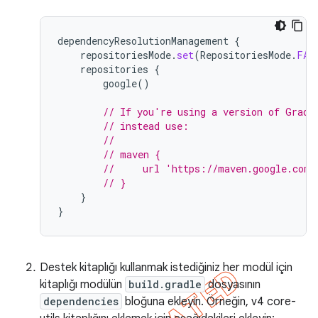
dependencyResolutionManagement
{
repositoriesMode
.
set
(
RepositoriesMode
.
FAI
repositories
{
google
()
// If you're using a version of Gradl
// instead use:
//
// maven {
//     url 'https://maven.google.com'
// }
}
}
Destek kitaplığı kullanmak istediğiniz her modül için
kitaplığı modülün
build.gradle
dosyasının
dependencies
bloğuna ekleyin. Örneğin, v4 core-