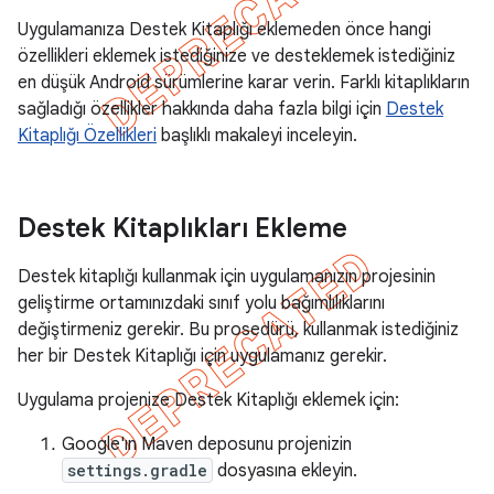
Uygulamanıza Destek Kitaplığı eklemeden önce hangi
özellikleri eklemek istediğinize ve desteklemek istediğiniz
en düşük Android sürümlerine karar verin. Farklı kitaplıkların
sağladığı özellikler hakkında daha fazla bilgi için
Destek
Kitaplığı Özellikleri
başlıklı makaleyi inceleyin.
Destek Kitaplıkları Ekleme
Destek kitaplığı kullanmak için uygulamanızın projesinin
geliştirme ortamınızdaki sınıf yolu bağımlılıklarını
değiştirmeniz gerekir. Bu prosedürü, kullanmak istediğiniz
her bir Destek Kitaplığı için uygulamanız gerekir.
Uygulama projenize Destek Kitaplığı eklemek için:
Google'ın Maven deposunu projenizin
settings.gradle
dosyasına ekleyin.