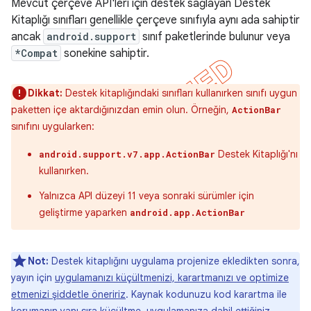
Mevcut çerçeve API'leri için destek sağlayan Destek
Kitaplığı sınıfları genellikle çerçeve sınıfıyla aynı ada sahiptir
ancak
android.support
sınıf paketlerinde bulunur veya
*Compat
sonekine sahiptir.
Dikkat:
Destek kitaplığındaki sınıfları kullanırken sınıfı uygun
paketten içe aktardığınızdan emin olun. Örneğin,
ActionBar
sınıfını uygularken:
Destek Kitaplığı'nı
android.support.v7.app.ActionBar
kullanırken.
Yalnızca API düzeyi 11 veya sonraki sürümler için
geliştirme yaparken
android.app.ActionBar
Not:
Destek kitaplığını uygulama projenize ekledikten sonra,
yayın için
uygulamanızı küçültmenizi, karartmanızı ve optimize
etmenizi şiddetle öneririz
. Kaynak kodunuzu kod karartma ile