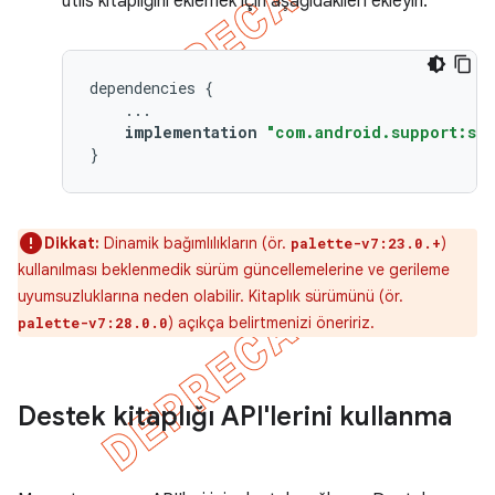
utils kitaplığını eklemek için aşağıdakileri ekleyin:
dependencies
{
...
implementation
"com.android.support:sup
}
Dikkat:
Dinamik bağımlılıkların (ör.
)
palette-v7:23.0.+
kullanılması beklenmedik sürüm güncellemelerine ve gerileme
uyumsuzluklarına neden olabilir. Kitaplık sürümünü (ör.
) açıkça belirtmenizi öneririz.
palette-v7:28.0.0
Destek kitaplığı API'lerini kullanma