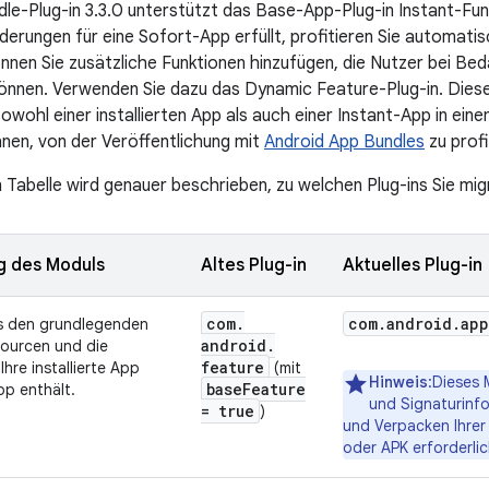
le-Plug-in 3.3.0 unterstützt das Base-App-Plug-in Instant-Fu
derungen für eine Sofort-App erfüllt, profitieren Sie automatis
nnen Sie zusätzliche Funktionen hinzufügen, die Nutzer bei Bed
önnen. Verwenden Sie dazu das Dynamic Feature-Plug-in. Diese 
wohl einer installierten App als auch einer Instant-App in eine
hnen, von der Veröffentlichung mit
Android App Bundles
zu profi
 Tabelle wird genauer beschrieben, zu welchen Plug-ins Sie mig
g des Moduls
Altes Plug-in
Aktuelles Plug-in
com
.
com
.
android
.
app
s den grundlegenden
android
.
sourcen und die
feature
Ihre installierte App
(mit
Hinweis
:Dieses 
base
Feature
pp enthält.
und Signaturinfo
= true
)
und Verpacken Ihrer
oder APK erforderlic