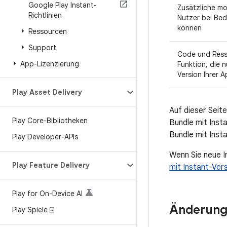
Google Play Instant-
Zusätzliche mo
Richtlinien
Nutzer bei Bed
können
Ressourcen
Support
Code und Ress
App-Lizenzierung
Funktion, die nu
Version Ihrer A
Play Asset Delivery
Auf dieser Seit
Play Core-Bibliotheken
Bundle mit Inst
Bundle mit Insta
Play Developer-APIs
Wenn Sie neue I
Play Feature Delivery
mit Instant-Vers
Play for On-Device AI
Änderung
Play Spiele ⍈