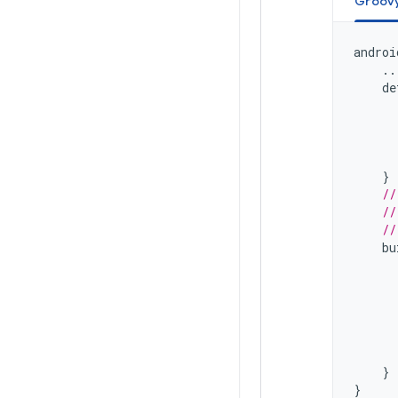
Groov
androi
..
de
}
//
//
//
bu
}
}