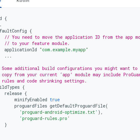
y
Kotlin
d
{
.
faultConfig
{
// You need to move the application ID from the app m
// to your feature module.
applicationId
"com.example.myapp"
...
 Some additional build configurations you might want to
 copy from your current ‘app’ module may include ProGua
 rules and code shrinking settings.
ildTypes
{
release
{
minifyEnabled
true
proguardFiles
getDefaultProguardFile
(
'proguard-android-optimize.txt'
),
'proguard-rules.pro'
}