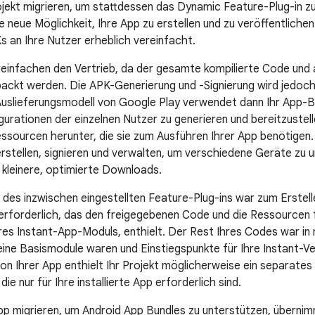
ojekt migrieren, um stattdessen das Dynamic Feature-Plug-in 
e neue Möglichkeit, Ihre App zu erstellen und zu veröffentlichen
s an Ihre Nutzer erheblich vereinfacht.
einfachen den Vertrieb, da der gesamte kompilierte Code und a
ackt werden. Die APK-Generierung und -Signierung wird jedoch
slieferungsmodell von Google Play verwendet dann Ihr App-B
gurationen der einzelnen Nutzer zu generieren und bereitzustell
ssourcen herunter, die sie zum Ausführen Ihrer App benötigen.
stellen, signieren und verwalten, um verschiedene Geräte zu
 kleinere, optimierte Downloads.
des inzwischen eingestellten Feature-Plug-ins war zum Erstelle
rforderlich, das den freigegebenen Code und die Ressourcen fü
Ihres Instant-App-Moduls, enthielt. Der Rest Ihres Codes war 
eine Basismodule waren und Einstiegspunkte für Ihre Instant-Ve
rsion Ihrer App enthielt Ihr Projekt möglicherweise ein separa
die nur für Ihre installierte App erforderlich sind.
pp migrieren, um Android App Bundles zu unterstützen, übernim