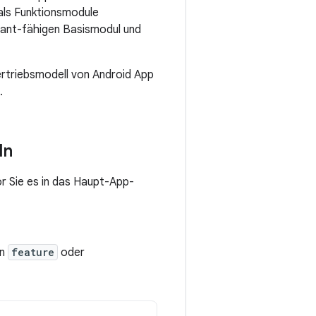
 als Funktionsmodule
stant-fähigen Basismodul und
ertriebsmodell von Android App
.
ln
r Sie es in das Haupt-App-
en
feature
oder