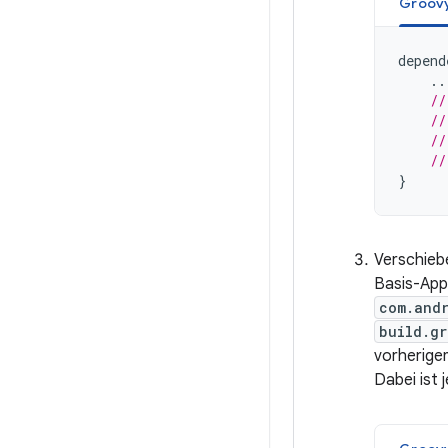
Groov
depend
..
//
//
//
//
}
Verschieb
Basis-App
com.and
build.gr
vorherige
Dabei ist 