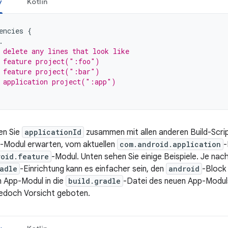
y
Kotlin
encies
{
.
 delete any lines that look like
 feature project(":foo")
 feature project(":bar")
 application project(":app")
en Sie
applicationId
zusammen mit allen anderen Build-Scrip
-Modul erwarten, vom aktuellen
com.android.application
-
roid.feature
-Modul. Unten sehen Sie einige Beispiele. Je nach
adle
-Einrichtung kann es einfacher sein, den
android
-Block
n App-Modul in die
build.gradle
-Datei des neuen App-Moduls
jedoch Vorsicht geboten.