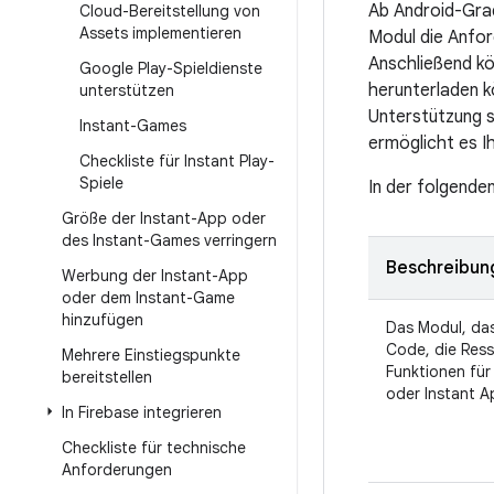
Ab Android-Grad
Cloud-Bereitstellung von
Assets implementieren
Modul die Anfor
Anschließend kö
Google Play-Spieldienste
herunterladen k
unterstützen
Unterstützung so
Instant-Games
ermöglicht es I
Checkliste für Instant Play-
Spiele
In der folgenden
Größe der Instant-App oder
des Instant-Games verringern
Beschreibun
Werbung der Instant-App
oder dem Instant-Game
hinzufügen
Das Modul, da
Code, die Res
Mehrere Einstiegspunkte
Funktionen für 
bereitstellen
oder Instant A
In Firebase integrieren
Checkliste für technische
Anforderungen