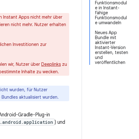
Funktionsmodul
e in Instant-
fähige
n Instant Apps nicht mehr über
Funktionsmodul
e umwandeln
eren nicht mehr. Nutzer erhalten
Neues App
Bundle mit
aktivierter
chen Investitionen zur
Instant-Version
erstellen, testen
und
veröffentlichen
len wir, Nutzer über
Deeplinks
zu
r bestimmte Inhalte zu wecken.
icht wurden, für Nutzer
 Bundles aktualisiert wurden.
Android-Gradle-Plug-in
.android.application
) und