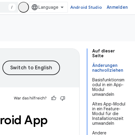
/
Android Studio
Anmelden
Auf dieser
Seite
Änderungen
nachvollziehen
Basisfunktionsm
odul in ein App-
Modul
umwandeln
War das hilfreich?
Altes App-Modul
in ein Feature-
Modul für die
roid App
Installationszeit
umwandeln
Andere