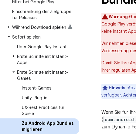
Filter bei Google Play
Einschränkung der Zielgruppe
Warnung
:Go
für Releases
Google Play verö
Während Download spielen
keine Instant App
Sofort spielen
Wir nehmen diese
Über Google Play Instant
Verbesserung des
Erste Schritte mit Instant-
Apps
Damit Sie Ihre A
Ihrer regulären A
Erste Schritte mit Instant-
Games
Hinweis
:Ab J
Instant-Games
verfügbar. Achten
Unity-Plug-in
UX-Best Practices für
Wenn Sie für Ih
Spiele
(
com.android
Zu Android App Bundles
zum Dynamic Fe
migrieren