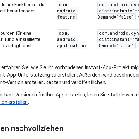
com
.
com
.
android
.
dyn
dulare Funktionen, die
android
.
dist:instant="t
arf herunterladen
feature
Demand="false"
i
com
.
com
.
android
.
dyn
ourcen für eine
android
.
dist:instant="f
r für die installierte
application
Demand="false"
pp verfügbar ist.
i
e erfahren Sie, wie Sie Ihr vorhandenes Instant-App-Projekt mig
ant-App-Unterstützung zu erstellen. Außerdem wird beschrieben
nt-Version erstellen, testen und veröffentlichen.
nstant-Versionen für Ihre App erstellen, lesen Sie stattdessen 
ion erstellen
.
en nachvollziehen