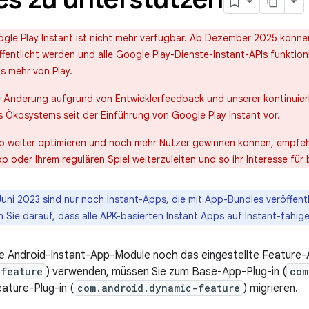
ogle Play Instant ist nicht mehr verfügbar. Ab Dezember 2025 könne
ffentlicht werden und alle
Google Play-Dienste-Instant-APIs
funktioni
s mehr von Play.
 Änderung aufgrund von Entwicklerfeedback und unserer kontinuierli
 Ökosystems seit der Einführung von Google Play Instant vor.
pp weiter optimieren und noch mehr Nutzer gewinnen können, empfeh
pp oder Ihrem regulären Spiel weiterzuleiten und so ihr Interesse fü
uni 2023 sind nur noch Instant-Apps, die mit App-Bundles veröffentl
 Sie darauf, dass alle APK-basierten Instant Apps auf Instant-fähige
re Android-Instant-App-Module noch das eingestellte Feature-
.feature
) verwenden, müssen Sie zum Base-App-Plug-in (
com
ature-Plug-in (
com.android.dynamic-feature
) migrieren.