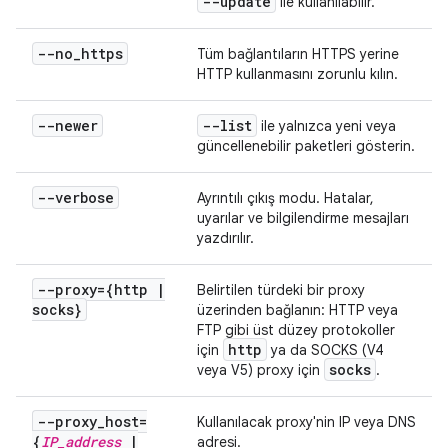
--update
ile kullanılabilir.
--no
_
https
Tüm bağlantıların HTTPS yerine
HTTP kullanmasını zorunlu kılın.
--newer
--list
ile yalnızca yeni veya
güncellenebilir paketleri gösterin.
--verbose
Ayrıntılı çıkış modu. Hatalar,
uyarılar ve bilgilendirme mesajları
yazdırılır.
--proxy={http
|
Belirtilen türdeki bir proxy
socks}
üzerinden bağlanın: HTTP veya
FTP gibi üst düzey protokoller
http
için
ya da SOCKS (V4
socks
veya V5) proxy için
.
--proxy
_
host=
Kullanılacak proxy'nin IP veya DNS
{
IP
_
address
|
adresi.