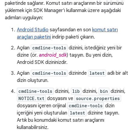
paketinde sağlanır. Komut satırı araçlarının bir sürümünü
yüklemek için SDK Manager'ı kullanmak üzere aşağıdaki
adımları uygulayın:
Android Studio
sayfasından en son
komut satırı
araçları paketini
indirip paketi çıkarın.
Açılan
cmdline-tools
dizinini, istediğiniz yeni bir
dizine (ör.
android_sdk
) taşıyın. Bu yeni dizin,
Android SDK dizininizdir.
Açılan
cmdline-tools
dizininde
latest
adlı bir alt
dizin oluşturun.
cmdline-tools
dizinini,
lib
dizinini,
bin
dizinini,
NOTICE.txt
dosyasını ve
source.properties
dosyasını içeren orijinal
cmdline-tools
dizin
içeriğini yeni oluşturulan
latest
dizinine taşıyın.
Artık bu konumdaki komut satırı araçlarını
kullanabilirsiniz.