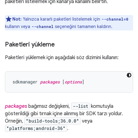
paketleri listelemek için kanarya kanalını belirtin.
Not:
Yalnızca kararlı paketleri listelemek için
--channel=0
kullanın veya
seçeneğini tamamen kaldırın.
--channel
Paketleri yükleme
Paketleri yüklemek için aşağıdaki söz dizimini kullanın:
sdkmanager 
packages
 [
options
packages
bağımsız değişkeni,
--list
komutuyla
gösterildiği gibi tırnak içine alınmış bir SDK tarzı yoldur.
Örneğin,
"build-tools;36.0.0"
veya
"platforms;android-36"
.