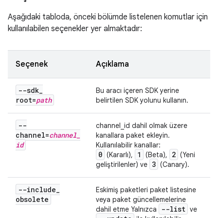
Aşağıdaki tabloda, önceki bölümde listelenen komutlar için
kullanılabilen seçenekler yer almaktadır:
Seçenek
Açıklama
--sdk
_
Bu aracı içeren SDK yerine
root=
path
belirtilen SDK yolunu kullanın.
--
channel_id dahil olmak üzere
channel=
channel
_
kanallara paket ekleyin.
id
Kullanılabilir kanallar:
0
1
2
(Kararlı),
(Beta),
(Yeni
3
geliştirilenler) ve
(Canary).
--include
_
Eskimiş paketleri paket listesine
obsolete
veya paket güncellemelerine
--list
dahil etme Yalnızca
ve