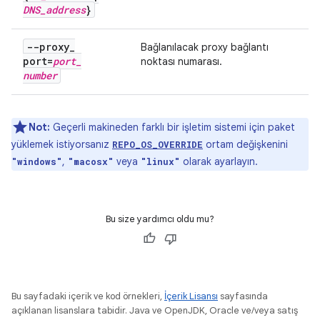
DNS
_
address
}
--proxy
_
Bağlanılacak proxy bağlantı
port=
port
_
noktası numarası.
number
Not:
Geçerli makineden farklı bir işletim sistemi için paket
yüklemek istiyorsanız
ortam değişkenini
REPO_OS_OVERRIDE
,
veya
olarak ayarlayın.
"windows"
"macosx"
"linux"
Bu size yardımcı oldu mu?
Bu sayfadaki içerik ve kod örnekleri,
İçerik Lisansı
sayfasında
açıklanan lisanslara tabidir. Java ve OpenJDK, Oracle ve/veya satış