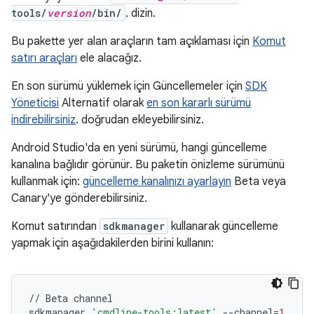
tools/
version
/bin/
. dizin.
Bu pakette yer alan araçların tam açıklaması için
Komut
satırı araçları
ele alacağız.
En son sürümü yüklemek için Güncellemeler için
SDK
Yöneticisi
Alternatif olarak
en son kararlı sürümü
indirebilirsiniz
. doğrudan ekleyebilirsiniz.
Android Studio'da en yeni sürümü, hangi güncelleme
kanalına bağlıdır görünür. Bu paketin önizleme sürümünü
kullanmak için:
güncelleme kanalınızı ayarlayın
Beta veya
Canary'ye gönderebilirsiniz.
Komut satırından
sdkmanager
kullanarak güncelleme
yapmak için aşağıdakilerden birini kullanın:
//
Beta
channel
sdkmanager
'cmdline-tools;latest'
--
channel
=
1