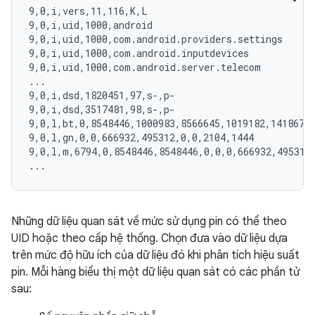
9,0,i,vers,11,116,K,L

9,0,i,uid,1000,android

9,0,i,uid,1000,com.android.providers.settings

9,0,i,uid,1000,com.android.inputdevices

9,0,i,uid,1000,com.android.server.telecom

...

9,0,i,dsd,1820451,97,s-,p-

9,0,i,dsd,3517481,98,s-,p-

9,0,l,bt,0,8548446,1000983,8566645,1019182,14186722
9,0,l,gn,0,0,666932,495312,0,0,2104,1444

9,0,l,m,6794,0,8548446,8548446,0,0,0,666932,495312,
Những dữ liệu quan sát về mức sử dụng pin có thể theo
UID hoặc theo cấp hệ thống. Chọn đưa vào dữ liệu dựa
trên mức độ hữu ích của dữ liệu đó khi phân tích hiệu suất
pin. Mỗi hàng biểu thị một dữ liệu quan sát có các phần tử
sau: