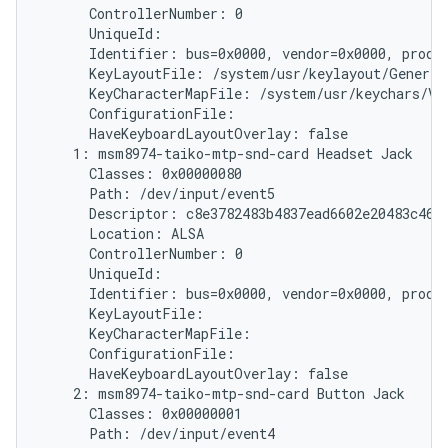
      ControllerNumber: 0

      UniqueId: 
      Identifier: bus=0x0000, vendor=0x0000, produc
      KeyLayoutFile: /system/usr/keylayout/Generic.
      KeyCharacterMapFile: /system/usr/keychars/Vir
      ConfigurationFile:

      HaveKeyboardLayoutOverlay: false

    1: msm8974-taiko-mtp-snd-card Headset Jack

      Classes: 0x00000080

      Path: /dev/input/event5

      Descriptor: c8e3782483b4837ead6602e20483c46ff
      Location: ALSA

      ControllerNumber: 0

      UniqueId:

      Identifier: bus=0x0000, vendor=0x0000, produc
      KeyLayoutFile:

      KeyCharacterMapFile:

      ConfigurationFile:

      HaveKeyboardLayoutOverlay: false

    2: msm8974-taiko-mtp-snd-card Button Jack

      Classes: 0x00000001

      Path: /dev/input/event4
