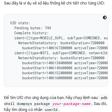
Sau đây là ví dụ về số liệu thống kê chi tiết cho từng UID:
UID stats:

  Pending bytes: 744

  Complete history:

  ident=[[type=MOBILE_SUPL, subType=COMBINED, subs
    NetworkStatsHistory: bucketDuration=7200000

      bucketStart=1406167200000 activeTime=7200000 
  ident=[[type=WIFI, subType=COMBINED, networkId="
    NetworkStatsHistory: bucketDuration=7200000

      bucketStart=1406138400000 activeTime=7200000 
      bucketStart=1406145600000 activeTime=7200000 
      bucketStart=1406152800000 activeTime=7200000 
Để tìm UID cho ứng dụng của bạn, hãy chạy lệnh sau:
adb
shell dumpsys package
your-package-name
. Sau đó,
hãy tìm dòng có nhãn
userId
.