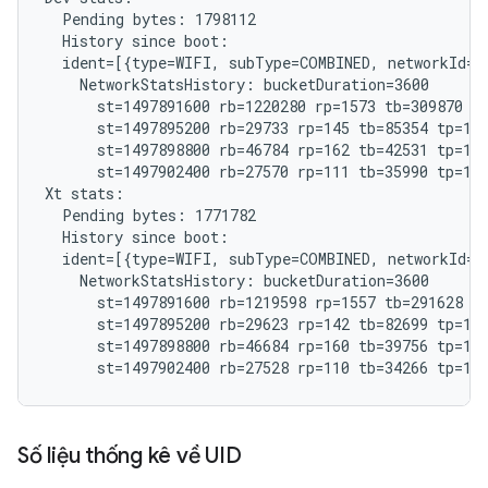
  Pending bytes: 1798112

  History since boot:

  ident=[{type=WIFI, subType=COMBINED, networkId="
    NetworkStatsHistory: bucketDuration=3600

      st=1497891600 rb=1220280 rp=1573 tb=309870 tp
      st=1497895200 rb=29733 rp=145 tb=85354 tp=185
      st=1497898800 rb=46784 rp=162 tb=42531 tp=192
      st=1497902400 rb=27570 rp=111 tb=35990 tp=121
Xt stats:

  Pending bytes: 1771782

  History since boot:

  ident=[{type=WIFI, subType=COMBINED, networkId="
    NetworkStatsHistory: bucketDuration=3600

      st=1497891600 rb=1219598 rp=1557 tb=291628 tp
      st=1497895200 rb=29623 rp=142 tb=82699 tp=182
      st=1497898800 rb=46684 rp=160 tb=39756 tp=191
Số liệu thống kê về UID