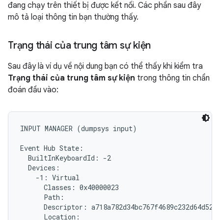
đang chạy trên thiết bị được kết nối. Các phần sau đây
mô tả loại thông tin bạn thường thấy.
Trạng thái của trung tâm sự kiện
Sau đây là ví dụ về nội dung bạn có thể thấy khi kiểm tra
Trạng thái của trung tâm sự kiện
trong thông tin chẩn
đoán đầu vào:
INPUT MANAGER (dumpsys input)

Event Hub State:

  BuiltInKeyboardId: -2

  Devices:

    -1: Virtual

      Classes: 0x40000023

      Path: 
      Descriptor: a718a782d34bc767f4689c232d64d5279
      Location:
