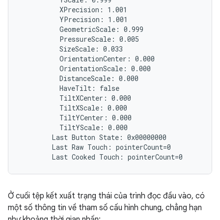
          XPrecision: 1.001

          YPrecision: 1.001

          GeometricScale: 0.999

          PressureScale: 0.005

          SizeScale: 0.033

          OrientationCenter: 0.000

          OrientationScale: 0.000

          DistanceScale: 0.000

          HaveTilt: false

          TiltXCenter: 0.000

          TiltXScale: 0.000

          TiltYCenter: 0.000

          TiltYScale: 0.000

        Last Button State: 0x00000000

        Last Raw Touch: pointerCount=0

Ở cuối tệp kết xuất trạng thái của trình đọc đầu vào, có
một số thông tin về tham số cấu hình chung, chẳng hạn
như khoảng thời gian nhấn: