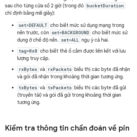
sau cho từng cửa sổ 2 giờ (trong đó
bucketDuration
chỉ định bằng mili giây):
set=DEFAULT
cho biết mức sử dụng mạng trong
nền trước, còn
set=BACKGROUND
cho biết mức sử
dụng ở chế độ nền.
set=ALL
ngụ ý cả hai.
tag=0x0
cho biết thẻ ổ cắm được liên kết với lưu
lượng truy cập.
rxBytes
và
rxPackets
biểu thị các byte đã nhận
và gói đã nhận trong khoảng thời gian tương ứng.
txBytes
và
txPackets
biểu thị các byte đã gửi
(truyền tải) và gói đã gửi trong khoảng thời gian
tương ứng.
Kiểm tra thông tin chẩn đoán về pin