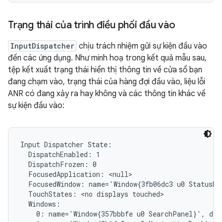
Trạng thái của trình điều phối đầu vào
InputDispatcher
chịu trách nhiệm gửi sự kiện đầu vào
đến các ứng dụng. Như minh hoạ trong kết quả mẫu sau,
tệp kết xuất trạng thái hiển thị thông tin về cửa sổ bạn
đang chạm vào, trạng thái của hàng đợi đầu vào, liệu lỗi
ANR có đang xảy ra hay không và các thông tin khác về
sự kiện đầu vào:
Input Dispatcher State:

  DispatchEnabled: 1

  DispatchFrozen: 0

  FocusedApplication: <null>

  FocusedWindow: name='Window{3fb06dc3 u0 StatusBar
  TouchStates: <no displays touched>

  Windows:

    0: name='Window{357bbbfe u0 SearchPanel}', dis