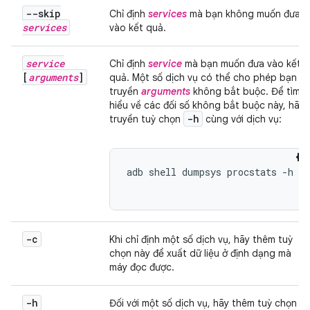
--skip
Chỉ định
services
mà bạn không muốn đưa
services
vào kết quả.
service
Chỉ định
service
mà bạn muốn đưa vào kết
[
arguments
]
quả. Một số dịch vụ có thể cho phép bạn
truyền
arguments
không bắt buộc. Để tìm
hiểu về các đối số không bắt buộc này, hãy
-h
truyền tuỳ chọn
cùng với dịch vụ:
adb shell dumpsys procstats -h

-c
Khi chỉ định một số dịch vụ, hãy thêm tuỳ
chọn này để xuất dữ liệu ở định dạng mà
máy đọc được.
-h
Đối với một số dịch vụ, hãy thêm tuỳ chọn