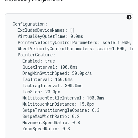
Configuration:

  ExcludedDeviceNames: []

  VirtualKeyQuietTime: 0.0ms

  PointerVelocityControlParameters: scale=1.000, l
  WheelVelocityControlParameters: scale=1.000, lowT
  PointerGesture:

    Enabled: true

    QuietInterval: 100.0ms

    DragMinSwitchSpeed: 50.0px/s

    TapInterval: 150.0ms

    TapDragInterval: 300.0ms

    TapSlop: 20.0px

    MultitouchSettleInterval: 100.0ms

    MultitouchMinDistance: 15.0px

    SwipeTransitionAngleCosine: 0.3

    SwipeMaxWidthRatio: 0.2

    MovementSpeedRatio: 0.8
