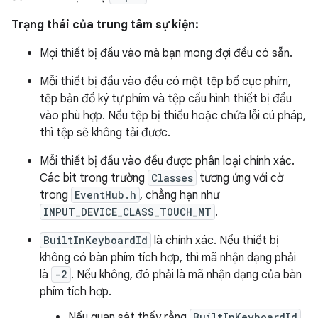
Trạng thái của trung tâm sự kiện:
Mọi thiết bị đầu vào mà bạn mong đợi đều có sẵn.
Mỗi thiết bị đầu vào đều có một tệp bố cục phím,
tệp bản đồ ký tự phím và tệp cấu hình thiết bị đầu
vào phù hợp. Nếu tệp bị thiếu hoặc chứa lỗi cú pháp,
thì tệp sẽ không tải được.
Mỗi thiết bị đầu vào đều được phân loại chính xác.
Các bit trong trường
Classes
tương ứng với cờ
trong
EventHub.h
, chẳng hạn như
INPUT_DEVICE_CLASS_TOUCH_MT
.
BuiltInKeyboardId
là chính xác. Nếu thiết bị
không có bàn phím tích hợp, thì mã nhận dạng phải
là
-2
. Nếu không, đó phải là mã nhận dạng của bàn
phím tích hợp.
Nếu quan sát thấy rằng
BuiltInKeyboardId