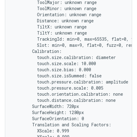
          ToolMajor: unknown range

          ToolMinor: unknown range

          Orientation: unknown range

          Distance: unknown range

          TiltX: unknown range

          TiltY: unknown range

          TrackingId: min=0, max=65535, flat=0, fuz
          Slot: min=0, max=9, flat=0, fuzz=0, resol
        Calibration:

          touch.size.calibration: diameter

          touch.size.scale: 10.000

          touch.size.bias: 0.000

          touch.size.isSummed: false

          touch.pressure.calibration: amplitude

          touch.pressure.scale: 0.005

          touch.orientation.calibration: none

          touch.distance.calibration: none

        SurfaceWidth: 720px

        SurfaceHeight: 1280px

        SurfaceOrientation: 0

        Translation and Scaling Factors:

          XScale: 0.999

          YScale: 0.999
