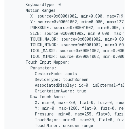
      KeyboardType: 0

      Motion Ranges:

        X: source=0x00001002, min=0.000, max=719.00
        Y: source=0x00001002, min=0.000, max=1279.0
        PRESSURE: source=0x00001002, min=0.000, max
        SIZE: source=0x00001002, min=0.000, max=1.0
        TOUCH_MAJOR: source=0x00001002, min=0.000, 
        TOUCH_MINOR: source=0x00001002, min=0.000, 
        TOOL_MAJOR: source=0x00001002, min=0.000, 
        TOOL_MINOR: source=0x00001002, min=0.000, 
      Touch Input Mapper:

        Parameters:

          GestureMode: spots

          DeviceType: touchScreen

          AssociatedDisplay: id=0, isExternal=false
          OrientationAware: true

        Raw Touch Axes:

          X: min=0, max=720, flat=0, fuzz=0, resolu
          Y: min=0, max=1280, flat=0, fuzz=0, resol
          Pressure: min=0, max=255, flat=0, fuzz=0,
          TouchMajor: min=0, max=30, flat=0, fuzz=0
          TouchMinor: unknown range
