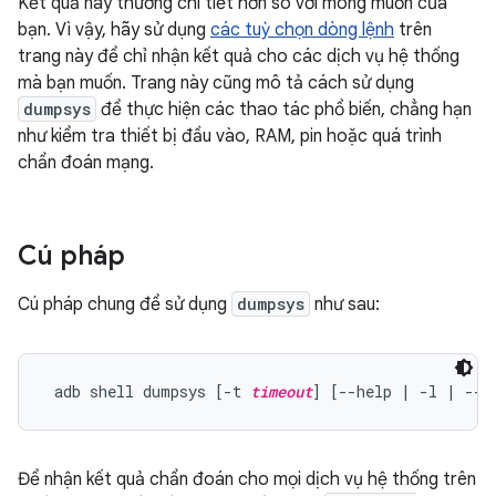
Kết quả này thường chi tiết hơn so với mong muốn của
bạn. Vì vậy, hãy sử dụng
các tuỳ chọn dòng lệnh
trên
trang này để chỉ nhận kết quả cho các dịch vụ hệ thống
mà bạn muốn. Trang này cũng mô tả cách sử dụng
dumpsys
để thực hiện các thao tác phổ biến, chẳng hạn
như kiểm tra thiết bị đầu vào, RAM, pin hoặc quá trình
chẩn đoán mạng.
Cú pháp
Cú pháp chung để sử dụng
dumpsys
như sau:
 adb shell dumpsys [-t 
timeout
] [--help | -l | --s
Để nhận kết quả chẩn đoán cho mọi dịch vụ hệ thống trên