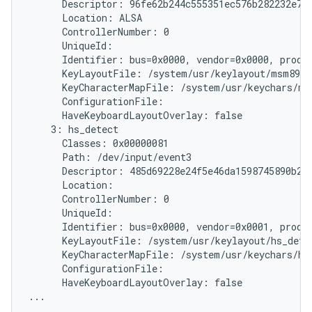
      Descriptor: 96fe62b244c555351ec576b282232e787
      Location: ALSA

      ControllerNumber: 0

      UniqueId:

      Identifier: bus=0x0000, vendor=0x0000, produc
      KeyLayoutFile: /system/usr/keylayout/msm8974
      KeyCharacterMapFile: /system/usr/keychars/ms
      ConfigurationFile:

      HaveKeyboardLayoutOverlay: false

    3: hs_detect

      Classes: 0x00000081

      Path: /dev/input/event3

      Descriptor: 485d69228e24f5e46da1598745890b214
      Location:

      ControllerNumber: 0

      UniqueId:

      Identifier: bus=0x0000, vendor=0x0001, produc
      KeyLayoutFile: /system/usr/keylayout/hs_detec
      KeyCharacterMapFile: /system/usr/keychars/hs_
      ConfigurationFile:

      HaveKeyboardLayoutOverlay: false
