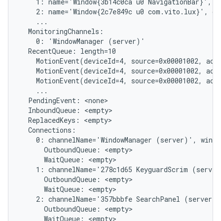
    1: name='Window{3b14c0ca u0 NavigationBar}', d
    2: name='Window{2c7e849c u0 com.vito.lux}', di
    ...

  MonitoringChannels:

    0: 'WindowManager (server)'

  RecentQueue: length=10

    MotionEvent(deviceId=4, source=0x00001002, act
    MotionEvent(deviceId=4, source=0x00001002, act
    MotionEvent(deviceId=4, source=0x00001002, act
    ...

  PendingEvent: <none>

  InboundQueue: <empty>

  ReplacedKeys: <empty>

  Connections:

    0: channelName='WindowManager (server)', windo
      OutboundQueue: <empty>

      WaitQueue: <empty>

    1: channelName='278c1d65 KeyguardScrim (server
      OutboundQueue: <empty>

      WaitQueue: <empty>

    2: channelName='357bbbfe SearchPanel (server)'
      OutboundQueue: <empty>

      WaitQueue: <empty>
