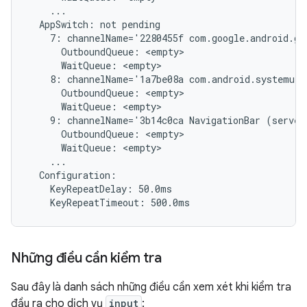
    ...

  AppSwitch: not pending

    7: channelName='2280455f com.google.android.gm
      OutboundQueue: <empty>

      WaitQueue: <empty>

    8: channelName='1a7be08a com.android.systemui/
      OutboundQueue: <empty>

      WaitQueue: <empty>

    9: channelName='3b14c0ca NavigationBar (server
      OutboundQueue: <empty>

      WaitQueue: <empty>

    ...

  Configuration:

    KeyRepeatDelay: 50.0ms

Những điều cần kiểm tra
Sau đây là danh sách những điều cần xem xét khi kiểm tra
đầu ra cho dịch vụ
input
: