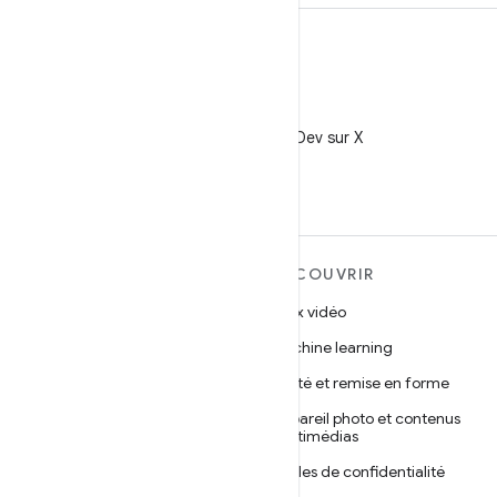
X
Suivez @AndroidDev sur X
EN SAVOIR PLUS SUR
DÉCOUVRIR
ANDROID
Jeux vidéo
Android
Machine learning
Android pour les entreprises
Santé et remise en forme
Sécurité
Appareil photo et contenus
multimédias
Projet Android Open Source
Règles de confidentialité
Actualités